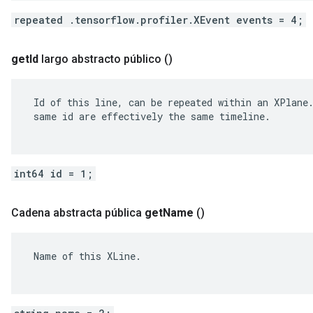
repeated .tensorflow.profiler.XEvent events = 4;
get
Id
largo abstracto público
()
 Id of this line, can be repeated within an XPlane.
 same id are effectively the same timeline.

int64 id = 1;
Cadena abstracta pública
get
Name
()
 Name of this XLine.
