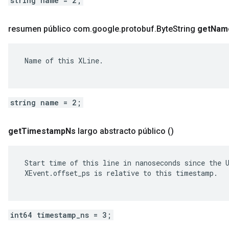
string name = 2;
resumen público com
.
google
.
protobuf
.
Byte
String
get
Nam
 Name of this XLine.

string name = 2;
get
Timestamp
Ns
largo abstracto público
()
 Start time of this line in nanoseconds since the U
 XEvent.offset_ps is relative to this timestamp.

int64 timestamp_ns = 3;