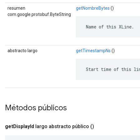
resumen
getNombreBytes
()
com.google.protobuf.ByteString
 Name of this XLine.
abstracto largo
getTimestampNs
()
 Start time of this li
Métodos públicos
get
Display
Id
largo abstracto público
()