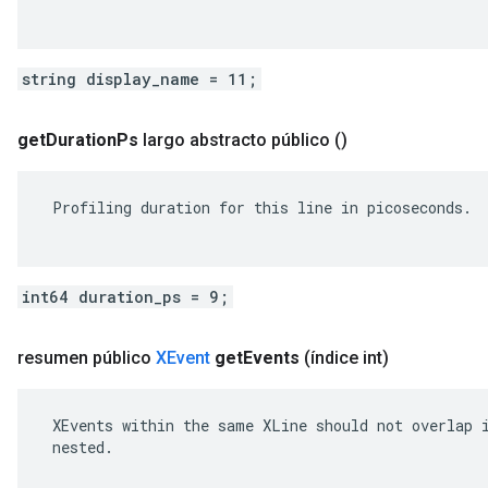
string display_name = 11;
get
Duration
Ps
largo abstracto público
()
 Profiling duration for this line in picoseconds.

int64 duration_ps = 9;
resumen público
XEvent
get
Events
(índice int)
 XEvents within the same XLine should not overlap i
 nested.
