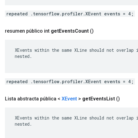
repeated .tensorflow.profiler.XEvent events = 4;
resumen público int
get
Events
Count
()
 XEvents within the same XLine should not overlap i
 nested.

repeated .tensorflow.profiler.XEvent events = 4;
Lista abstracta pública <
XEvent
>
get
Events
List
()
 XEvents within the same XLine should not overlap i
 nested.
