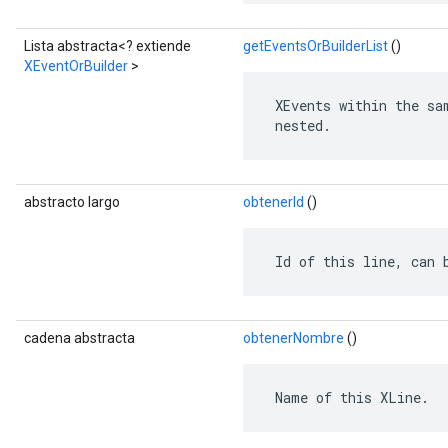
Lista abstracta<? extiende
getEventsOrBuilderList
()
XEventOrBuilder
>
 XEvents within the sa
 nested.
s
abstracto largo
obtenerId
()
 Id of this line, can 
cadena abstracta
obtenerNombre
()
 Name of this XLine.