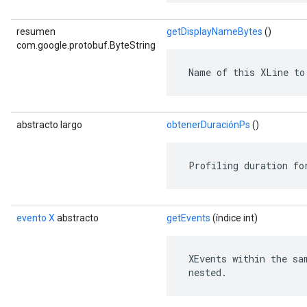
resumen
getDisplayNameBytes
()
com.google.protobuf.ByteString
 Name of this XLine to
abstracto largo
obtenerDuraciónPs
()
 Profiling duration fo
evento X
abstracto
getEvents
(índice int)
 XEvents within the sa
 nested.