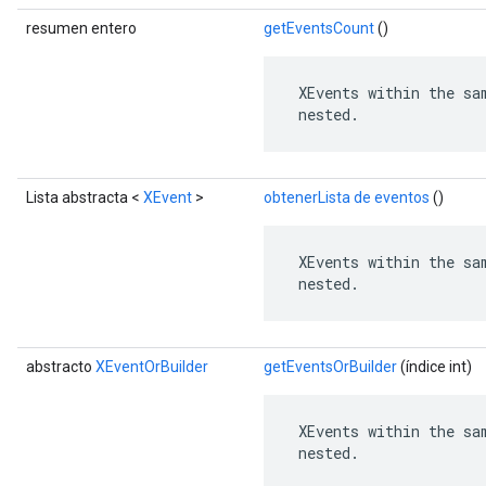
resumen entero
getEventsCount
()
 XEvents within the sa
 nested.
Lista abstracta <
XEvent
>
obtenerLista de eventos
()
 XEvents within the sa
 nested.
abstracto
XEventOrBuilder
getEventsOrBuilder
(índice int)
 XEvents within the sa
 nested.