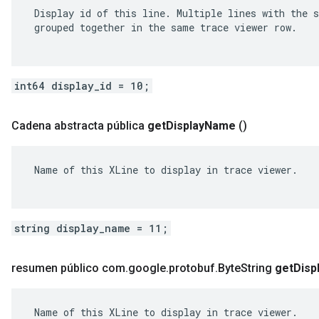
 Display id of this line. Multiple lines with the s
 grouped together in the same trace viewer row.

int64 display_id = 10;
Cadena abstracta pública
get
Display
Name
()
 Name of this XLine to display in trace viewer.

string display_name = 11;
resumen público com
.
google
.
protobuf
.
Byte
String
get
Disp
 Name of this XLine to display in trace viewer.
