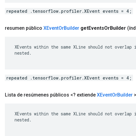
repeated .tensorflow.profiler.XEvent events = 4;
resumen público
XEvent
Or
Builder
get
Events
Or
Builder
(índ
 XEvents within the same XLine should not overlap i
 nested.

repeated .tensorflow.profiler.XEvent events = 4;
Lista de resúmenes públicos <? extiende
XEvent
Or
Builder
 XEvents within the same XLine should not overlap i
 nested.
