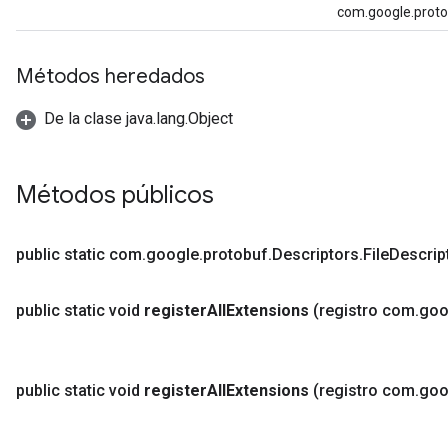
com.google.proto
Métodos heredados
ent
De la clase java.lang.Object
Métodos públicos
public static com
.
google
.
protobuf
.
Descriptors
.
File
Descrip
public static void
register
All
Extensions
(registro com
.
goo
public static void
register
All
Extensions
(registro com
.
goo