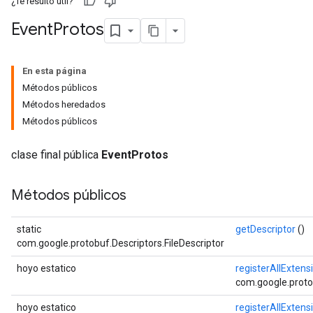
¿Te resultó útil?
Event
Protos
En esta página
Métodos públicos
Métodos heredados
Métodos públicos
clase final pública
EventProtos
Métodos públicos
static
getDescriptor
()
com.google.protobuf.Descriptors.FileDescriptor
hoyo estatico
registerAllExtens
com.google.proto
hoyo estatico
registerAllExtens