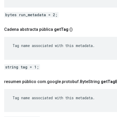
bytes run_metadata = 2;
Cadena abstracta pública
get
Tag
()
ent
 Tag name associated with this metadata.

string tag = 1;
resumen público com
.
google
.
protobuf
.
Byte
String
get
Tag
 Tag name associated with this metadata.
