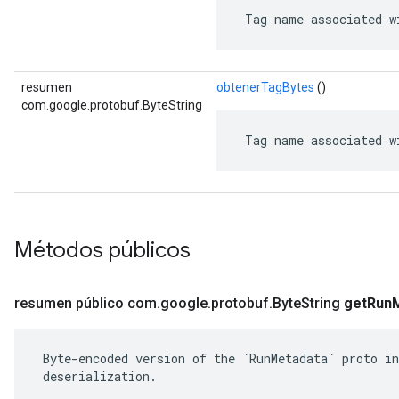
 Tag name associated w
resumen
obtenerTagBytes
()
com.google.protobuf.ByteString
 Tag name associated w
Métodos públicos
resumen público com
.
google
.
protobuf
.
Byte
String
get
Run
 Byte-encoded version of the `RunMetadata` proto in
 deserialization.
