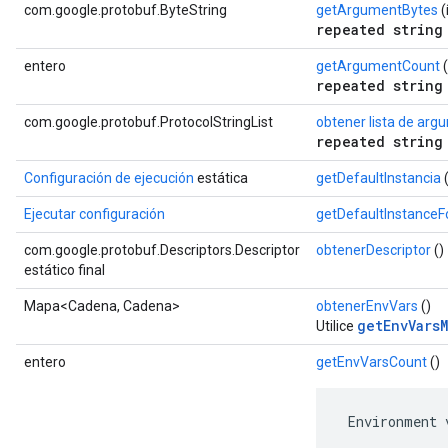
com.google.protobuf.ByteString
getArgumentBytes
(
repeated string
entero
getArgumentCount
(
repeated string
com.google.protobuf.ProtocolStringList
obtener lista de ar
repeated string
Configuración de ejecución
estática
getDefaultInstancia
(
Ejecutar configuración
getDefaultInstance
com.google.protobuf.Descriptors.Descriptor
obtenerDescriptor
()
estático final
Mapa<Cadena, Cadena>
obtenerEnvVars
()
getEnvVarsM
Utilice
entero
getEnvVarsCount
()
 Environment 