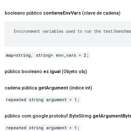
booleano público
contiene
Env
Vars
(clave de cadena)
 Environment variables used to run the test/benchma
map<string, string> env_vars = 2;
público booleano
es igual
(Objeto obj)
cadena pública
get
Argument
(índice int)
repeated string argument = 1;
público com
.
google
.
protobuf
.
Byte
String
get
Argument
Byt
repeated string argument = 1;