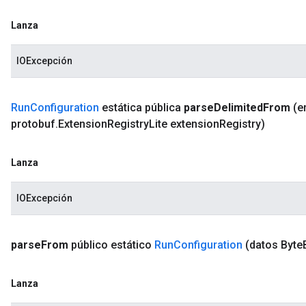
Lanza
IOExcepción
Run
Configuration
estática pública
parse
Delimited
From
(e
protobuf
.
Extension
Registry
Lite extension
Registry)
Lanza
IOExcepción
parse
From
público estático
Run
Configuration
(datos Byte
Lanza