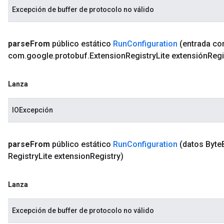
Excepción de buffer de protocolo no válido
parse
From
público estático
Run
Configuration
(entrada c
com
.
google
.
protobuf
.
Extension
Registry
Lite extensión
Regi
Lanza
IOExcepción
parse
From
público estático
Run
Configuration
(datos Byte
Registry
Lite extension
Registry)
Lanza
Excepción de buffer de protocolo no válido