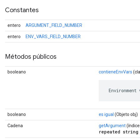
Constantes
entero
ARGUMENT_FIELD_NUMBER
entero
ENV_VARS_FIELD_NUMBER
Métodos públicos
booleano
contieneEnvVars
(cl
 Environment 
booleano
es igual
(Objeto obj)
Cadena
getArgument
(índice 
repeated string