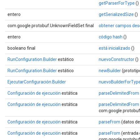
getParserForType
()
entero
getSerializedSize
()
com.google.protobuf.UnknownFieldSet final
obtener campos des
entero
código hash
()
booleano final
está inicializado
()
RunConfiguration.Builder
estático
nuevoConstructor
()
RunConfiguration.Builder
estático
newBuilder
(prototi
EjecutarConfiguración.Builder
nuevoBuilderForTyp
Configuración de ejecución
estática
parseDelimitedFrom
Configuración de ejecución
estática
parseDelimitedFrom
com.google.protobuf.
Configuración de ejecución
estática
parseFrom
(datos de
Configuración de ejecución
estática
parseFrom
(entrada 
com.google.protobuf.