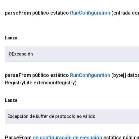
parse
From
público estático
Run
Configuration
(entrada c
Lanza
IOExcepción
parse
From
público estático
Run
Configuration
(byte[] dato
Registry
Lite extension
Registry)
Lanza
Excepción de buffer de protocolo no válido
Parse
From
de configuración de ejecución
estática públic