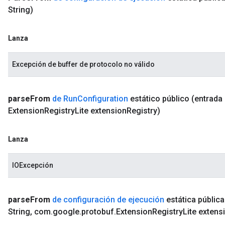
String)
Lanza
Excepción de buffer de protocolo no válido
parse
From
de Run
Configuration
estático público
(entrada 
Extension
Registry
Lite extension
Registry)
Lanza
IOExcepción
parse
From
de configuración de ejecución
estática pública
String
,
com
.
google
.
protobuf
.
Extension
Registry
Lite extens