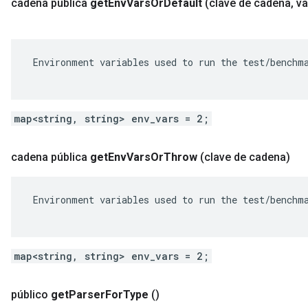
cadena pública
get
Env
Vars
Or
Default
(clave de cadena
,
va
 Environment variables used to run the test/benchma
map<string, string> env_vars = 2;
cadena pública
get
Env
Vars
Or
Throw
(clave de cadena)
 Environment variables used to run the test/benchma
map<string, string> env_vars = 2;
público
get
Parser
For
Type
()