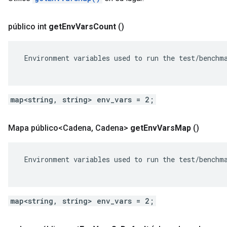
público int
get
Env
Vars
Count
()
 Environment variables used to run the test/benchma
map<string, string> env_vars = 2;
Mapa público<Cadena
,
Cadena>
get
Env
Vars
Map
()
 Environment variables used to run the test/benchma
map<string, string> env_vars = 2;