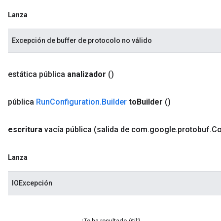
Lanza
Excepción de buffer de protocolo no válido
estática pública
analizador
()
pública
Run
Configuration
.
Builder
to
Builder
()
escritura
vacía pública
(salida de com
.
google
.
protobuf
.
C
Lanza
IOExcepción
¿Te ha resultado útil?