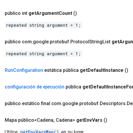
público int
get
Argument
Count
()
repeated string argument = 1;
público com
.
google
.
protobuf
.
Protocol
String
List
get
Argu
repeated string argument = 1;
Run
Configuration
estática pública
get
Default
Instance
()
configuración de ejecución
pública
get
Default
Instance
Fo
público estático final com
.
google
.
protobuf
.
Descriptors
.
De
Mapa público<Cadena
,
Cadena>
get
Env
Vars
()
Utilice
getEnvVarsMap()
en su lugar.