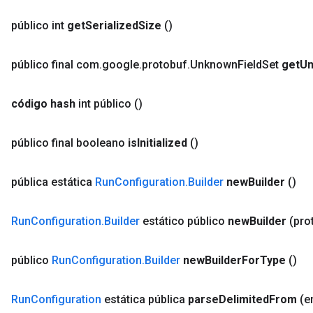
público int
get
Serialized
Size
()
público final com
.
google
.
protobuf
.
Unknown
Field
Set
get
U
código hash
int público
()
público final booleano
is
Initialized
()
pública estática
Run
Configuration
.
Builder
new
Builder
()
Run
Configuration
.
Builder
estático público
new
Builder
(pro
público
Run
Configuration
.
Builder
new
Builder
For
Type
()
Run
Configuration
estática pública
parse
Delimited
From
(e