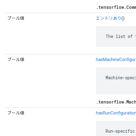
.tensorflow.Com
ブール値
エントリあり
()
 The list of 
ブール値
hasMachineConfigur
 Machine-spec
.tensorflow.Mac
ブール値
hasRunConfiguratio
 Run-specific