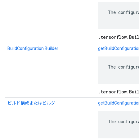
 The configur
.tensorflow.Bui
BuildConfiguration.Builder
getBuildConfiguratio
 The configur
.tensorflow.Bui
ビルド構成またはビルダー
getBuildConfiguratio
 The configur