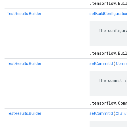
.tensorflow.Bui
TestResults.Builder
setBuildConfiguratio
 The configur
.tensorflow.Bui
TestResults.Builder
setCommitId
(
Commi
 The commit i
.tensorflow.Com
TestResults.Builder
setCommitId
(
コミッ