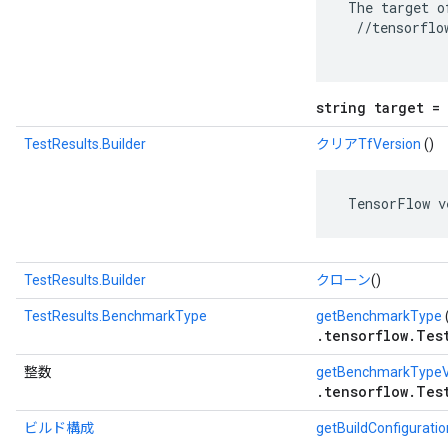
 The target o
  //tensorflo
string target = 
TestResults.Builder
クリアTfVersion
()
 TensorFlow v
TestResults.Builder
クローン
()
TestResults.BenchmarkType
getBenchmarkType
.tensorflow.Tes
整数
getBenchmarkTypeV
.tensorflow.Tes
ビルド構成
getBuildConfiguratio