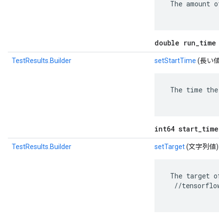
 The amount o
double run_time
TestResults.Builder
setStartTime
(長い値
 The time the
int64 start_time
TestResults.Builder
setTarget
(文字列値)
 The target o
  //tensorflo