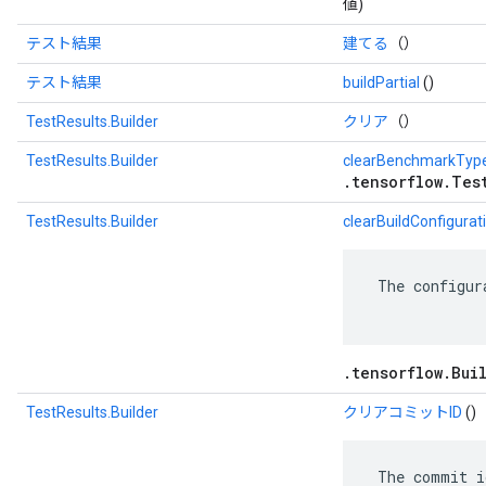
値)
テスト結果
建てる
（）
テスト結果
buildPartial
()
TestResults.Builder
クリア
（）
TestResults.Builder
clearBenchmarkTyp
.tensorflow.Tes
TestResults.Builder
clearBuildConfigurat
 The configur
.tensorflow.Bui
TestResults.Builder
クリアコミットID
()
 The commit i