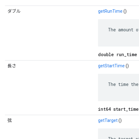
ダブル
getRunTime
()
 The amount o
double run_time
長さ
getStartTime
()
 The time the
int64 start_time
弦
getTarget
()
 The target o