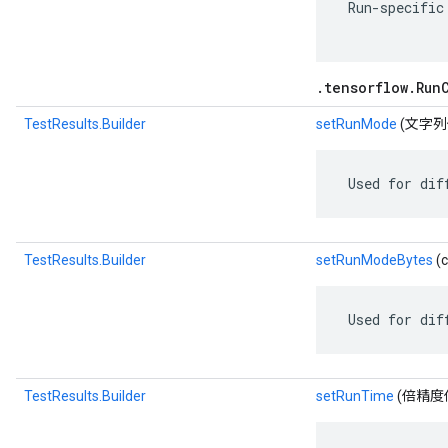
 Run-specific
.tensorflow.Run
TestResults.Builder
setRunMode
(文字列
 Used for dif
TestResults.Builder
setRunModeBytes
(c
 Used for dif
TestResults.Builder
setRunTime
(倍精度