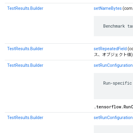
TestResults.Builder
setNameBytes
(com.
 Benchmark ta
TestResults.Builder
setRepeatedField
(c
ス、オブジェクト値)
TestResults.Builder
setRunConfiguration
 Run-specific
.tensorflow.Run
TestResults.Builder
setRunConfiguration