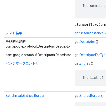
 The commit i
.tensorflow.Com
テスト結果
getDefaultInstance
最終的な静的
getDescriptor
()
com.google.protobuf.Descriptors.Descriptor
com.google.protobuf.Descriptors.Descriptor
getDescriptorForTyp
ベンチマークエントリ
getEntries
()
 The list of 
BenchmarkEntries.Builder
getEntriesBuilder
()