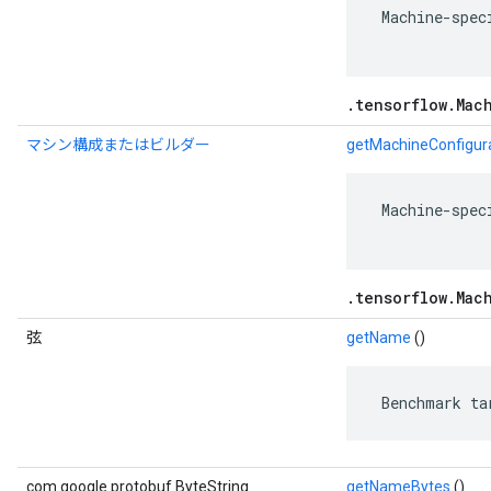
 Machine-spec
.tensorflow.Mac
マシン構成またはビルダー
getMachineConfigura
 Machine-spec
.tensorflow.Mac
弦
getName
()
 Benchmark ta
com.google.protobuf.ByteString
getNameBytes
()