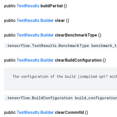
public
Test
Results
build
Partial
()
public
Test
Results
.
Builder
clear
()
public
Test
Results
.
Builder
clear
Benchmark
Type
()
.tensorflow.TestResults.BenchmarkType benchmark_t
public
Test
Results
.
Builder
clear
Build
Configuration
()
 The configuration of the build (compiled opt? with
.tensorflow.BuildConfiguration build_configuratio
public
Test
Results
.
Builder
clear
Commit
Id
()