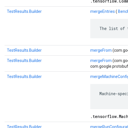
.tensorflow.Com
TestResults.Builder
mergeEntries
(
Benc
 The list of 
TestResults.Builder
mergeFrom
(com.goo
TestResults.Builder
mergeFrom
(com.go
com.google.protobuf.
TestResults.Builder
mergeMachineConfig
 Machine-spec
.tensorflow.Mac
TestResults.Builder
mergeRunConfigurat