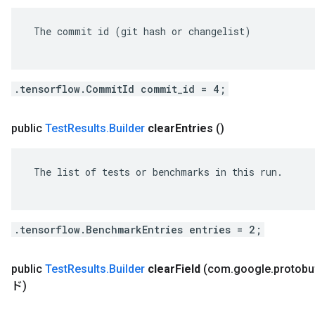
 The commit id (git hash or changelist)

.tensorflow.CommitId commit_id = 4;
public
Test
Results
.
Builder
clear
Entries
()
 The list of tests or benchmarks in this run.

.tensorflow.BenchmarkEntries entries = 2;
public
Test
Results
.
Builder
clear
Field
(com
.
google
.
protobu
ド)