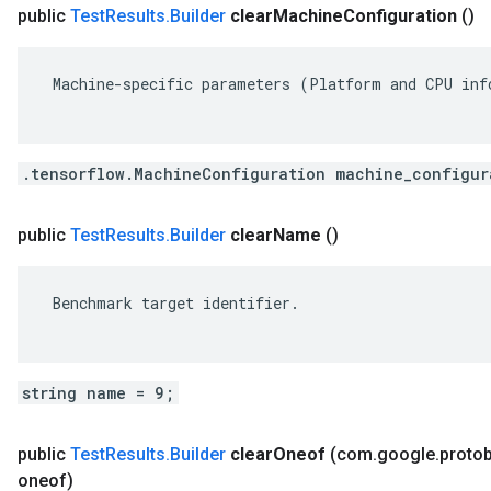
public
Test
Results
.
Builder
clear
Machine
Configuration
()
 Machine-specific parameters (Platform and CPU info
.tensorflow.MachineConfiguration machine_configur
public
Test
Results
.
Builder
clear
Name
()
 Benchmark target identifier.

string name = 9;
public
Test
Results
.
Builder
clear
Oneof
(com
.
google
.
proto
oneof)