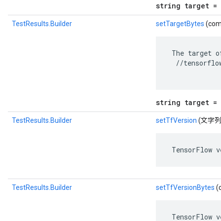
string target = 
TestResults.Builder
setTargetBytes
(com
 The target o
  //tensorflo
string target = 
TestResults.Builder
setTfVersion
(文字列
 TensorFlow v
TestResults.Builder
setTfVersionBytes
(
 TensorFlow v