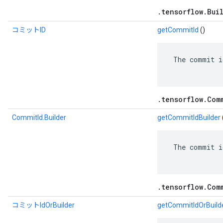
.tensorflow.Bui
コミットID
getCommitId
()
 The commit i
.tensorflow.Com
CommitId.Builder
getCommitIdBuilder
 The commit i
.tensorflow.Com
コミットIdOrBuilder
getCommitIdOrBuild