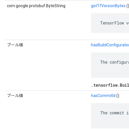
com.google.protobuf.ByteString
getTfVersionBytes
(
 TensorFlow v
ブール値
hasBuildConfigurati
 The configur
.tensorflow.Bui
ブール値
hasCommitId
()
 The commit i