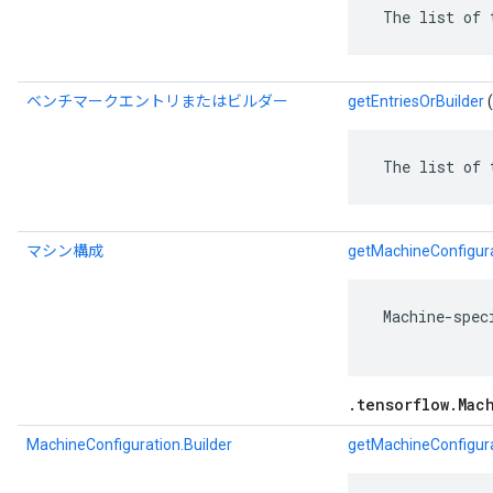
 The list of 
ベンチマークエントリまたはビルダー
getEntriesOrBuilder
(
 The list of 
マシン構成
getMachineConfigur
 Machine-spec
.tensorflow.Mac
MachineConfiguration.Builder
getMachineConfigura