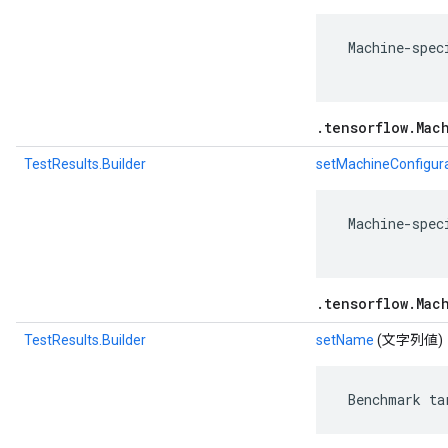
 Machine-spec
.tensorflow.Mac
TestResults.Builder
setMachineConfigur
 Machine-spec
.tensorflow.Mac
TestResults.Builder
setName
(文字列値)
 Benchmark ta