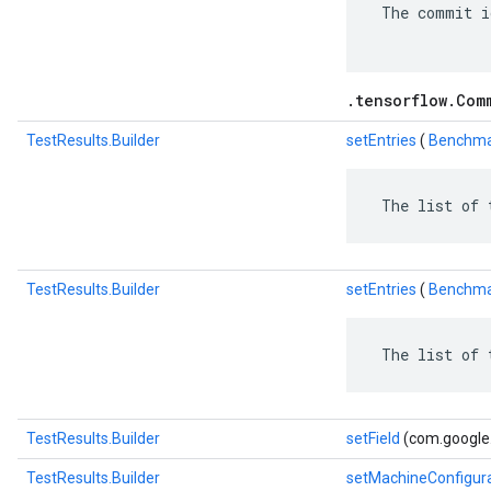
 The commit i
.tensorflow.Com
TestResults.Builder
setEntries
(
Benchmar
 The list of 
TestResults.Builder
setEntries
(
Benchma
 The list of 
TestResults.Builder
setField
(com.googl
TestResults.Builder
setMachineConfigur