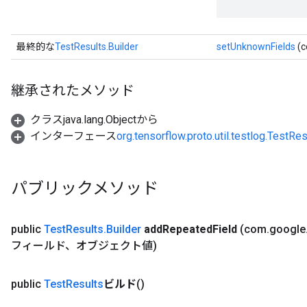
最終的な
TestResults.Builder
setUnknownFields
(c
継承されたメソッド
クラスjava.lang.Objectから
インターフェース
org.tensorflow.proto.util.testlog.TestRe
パブリックメソッド
public
Test
Results
.
Builder
add
Repeated
Field
(com
.
google
フィールド、オブジェクト値)
public
Test
Results
ビルド
()