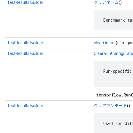
TestResults.Builder
クリアネーム
()
 Benchmark ta
TestResults.Builder
clearOneof
(com.goog
TestResults.Builder
ClearRunConfigurati
 Run-specific
.tensorflow.Run
TestResults.Builder
クリアランモード
()
 Used for dif