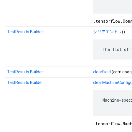
.tensorflow.Com
TestResults.Builder
クリアエントリ
()
 The list of 
TestResults.Builder
clearField
(com.googl
TestResults.Builder
clearMachineConfigu
 Machine-spec
.tensorflow.Mac