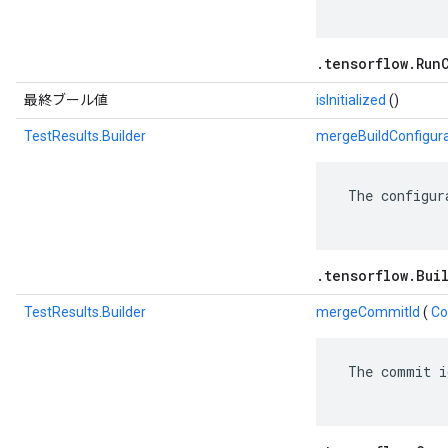
.tensorflow.Run
最終ブール値
isInitialized
()
TestResults.Builder
mergeBuildConfigura
 The configur
.tensorflow.Bui
TestResults.Builder
mergeCommitId
(
Co
 The commit i