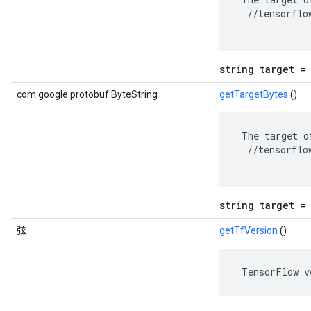
  //tensorflo
string target = 
com.google.protobuf.ByteString
getTargetBytes
()
 The target o
  //tensorflo
string target = 
弦
getTfVersion
()
 TensorFlow v