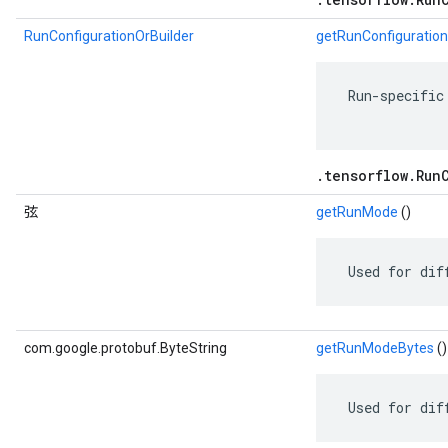
RunConfigurationOrBuilder
getRunConfiguration
 Run-specific
.tensorflow.Run
弦
getRunMode
()
 Used for dif
com.google.protobuf.ByteString
getRunModeBytes
()
 Used for dif