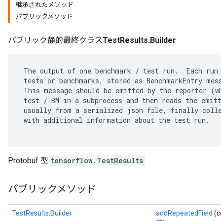
継承されたメソッド
パブリックメソッド
パブリック静的最終クラス
TestResults.Builder
 The output of one benchmark / test run.  Each run 
 tests or benchmarks, stored as BenchmarkEntry mess
 This message should be emitted by the reporter (wh
 test / BM in a subprocess and then reads the emitt
 usually from a serialized json file, finally colle
 with additional information about the test run.

r
Protobuf 型
tensorflow.TestResults
パブリックメソッド
TestResults.Builder
addRepeatedField
(c