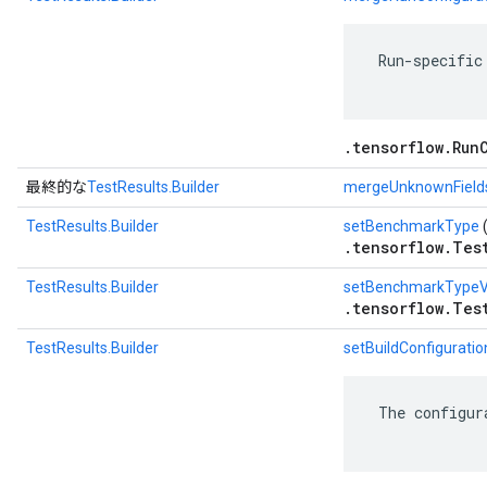
 Run-specific
.tensorflow.Run
最終的な
TestResults.Builder
mergeUnknownField
TestResults.Builder
setBenchmarkType
.tensorflow.Tes
TestResults.Builder
setBenchmarkTypeV
.tensorflow.Tes
TestResults.Builder
setBuildConfiguratio
 The configur