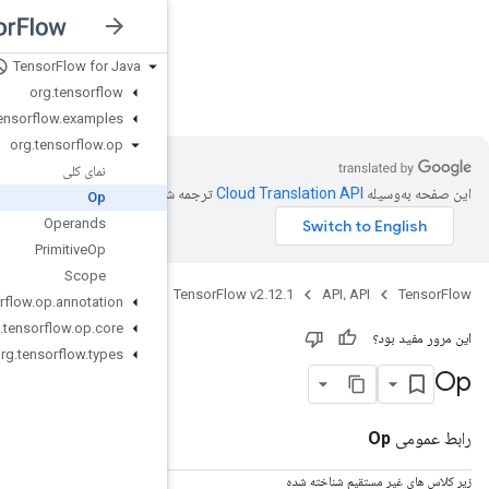
Tensor
Flow for Java
nsorFlow v2.12.1
org
.
tensorflow
org
.
tensorflow
.
examples
org
.
tensorflow
.
op
نمای کلی
شده است.
Op
Operands
Primitive
Op
Scope
Java
org
.
tensorflow
.
op
.
annotation
org
.
tensorflow
.
op
.
core
org
.
tensorflow
.
types