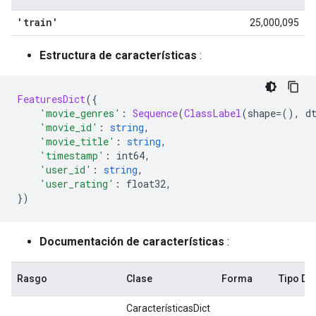
'train'
25,000,095
Estructura de características
:
FeaturesDict
({
'movie_genres'
:
Sequence
(
ClassLabel
(
shape
=(),
 d
'movie_id'
:
string
,
'movie_title'
:
string
,
'timestamp'
:
 int64
,
'user_id'
:
string
,
'user_rating'
:
 float32
,
})
Documentación de características
:
Rasgo
Clase
Forma
Tipo D
CaracterísticasDict