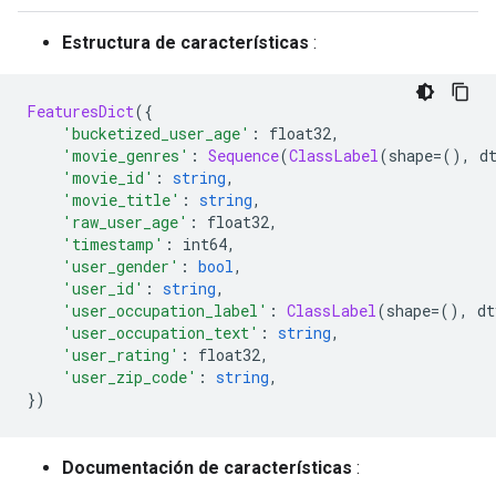
Estructura de características
:
FeaturesDict
({
'bucketized_user_age'
:
 float32
,
'movie_genres'
:
Sequence
(
ClassLabel
(
shape
=(),
 d
'movie_id'
:
string
,
'movie_title'
:
string
,
'raw_user_age'
:
 float32
,
'timestamp'
:
 int64
,
'user_gender'
:
bool
,
'user_id'
:
string
,
'user_occupation_label'
:
ClassLabel
(
shape
=(),
 dt
'user_occupation_text'
:
string
,
'user_rating'
:
 float32
,
'user_zip_code'
:
string
,
})
Documentación de características
: