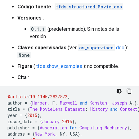
Código fuente
:
tfds.structured.MovieLens
Versiones
:
0.1.1
(predeterminado): Sin notas de la
versión.
Claves supervisadas
(Ver
as_supervised
doc
):
None
Figura
(
tfds.show_examples
): no compatible.
Cita
:
@article
{
10.1145
/
2827872
,
author 
=
{
Harper
,
 F
.
Maxwell
and
Konstan
,
Joseph
 A
.}
title 
=
{
The
MovieLens
Datasets
:
History
and
Context
year 
=
{
2015
},
issue_date 
=
{
January
2016
},
publisher 
=
{
Association
for
Computing
Machinery
},
address 
=
{
New
York
,
 NY
,
 USA
},