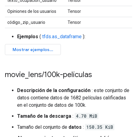
texto_ocupacion_usuario
Tensor
c
Opiniones de los usuarios
Tensor
f
código_zip_usuario
Tensor
c
Ejemplos
(
tfds.as_dataframe
):
movie
_
lens
/
100k-películas
Descripción de la configuración
: este conjunto de
datos contiene datos de 1682 películas calificadas
en el conjunto de datos de 100k.
Tamaño de la descarga
:
4.70 MiB
Tamaño del conjunto de
datos
:
150.35 KiB