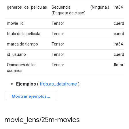
generos_de_peliculas
Secuencia
(Ninguna,)
int64
(Etiqueta de clase)
movie_id
Tensor
cuerda
título de la película
Tensor
cuerda
marca de tiempo
Tensor
int64
id_usuario
Tensor
cuerda
Opiniones de los
Tensor
flotar32
usuarios
Ejemplos
(
tfds.as_dataframe
):
movie
_
lens
/
25m-movies