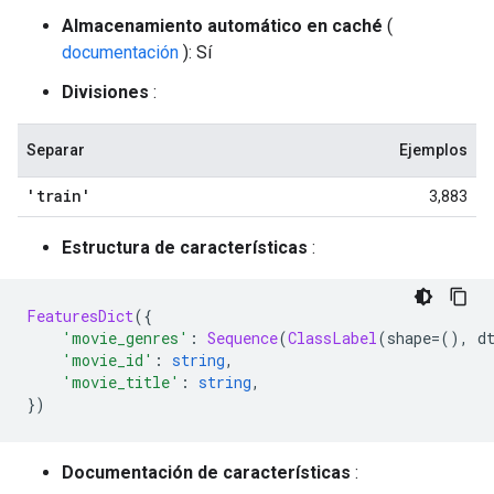
Almacenamiento automático en caché
(
documentación
): Sí
Divisiones
:
Separar
Ejemplos
'train'
3,883
Estructura de características
:
FeaturesDict
({
'movie_genres'
:
Sequence
(
ClassLabel
(
shape
=(),
 d
'movie_id'
:
string
,
'movie_title'
:
string
,
})
Documentación de características
: