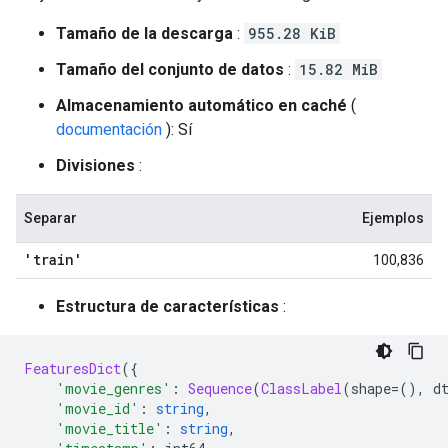
Tamaño de la descarga
:
955.28 KiB
Tamaño del conjunto de datos
:
15.82 MiB
Almacenamiento automático en caché
(
documentación
): Sí
Divisiones
:
Separar
Ejemplos
'train'
100,836
Estructura de características
:
FeaturesDict
({
'movie_genres'
:
Sequence
(
ClassLabel
(
shape
=(),
 d
'movie_id'
:
string
,
'movie_title'
:
string
,