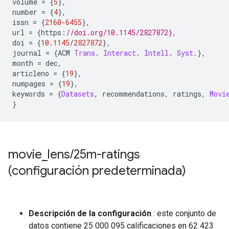
volume 
=
{
5
},
number 
=
{
4
},
issn 
=
{
2160
-
6455
},
url 
=
{
https
:
//doi.org/10.1145/2827872},
doi 
=
{
10.1145
/
2827872
},
journal 
=
{
ACM 
Trans
.
Interact
.
Intell
.
Syst
.},
month 
=
 dec
,
articleno 
=
{
19
},
numpages 
=
{
19
},
keywords 
=
{
Datasets
,
 recommendations
,
 ratings
,
Movi
}
movie
_
lens
/
25m-ratings
(configuración predeterminada)
Descripción de la configuración
: este conjunto de
datos contiene 25 000 095 calificaciones en 62 423