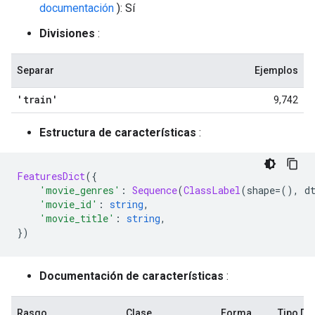
documentación
): Sí
Divisiones
:
Separar
Ejemplos
'train'
9,742
Estructura de características
:
FeaturesDict
({
'movie_genres'
:
Sequence
(
ClassLabel
(
shape
=(),
 d
'movie_id'
:
string
,
'movie_title'
:
string
,
})
Documentación de características
:
Rasgo
Clase
Forma
Tipo D