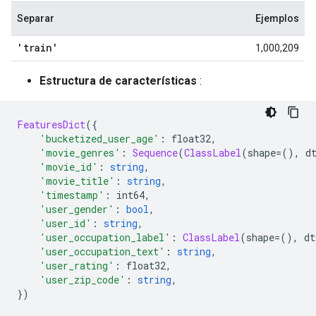
Separar
Ejemplos
'train'
1,000,209
Estructura de características
:
FeaturesDict
({
'bucketized_user_age'
:
 float32
,
'movie_genres'
:
Sequence
(
ClassLabel
(
shape
=(),
 d
'movie_id'
:
string
,
'movie_title'
:
string
,
'timestamp'
:
 int64
,
'user_gender'
:
bool
,
'user_id'
:
string
,
'user_occupation_label'
:
ClassLabel
(
shape
=(),
 dt
'user_occupation_text'
:
string
,
'user_rating'
:
 float32
,
'user_zip_code'
:
string
,
})