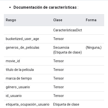
Documentación de características
:
Rasgo
Clase
Forma
T
CaracterísticasDict
bucketized_user_age
Tensor
f
generos_de_peliculas
Secuencia
(Ninguna,)
i
(Etiqueta de clase)
movie_id
Tensor
c
título de la película
Tensor
c
marca de tiempo
Tensor
i
género_usuario
Tensor
b
id_usuario
Tensor
c
etiqueta_ocupación_usuario
Etiqueta de clase
i