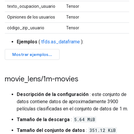
texto_ocupacion_usuario
Tensor
c
Opiniones de los usuarios
Tensor
f
código_zip_usuario
Tensor
c
Ejemplos
(
tfds.as_dataframe
):
movie
_
lens
/
1m-movies
Descripción de la configuración
: este conjunto de
datos contiene datos de aproximadamente 3900
películas clasificadas en el conjunto de datos de 1 m.
Tamaño de la descarga
:
5.64 MiB
Tamaño del conjunto de datos
:
351.12 KiB