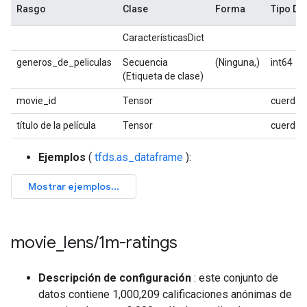
Rasgo
Clase
Forma
Tipo D
CaracterísticasDict
generos_de_peliculas
Secuencia
(Ninguna,)
int64
(Etiqueta de clase)
movie_id
Tensor
cuerda
título de la película
Tensor
cuerda
Ejemplos
(
tfds.as_dataframe
):
movie
_
lens
/
1m-ratings
Descripción de configuración
: este conjunto de
datos contiene 1,000,209 calificaciones anónimas de