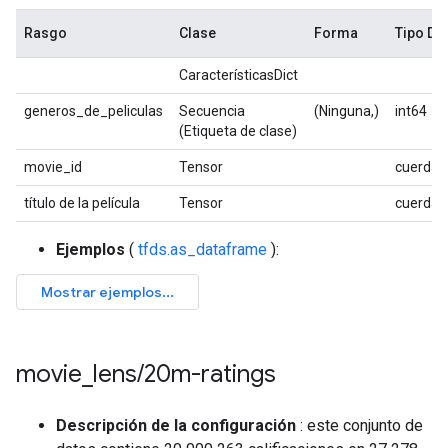
Rasgo
Clase
Forma
Tipo D
CaracterísticasDict
generos_de_peliculas
Secuencia
(Ninguna,)
int64
(Etiqueta de clase)
movie_id
Tensor
cuerda
título de la película
Tensor
cuerda
Ejemplos
(
tfds.as_dataframe
):
movie
_
lens
/
20m-ratings
Descripción de la configuración
: este conjunto de