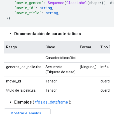
'movie_genres'
:
Sequence
(
ClassLabel
(
shape
=(),
 d
'movie_id'
:
string
,
'movie_title'
:
string
,
})
Documentación de características
:
Rasgo
Clase
Forma
Tipo D
CaracterísticasDict
generos_de_peliculas
Secuencia
(Ninguna,)
int64
(Etiqueta de clase)
movie_id
Tensor
cuerda
título de la película
Tensor
cuerda
Ejemplos
(
tfds.as_dataframe
):