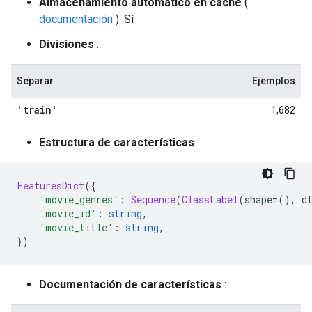
Almacenamiento automático en caché
(
documentación
): Sí
Divisiones
:
Separar
Ejemplos
'train'
1,682
Estructura de características
:
FeaturesDict
({
'movie_genres'
:
Sequence
(
ClassLabel
(
shape
=(),
 d
'movie_id'
:
string
,
'movie_title'
:
string
,
})
Documentación de características
: