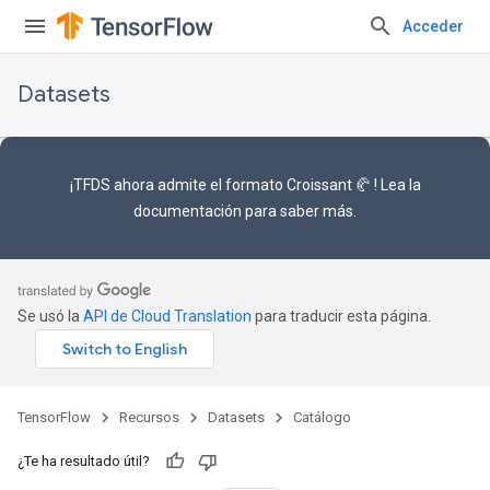
Acceder
Datasets
¡TFDS ahora admite el
formato Croissant 🥐
! Lea la
documentación
para saber más.
Se usó la
API de Cloud Translation
para traducir esta página.
TensorFlow
Recursos
Datasets
Catálogo
¿Te ha resultado útil?