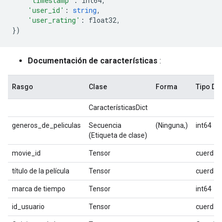
'timestamp'
:
 int64
,
'user_id'
:
string
,
'user_rating'
:
 float32
,
})
Documentación de características
:
Rasgo
Clase
Forma
Tipo D
CaracterísticasDict
generos_de_peliculas
Secuencia
(Ninguna,)
int64
(Etiqueta de clase)
movie_id
Tensor
cuerda
título de la película
Tensor
cuerda
marca de tiempo
Tensor
int64
id_usuario
Tensor
cuerda