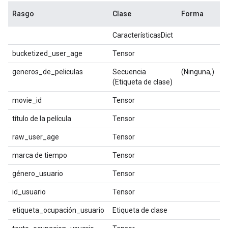
Rasgo
Clase
Forma
T
CaracterísticasDict
bucketized_user_age
Tensor
f
generos_de_peliculas
Secuencia
(Ninguna,)
i
(Etiqueta de clase)
movie_id
Tensor
c
título de la película
Tensor
c
raw_user_age
Tensor
f
marca de tiempo
Tensor
i
género_usuario
Tensor
b
id_usuario
Tensor
c
etiqueta_ocupación_usuario
Etiqueta de clase
i