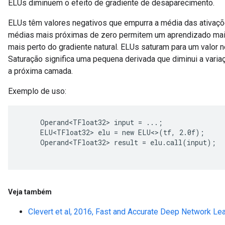
ELUs diminuem o efeito de gradiente de desaparecimento.
ELUs têm valores negativos que empurra a média das ativaçõe
médias mais próximas de zero permitem um aprendizado mais 
mais perto do gradiente natural. ELUs saturam para um valor 
Saturação significa uma pequena derivada que diminui a vari
a próxima camada.
r
Exemplo de uso:
     Operand<TFloat32> input = ...;

     ELU<TFloat32> elu = new ELU<>(tf, 2.0f);

     Operand<TFloat32> result = elu.call(input);

Veja também
Clevert et al, 2016, Fast and Accurate Deep Network Lea