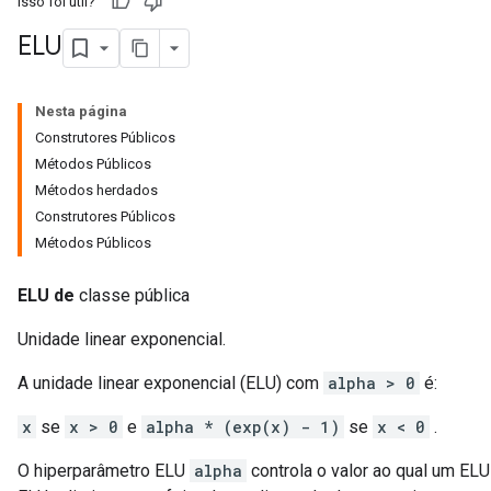
Isso foi útil?
ELU
Nesta página
Construtores Públicos
Métodos Públicos
Métodos herdados
Construtores Públicos
Métodos Públicos
ions
ELU de
classe pública
Unidade linear exponencial.
A unidade linear exponencial (ELU) com
alpha > 0
é:
x
se
x > 0
e
alpha * (exp(x) - 1)
se
x < 0
.
O hiperparâmetro ELU
alpha
controla o valor ao qual um ELU