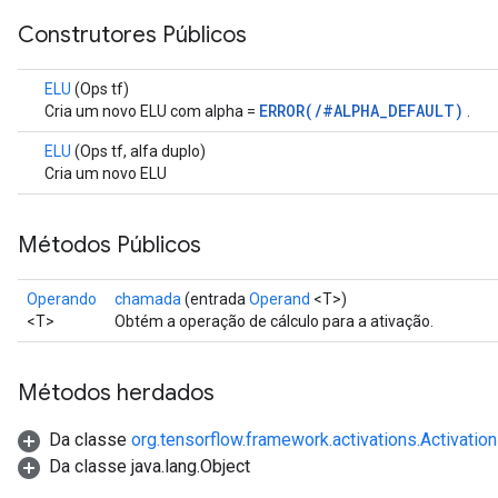
Construtores Públicos
ELU
(Ops tf)
ERROR(/#ALPHA_DEFAULT)
Cria um novo ELU com alpha =
.
ELU
(Ops tf, alfa duplo)
Cria um novo ELU
Métodos Públicos
Operando
chamada
(entrada
Operand
<T>)
<T>
Obtém a operação de cálculo para a ativação.
Métodos herdados
Da classe
org.tensorflow.framework.activations.Activation
Da classe java.lang.Object