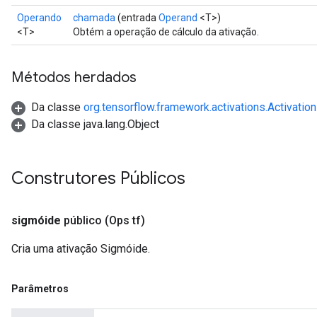
Operando
chamada
(entrada
Operand
<T>)
<T>
Obtém a operação de cálculo da ativação.
Métodos herdados
Da classe
org.tensorflow.framework.activations.Activation
Da classe java.lang.Object
Construtores Públicos
sigmóide
público
(Ops tf)
Cria uma ativação Sigmóide.
Parâmetros