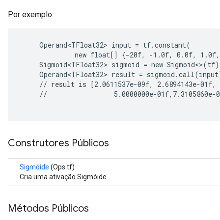
Por exemplo:
     Operand<TFloat32> input = tf.constant(

              new float[] {-20f, -1.0f, 0.0f, 1.0f,
     Sigmoid<TFloat32> sigmoid = new Sigmoid<>(tf);
     Operand<TFloat32> result = sigmoid.call(input)
     // result is [2.0611537e-09f, 2.6894143e-01f,

r
     //                 5.0000000e-01f,7.3105860e-0
Construtores Públicos
Sigmóide
(Ops tf)
Cria uma ativação Sigmóide.
Métodos Públicos