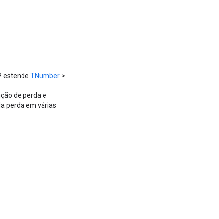
? estende
TNumber
>
nção de perda e
da perda em várias