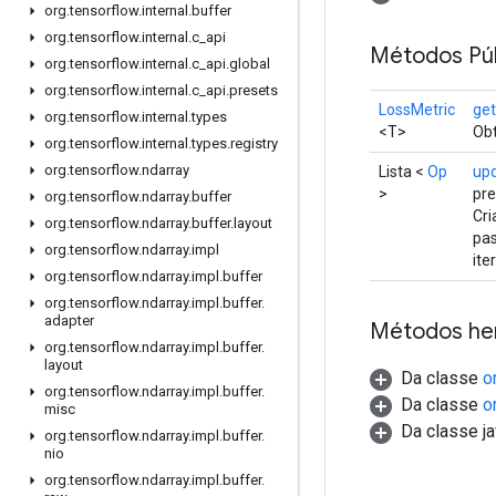
org
.
tensorflow
.
internal
.
buffer
org
.
tensorflow
.
internal
.
c
_
api
Métodos Púb
org
.
tensorflow
.
internal
.
c
_
api
.
global
org
.
tensorflow
.
internal
.
c
_
api
.
presets
LossMetric
ge
org
.
tensorflow
.
internal
.
types
<T>
Obt
org
.
tensorflow
.
internal
.
types
.
registry
org
.
tensorflow
.
ndarray
Lista <
Op
upd
>
pre
org
.
tensorflow
.
ndarray
.
buffer
Cri
org
.
tensorflow
.
ndarray
.
buffer
.
layout
pas
org
.
tensorflow
.
ndarray
.
impl
ite
org
.
tensorflow
.
ndarray
.
impl
.
buffer
org
.
tensorflow
.
ndarray
.
impl
.
buffer
.
adapter
Métodos he
org
.
tensorflow
.
ndarray
.
impl
.
buffer
.
layout
Da classe
o
org
.
tensorflow
.
ndarray
.
impl
.
buffer
.
Da classe
o
misc
Da classe ja
org
.
tensorflow
.
ndarray
.
impl
.
buffer
.
nio
org
.
tensorflow
.
ndarray
.
impl
.
buffer
.