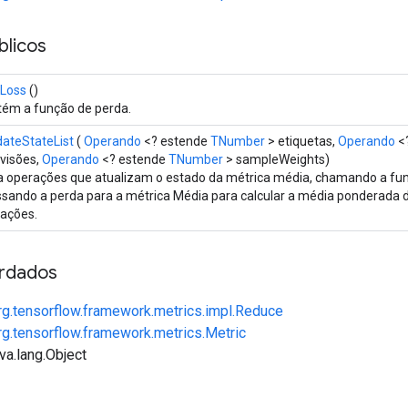
licos
tLoss
()
ém a função de perda.
ateStateList
(
Operando
<? estende
TNumber
> etiquetas,
Operando
<
visões,
Operando
<? estende
TNumber
> sampleWeights)
a operações que atualizam o estado da métrica média, chamando a fu
sando a perda para a métrica Média para calcular a média ponderada 
rações.
rdados
rg.tensorflow.framework.metrics.impl.Reduce
rg.tensorflow.framework.metrics.Metric
va.lang.Object