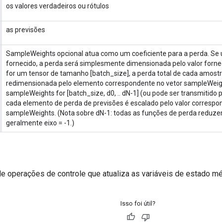
os valores verdadeiros ou rótulos
as previsões
SampleWeights opcional atua como um coeficiente para a perda. Se 
fornecido, a perda será simplesmente dimensionada pelo valor forn
for um tensor de tamanho [batch_size], a perda total de cada amostr
redimensionada pelo elemento correspondente no vetor sampleWeig
sampleWeights for [batch_size, d0, .. dN-1] (ou pode ser transmitido 
cada elemento de perda de previsões é escalado pelo valor correspo
sampleWeights. (Nota sobre dN-1: todas as funções de perda reduz
geralmente eixo = -1.)
de operações de controle que atualiza as variáveis ​​de estado mé
Isso foi útil?