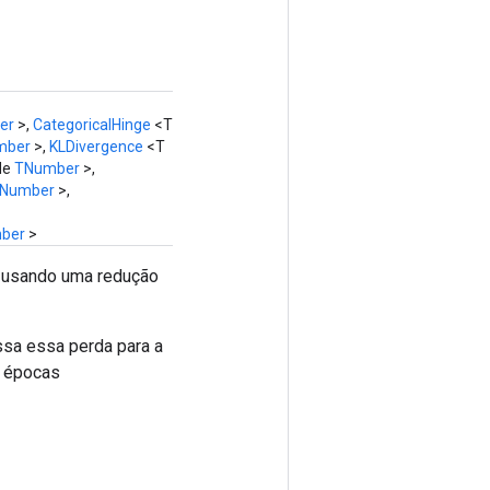
er
>,
CategoricalHinge
<T
mber
>,
KLDivergence
<T
de
TNumber
>,
Number
>,
ber
>
usando uma redução
sa essa perda para a
u épocas