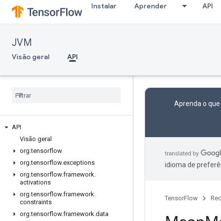
Instalar
Aprender
API
JVM
Visão geral
API
Aprenda o que
API
Visão geral
org
.
tensorflow
org
.
tensorflow
.
exceptions
idioma de preferê
org
.
tensorflow
.
framework
.
activations
org
.
tensorflow
.
framework
.
TensorFlow
Rec
constraints
org
.
tensorflow
.
framework
.
data