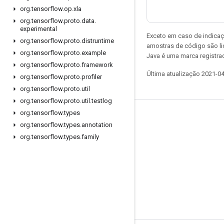
org
.
tensorflow
.
op
.
xla
org
.
tensorflow
.
proto
.
data
.
experimental
Exceto em caso de indicaç
org
.
tensorflow
.
proto
.
distruntime
amostras de código são l
org
.
tensorflow
.
proto
.
example
Java é uma marca registrad
org
.
tensorflow
.
proto
.
framework
Última atualização 2021-0
org
.
tensorflow
.
proto
.
profiler
org
.
tensorflow
.
proto
.
util
org
.
tensorflow
.
proto
.
util
.
testlog
org
.
tensorflow
.
types
Permanecer conectado
org
.
tensorflow
.
types
.
annotation
Blog
org
.
tensorflow
.
types
.
family
Fórum
GitHub
Twitter
YouTube