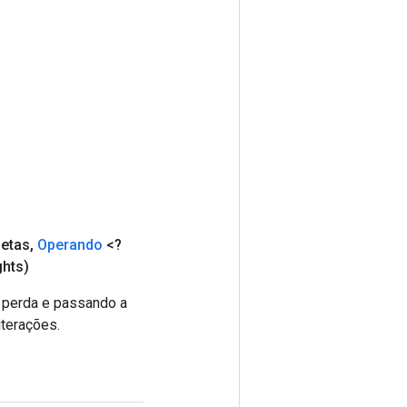
uetas
,
Operando
<?
hts)
 perda e passando a
iterações.