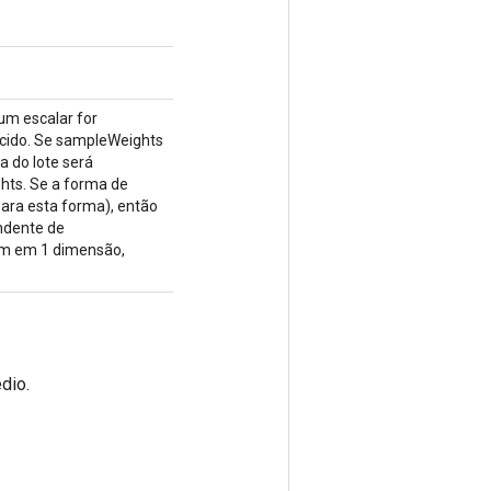
um escalar for
ecido. Se sampleWeights
a do lote será
hts. Se a forma de
para esta forma), então
ndente de
em em 1 dimensão,
dio.