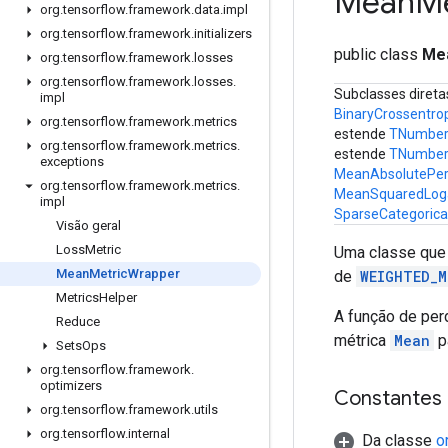
Mean
Me
org
.
tensorflow
.
framework
.
data
.
impl
org
.
tensorflow
.
framework
.
initializers
public class
Me
org
.
tensorflow
.
framework
.
losses
org
.
tensorflow
.
framework
.
losses
.
Subclasses direta
impl
BinaryCrossentro
org
.
tensorflow
.
framework
.
metrics
estende
TNumbe
org
.
tensorflow
.
framework
.
metrics
.
estende
TNumbe
exceptions
MeanAbsolutePer
org
.
tensorflow
.
framework
.
metrics
.
MeanSquaredLoga
impl
SparseCategorica
Visão geral
Loss
Metric
Uma classe que
Mean
Metric
Wrapper
de
WEIGHTED_M
Metrics
Helper
A função de per
Reduce
métrica
Mean
p
Sets
Ops
org
.
tensorflow
.
framework
.
optimizers
Constantes
org
.
tensorflow
.
framework
.
utils
org
.
tensorflow
.
internal
Da classe
o