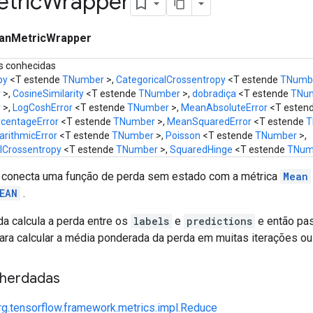
tric
Wrapper
anMetricWrapper
s conhecidas
py
<T estende
TNumber
>,
CategoricalCrossentropy
<T estende
TNumb
r
>,
CosineSimilarity
<T estende
TNumber
>,
dobradiça
<T estende
TNu
r
>,
LogCoshError
<T estende
TNumber
>,
MeanAbsoluteError
<T esten
centageError
<T estende
TNumber
>,
MeanSquaredError
<T estende
T
rithmicError
<T estende
TNumber
>,
Poisson
<T estende
TNumber
>,
lCrossentropy
<T estende
TNumber
>,
SquaredHinge
<T estende
TNum
 conecta uma função de perda sem estado com a métrica
Mean
EAN
.
da calcula a perda entre os
labels
e
predictions
e então pas
ara calcular a média ponderada da perda em muitas iterações o
 herdadas
rg.tensorflow.framework.metrics.impl.Reduce