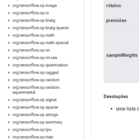
rótulos
org
.
tensorflow
.
op
.
image
org
.
tensorflow
.
op
.
io
previsões
org
.
tensorflow
.
op
.
linalg
org
.
tensorflow
.
op
.
linalg
.
sparse
org
.
tensorflow
.
op
.
math
org
.
tensorflow
.
op
.
math
.
special
org
.
tensorflow
.
op
.
nn
sampleWeights
org
.
tensorflow
.
op
.
nn
.
raw
org
.
tensorflow
.
op
.
quantization
org
.
tensorflow
.
op
.
ragged
org
.
tensorflow
.
op
.
random
org
.
tensorflow
.
op
.
random
.
experimental
Devoluções
org
.
tensorflow
.
op
.
signal
org
.
tensorflow
.
op
.
sparse
uma lista 
org
.
tensorflow
.
op
.
strings
org
.
tensorflow
.
op
.
summary
org
.
tensorflow
.
op
.
tpu
org
.
tensorflow
.
op
.
train