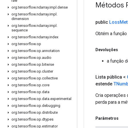
raw
Métodos P
org
.
tensorflow
.
ndarray
.
impl
.
dense
org
.
tensorflow
.
ndarray
.
impl
.
dimension
public
Loss
Met
org
.
tensorflow
.
ndarray
.
impl
.
sequence
Obtém a função 
org
.
tensorflow
.
ndarray
.
index
org
.
tensorflow
.
op
Devoluções
org
.
tensorflow
.
op
.
annotation
org
.
tensorflow
.
op
.
audio
a função d
org
.
tensorflow
.
op
.
bitwise
org
.
tensorflow
.
op
.
cluster
Lista pública <
org
.
tensorflow
.
op
.
collective
estende
TNumb
org
.
tensorflow
.
op
.
core
org
.
tensorflow
.
op
.
data
Cria operações 
org
.
tensorflow
.
op
.
data
.
experimental
perda para a mé
org
.
tensorflow
.
op
.
debugging
org
.
tensorflow
.
op
.
distribute
Parâmetros
org
.
tensorflow
.
op
.
dtypes
org
.
tensorflow
.
op
.
estimator