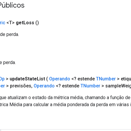
úblicos
ric
<T>
get
Loss
()
de perda.
e perda.
Op
>
update
State
List
(
Operando
<? estende
TNumber
> etiq
er
> previsões
,
Operando
<? estende
TNumber
> sample
Weig
que atualizam o estado da métrica média, chamando a função de
trica Média para calcular a média ponderada da perda em várias 