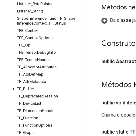
Listener
_
Byte
Pointer
Métodos he
Listener
_
String
Shape
_
inference
_
func
_
TF
_
Shape
Da classe ja
Inference
Context
_
TF
_
Status
TFE
_
Context
TFE
_
Context
Options
Construto
TFE
_
Op
TFE
_
Tensor
Debug
Info
TFE
_
Tensor
Handle
public
Abstract
TF
_
Allocator
Attributes
TF
_
Api
Def
Map
TF
_
Attr
Metadata
Métodos P
TF
_
Buffer
TF
_
Deprecated
Session
public void
del
TF
_
Device
List
TF
_
Dimension
Handle
Chama o desaloca
TF
_
Function
TF
_
Function
Options
public static
TF
TF
_
Graph