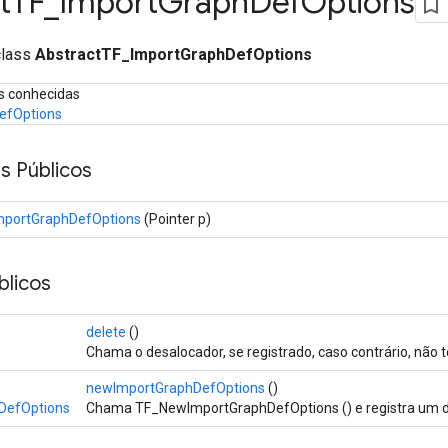
t
TF
_
Import
Graph
Def
Options
class
AbstractTF_ImportGraphDefOptions
s conhecidas
efOptions
s Públicos
mportGraphDefOptions
(Pointer p)
licos
delete
()
Chama o desalocador, se registrado, caso contrário, não t
newImportGraphDefOptions
()
DefOptions
Chama TF_NewImportGraphDefOptions () e registra um d