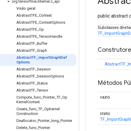
Abstrac
org
.
tensorflow
.
internal
.
c
_
api
Visão geral
public abstract 
Abstract
TFE
_
Context
Abstract
TFE
_
Context
Options
Subclasses direta
Abstract
TFE
_
Op
TF_ImportGraphD
Abstract
TFE
_
Tensor
Handle
Abstract
TF
_
Buffer
Construtore
Abstract
TF
_
Graph
Abstract
TF
_
Import
Graph
Def
Options
AbstractTF_I
Abstract
TF
_
Session
Abstract
TF
_
Session
Options
Métodos Púb
Abstract
TF
_
Status
Abstract
TF
_
Tensor
vazio
Compute
_
func
_
Pointer
_
TF
_
Op
Kernel
Context
Create
_
func
_
TF
_
Op
Kernel
static
Construction
TF_ImportGraph
Deallocator
_
Pointer
_
long
_
Pointer
Delete
_
func
_
Pointer