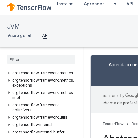
org.tensorflow
Instalar
Aprender
API
org.tensorflow.exceptions
org.tensorflow.framework.activations
org.tensorflow.framework.constraints
JVM
org.tensorflow.framework.data
Visão geral
API
org.tensorflow.framework.data.impl
org
.
tensorflow
.
framework
.
initializers
org
.
tensorflow
.
framework
.
losses
org
.
tensorflow
.
framework
.
losses
.
Aprenda o que
impl
org
.
tensorflow
.
framework
.
metrics
org
.
tensorflow
.
framework
.
metrics
.
exceptions
org
.
tensorflow
.
framework
.
metrics
.
impl
idioma de preferê
org
.
tensorflow
.
framework
.
optimizers
org
.
tensorflow
.
framework
.
utils
TensorFlow
Rec
org
.
tensorflow
.
internal
org
.
tensorflow
.
internal
.
buffer