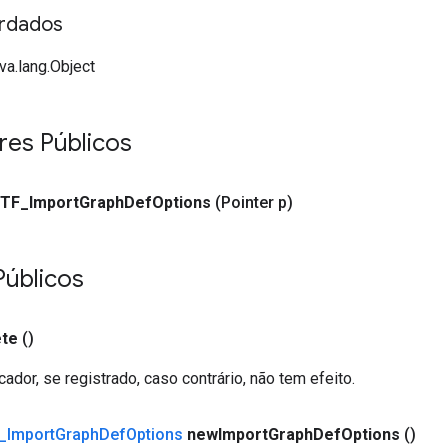
rdados
va.lang.Object
res Públicos
TF
_
Import
Graph
Def
Options
(Pointer p)
úblicos
ete
()
dor, se registrado, caso contrário, não tem efeito.
_
Import
Graph
Def
Options
new
Import
Graph
Def
Options
()