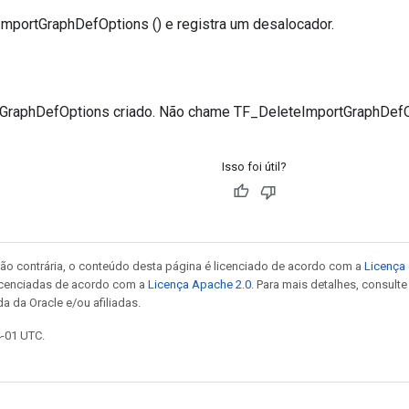
portGraphDefOptions () e registra um desalocador.
GraphDefOptions criado. Não chame TF_DeleteImportGraphDefOp
Isso foi útil?
ão contrária, o conteúdo desta página é licenciado de acordo com a
Licença 
icenciadas de acordo com a
Licença Apache 2.0
. Para mais detalhes, consult
a da Oracle e/ou afiliadas.
4-01 UTC.