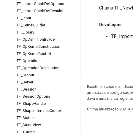
TF
_
Import
Graph
Def
Options
Chama TF_NewIm
TF
_
Import
Graph
Def
Results
TF
_
Input
Devoluções
TF
_
Kernel
Builder
TF
_
Library
TF_Import
TF
_
Op
Definition
Builder
TF
_
Op
Kernel
Construction
TF
_
Op
Kernel
Context
TF
_
Operation
TF
_
Operation
Description
TF
_
Output
TF
_
Server
Exceto em caso de indicaç
TF
_
Session
amostras de código são l
TF
_
Session
Options
Java é uma marca registrad
TF
_
Shape
Handle
Última atualização 2021-0
TF
_
Shape
Inference
Context
TF
_
Status
TF
_
String
View
TF
_
TString