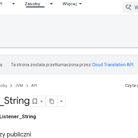
PI
Zasoby
Więcej
Ta strona została przetłumaczona przez
Cloud Translation API
.
soby
JVM
API
Czy te
_
String
Listener_String
zy publiczni