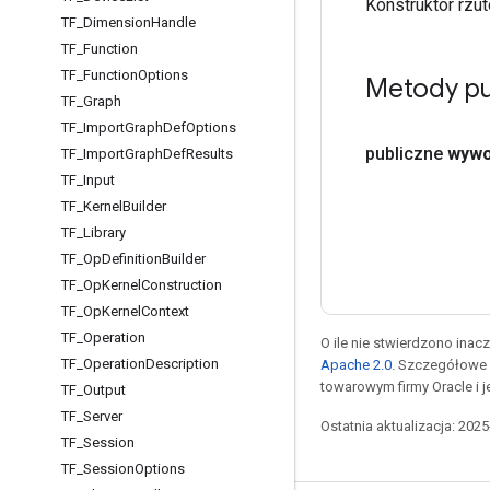
Konstruktor rz
TF
_
Dimension
Handle
TF
_
Function
TF
_
Function
Options
Metody pu
TF
_
Graph
TF
_
Import
Graph
Def
Options
publiczne
wywo
TF
_
Import
Graph
Def
Results
TF
_
Input
TF
_
Kernel
Builder
TF
_
Library
TF
_
Op
Definition
Builder
TF
_
Op
Kernel
Construction
TF
_
Op
Kernel
Context
TF
_
Operation
O ile nie stwierdzono inacze
TF
_
Operation
Description
Apache 2.0
. Szczegółowe 
towarowym firmy Oracle i 
TF
_
Output
TF
_
Server
Ostatnia aktualizacja: 202
TF
_
Session
TF
_
Session
Options