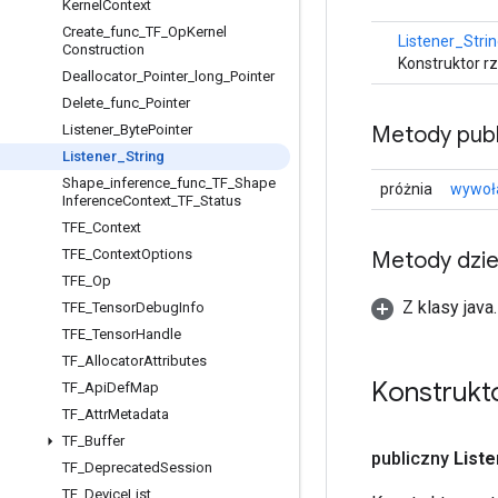
Kernel
Context
Create
_
func
_
TF
_
Op
Kernel
Listener_Stri
Construction
Konstruktor r
Deallocator
_
Pointer
_
long
_
Pointer
Delete
_
func
_
Pointer
Metody publ
Listener
_
Byte
Pointer
Listener
_
String
Shape
_
inference
_
func
_
TF
_
Shape
próżnia
wywoł
Inference
Context
_
TF
_
Status
TFE
_
Context
TFE
_
Context
Options
Metody dzi
TFE
_
Op
Z klasy java
TFE
_
Tensor
Debug
Info
TFE
_
Tensor
Handle
TF
_
Allocator
Attributes
Konstrukto
TF
_
Api
Def
Map
TF
_
Attr
Metadata
TF
_
Buffer
publiczny
Liste
TF
_
Deprecated
Session
TF
_
Device
List