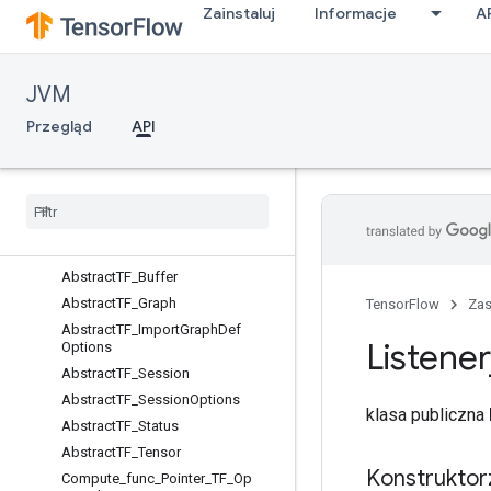
Zainstaluj
Informacje
A
org.tensorflow.framework.optimizers
org.tensorflow.framework.utils
org.tensorflow.internal
JVM
org.tensorflow.internal.buffer
org.tensorflow.internal.c_api
Przegląd
API
Informacje ogólne
Abstract
TFE
_
Context
Abstract
TFE
_
Context
Options
Abstract
TFE
_
Op
Abstract
TFE
_
Tensor
Handle
Abstract
TF
_
Buffer
Abstract
TF
_
Graph
TensorFlow
Za
Abstract
TF
_
Import
Graph
Def
Listener
Options
Abstract
TF
_
Session
Abstract
TF
_
Session
Options
klasa publiczna
Abstract
TF
_
Status
Abstract
TF
_
Tensor
Konstruktor
Compute
_
func
_
Pointer
_
TF
_
Op