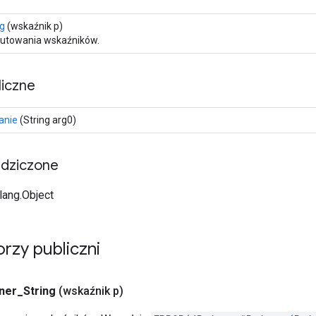
ng
(wskaźnik p)
zutowania wskaźników.
iczne
anie
(String arg0)
edziczone
.lang.Object
rzy publiczni
ner
_
String
(wskaźnik p)