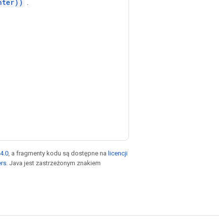
nter))
.
4.0
, a fragmenty kodu są dostępne na
licencji
ers
. Java jest zastrzeżonym znakiem