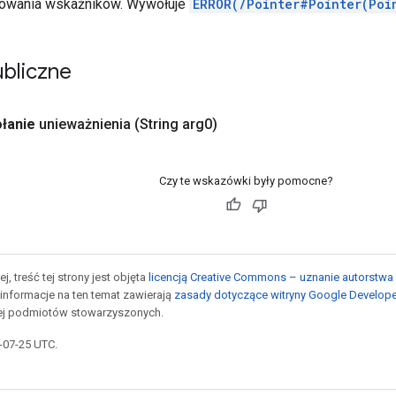
utowania wskaźników. Wywołuje
ERROR(/Pointer#Pointer(Poi
bliczne
łanie
unieważnienia
(String arg0)
Czy te wskazówki były pomocne?
j, treść tej strony jest objęta
licencją Creative Commons – uznanie autorstwa 
informacje na ten temat zawierają
zasady dotyczące witryny Google Develop
jej podmiotów stowarzyszonych.
5-07-25 UTC.