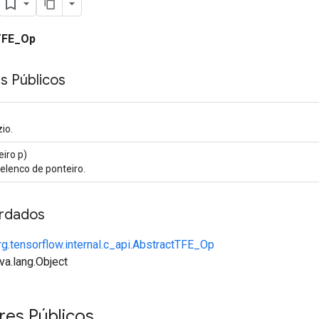
TFE_Op
s Públicos
io.
iro p)
elenco de ponteiro.
rdados
rg.tensorflow.internal.c_api.AbstractTFE_Op
va.lang.Object
res Públicos