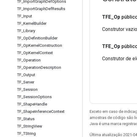
TF
_
Import
Graph
Def
Options
TF
_
Import
Graph
Def
Results
TF
_
Input
TFE
_
Op
públic
TF
_
Kernel
Builder
Construtor vazi
TF
_
Library
TF
_
Op
Definition
Builder
TF
_
Op
Kernel
Construction
TFE
_
Op
públic
TF
_
Op
Kernel
Context
Construtor de e
TF
_
Operation
TF
_
Operation
Description
TF
_
Output
TF
_
Server
TF
_
Session
TF
_
Session
Options
TF
_
Shape
Handle
Exceto em caso de indicaç
TF
_
Shape
Inference
Context
amostras de código são l
TF
_
Status
Java é uma marca registrad
TF
_
String
View
TF
_
TString
Última atualização 2021-0