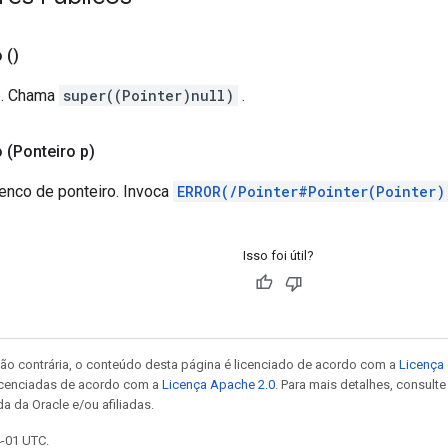
o
()
o. Chama
super((Pointer)null)
.
o
(Ponteiro p)
lenco de ponteiro. Invoca
ERROR(/Pointer#Pointer(Pointer)
Isso foi útil?
ão contrária, o conteúdo desta página é licenciado de acordo com a
Licença 
icenciadas de acordo com a
Licença Apache 2.0
. Para mais detalhes, consult
a da Oracle e/ou afiliadas.
4-01 UTC.