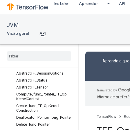
Instalar
Aprender
API
Visão geral
AbstractTFE_Context
AbstractTFE_ContextOptions
JVM
AbstractTFE_Op
Visão geral
API
AbstractTFE_TensorHandle
Abstract
TF
_
Buffer
Abstract
TF
_
Graph
Abstract
TF
_
Import
Graph
Def
Options
Aprenda o que
Abstract
TF
_
Session
Abstract
TF
_
Session
Options
Abstract
TF
_
Status
Abstract
TF
_
Tensor
Compute
_
func
_
Pointer
_
TF
_
Op
idioma de preferê
Kernel
Context
Create
_
func
_
TF
_
Op
Kernel
Construction
TensorFlow
Rec
Deallocator
_
Pointer
_
long
_
Pointer
Delete
_
func
_
Pointer