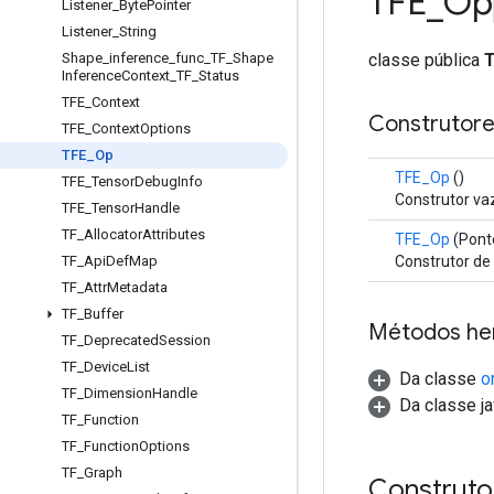
TFE
_
Op
Listener
_
Byte
Pointer
Listener
_
String
classe pública
Shape
_
inference
_
func
_
TF
_
Shape
Inference
Context
_
TF
_
Status
TFE
_
Context
Construtore
TFE
_
Context
Options
TFE
_
Op
TFE_Op
()
TFE
_
Tensor
Debug
Info
Construtor vaz
TFE
_
Tensor
Handle
TF
_
Allocator
Attributes
TFE_Op
(Ponte
Construtor de 
TF
_
Api
Def
Map
TF
_
Attr
Metadata
TF
_
Buffer
Métodos he
TF
_
Deprecated
Session
TF
_
Device
List
Da classe
o
TF
_
Dimension
Handle
Da classe ja
TF
_
Function
TF
_
Function
Options
TF
_
Graph
Construto