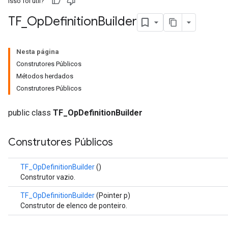
Isso foi útil?
TF
_
Op
Definition
Builder
Nesta página
Construtores Públicos
Métodos herdados
Construtores Públicos
public class
TF_OpDefinitionBuilder
Construtores Públicos
TF_OpDefinitionBuilder
()
Construtor vazio.
TF_OpDefinitionBuilder
(Pointer p)
Construtor de elenco de ponteiro.