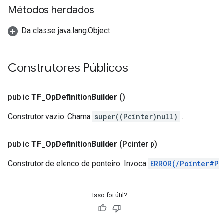
Métodos herdados
Da classe java.lang.Object
Construtores Públicos
public
TF
_
Op
Definition
Builder
()
Construtor vazio. Chama
super((Pointer)null)
.
public
TF
_
Op
Definition
Builder
(Pointer p)
r
Construtor de elenco de ponteiro. Invoca
ERROR(/Pointer#P
Isso foi útil?