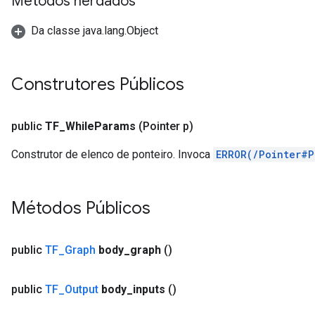
Métodos herdados
Da classe java.lang.Object
Construtores Públicos
public
TF
_
While
Params
(Pointer p)
Construtor de elenco de ponteiro. Invoca
ERROR(/Pointer#P
Métodos Públicos
public
TF
_
Graph
body
_
graph
()
public
TF
_
Output
body
_
inputs
()