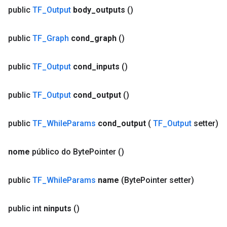
r
public
TF
_
Output
body
_
outputs
()
public
TF
_
Graph
cond
_
graph
()
public
TF
_
Output
cond
_
inputs
()
public
TF
_
Output
cond
_
output
()
public
TF
_
While
Params
cond
_
output
(
TF
_
Output
setter)
nome
público do Byte
Pointer
()
public
TF
_
While
Params
name
(Byte
Pointer setter)
public int
ninputs
()