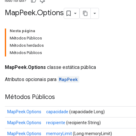
Isso foi útil?
Map
Peek
.
Options
Nesta página
Métodos Públicos
Métodos herdados
Métodos Públicos
MapPeek.Options
classe estática pública
Atributos opcionais para
MapPeek
Métodos Públicos
MapPeek.Options
capacidade
(capacidade Long)
MapPeek.Options
recipiente
(recipiente String)
MapPeek.Options
memoryLimit
(Long memoryLimit)