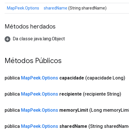
MapPeek.Options
sharedName
(String sharedName)
Métodos herdados
Da classe java.lang.Object
Métodos Públicos
pública
Map
Peek
.
Options
capacidade
(capacidade Long)
pública
Map
Peek
.
Options
recipiente
(recipiente String)
pública
Map
Peek
.
Options
memory
Limit
(Long memory
Limi
pública
Map
Peek
.
Options
shared
Name
(String shared
Nam