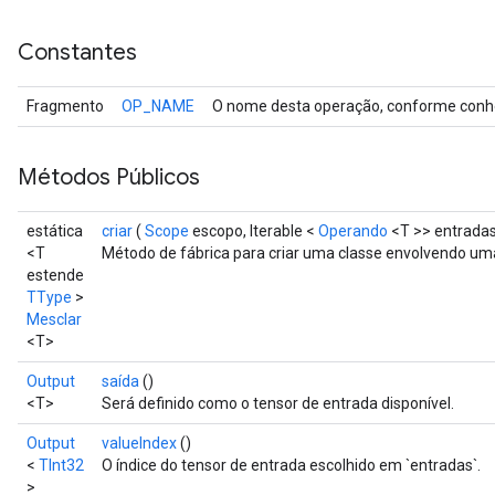
Constantes
Fragmento
OP_NAME
O nome desta operação, conforme conhe
Métodos Públicos
estática
criar
(
Scope
escopo, Iterable <
Operando
<T >> entrada
<T
Método de fábrica para criar uma classe envolvendo u
estende
TType
>
Mesclar
<T>
Output
saída
()
<T>
Será definido como o tensor de entrada disponível.
Output
valueIndex
()
<
TInt32
O índice do tensor de entrada escolhido em `entradas`.
>