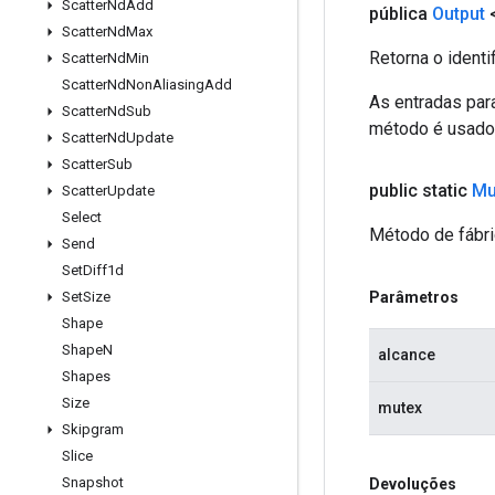
Scatter
Nd
Add
pública
Output
Scatter
Nd
Max
Retorna o identi
Scatter
Nd
Min
Scatter
Nd
Non
Aliasing
Add
As entradas par
Scatter
Nd
Sub
método é usado p
Scatter
Nd
Update
Scatter
Sub
public static
Mu
Scatter
Update
Select
Método de fábri
Send
Set
Diff1d
Parâmetros
Set
Size
Shape
Shape
N
alcance
Shapes
Size
mutex
Skipgram
Slice
Snapshot
Devoluções