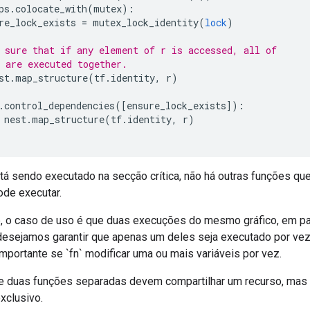
ps
.
colocate_with
(
mutex
):
re_lock_exists 
=
 mutex_lock_identity
(
lock
)
 sure that if any element of r is accessed, all of
 are executed together.
st
.
map_structure
(
tf
.
identity
,
 r
)
.
control_dependencies
([
ensure_lock_exists
]):
 nest
.
map_structure
(
tf
.
identity
,
 r
)
tá sendo executado na secção crítica, não há outras funções que
ode executar.
 o caso de uso é que duas execuções do mesmo gráfico, em pa
e desejamos garantir que apenas um deles seja executado por vez
portante se `fn` modificar uma ou mais variáveis ​​por vez.
e duas funções separadas devem compartilhar um recurso, mas 
xclusivo.