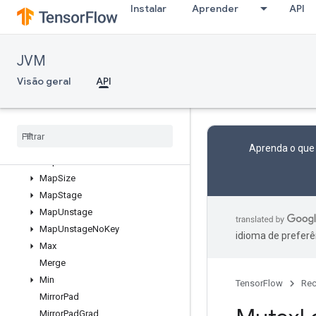
Instalar
Aprender
API
LookupTableImport
LookupTableInsert
LookupTableRemove
JVM
LookupTableSize
LoopCond
Visão geral
API
LowerBound
Make
Unique
Map
Clear
Map
Incomplete
Size
Aprenda o que
Map
Peek
Map
Size
Map
Stage
Map
Unstage
Map
Unstage
No
Key
idioma de preferê
Max
Merge
Min
TensorFlow
Rec
Mirror
Pad
Mirror
Pad
Grad