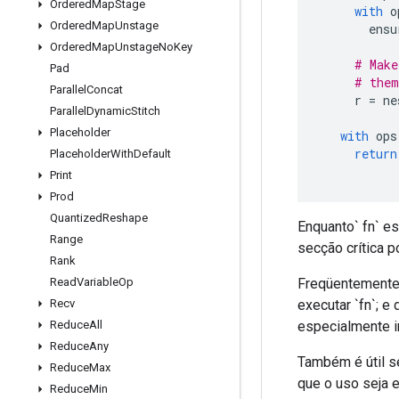
Ordered
Map
Stage
with
 o
Ordered
Map
Unstage
       ensu
Ordered
Map
Unstage
No
Key
# Make
Pad
# them
Parallel
Concat
     r 
=
 ne
Parallel
Dynamic
Stitch
Placeholder
with
 ops
return
Placeholder
With
Default
Print
Prod
Quantized
Reshape
Enquanto` fn` es
Range
secção crítica p
Rank
Freqüentemente,
Read
Variable
Op
executar `fn`; 
Recv
especialmente im
Reduce
All
Reduce
Any
Também é útil s
Reduce
Max
que o uso seja e
Reduce
Min