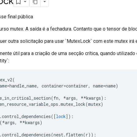
ock
se final pública
urso mutex. A saída é a fechadura. Contanto que o tensor de blo
quer outra solicitação para usar `MutexLock` com este mutex irá 
rmente útil para a criação de uma secção crítica, quando utilizad
ity`:
ex_v2
(
ame
=
handle_name
,
 container
=
container
,
 name
=
name
)
e_in_critical_section
(
fn
,
*
args
,
**
kwargs
):
en_resource_variable_ops
.
mutex_lock
(
mutex
)
.
control_dependencies
([
lock
]):
(*
args
,
**
kwargs
)
.
control_dependencies
(
nest
.
flatten
(
r
)):