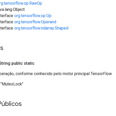
rg.tensorflow.op.RawOp
va.lang.Object
interface
org.tensorflow.op.Op
interface
org.tensorflow.Operand
interface
org.tensorflow.ndarray.Shaped
es
 String public static
eração, conforme conhecido pelo motor principal TensorFlow
"MutexLock"
Públicos