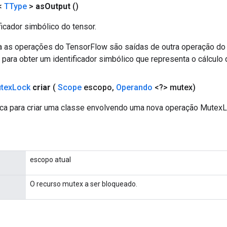
<
TType
>
as
Output
()
ficador simbólico do tensor.
a as operações do TensorFlow são saídas de outra operação do
ara obter um identificador simbólico que representa o cálculo 
tex
Lock
criar
(
Scope
escopo
,
Operando
<?> mutex)
ca para criar uma classe envolvendo uma nova operação MutexL
escopo atual
O recurso mutex a ser bloqueado.