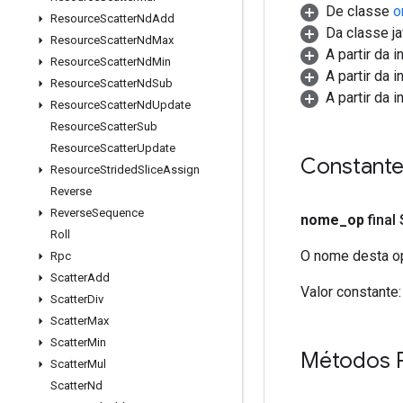
De classe
o
Resource
Scatter
Nd
Add
Da classe ja
Resource
Scatter
Nd
Max
A partir da 
Resource
Scatter
Nd
Min
A partir da 
Resource
Scatter
Nd
Sub
A partir da 
Resource
Scatter
Nd
Update
Resource
Scatter
Sub
Resource
Scatter
Update
Constant
Resource
Strided
Slice
Assign
Reverse
Reverse
Sequence
nome
_
op
final
Roll
O nome desta op
Rpc
Scatter
Add
Valor constante:
Scatter
Div
Scatter
Max
Scatter
Min
Métodos 
Scatter
Mul
Scatter
Nd