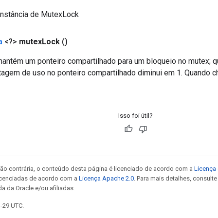
instância de MutexLock
a
<?>
mutex
Lock
()
antém um ponteiro compartilhado para um bloqueio no mutex; q
ntagem de uso no ponteiro compartilhado diminui em 1. Quando ch
Isso foi útil?
ão contrária, o conteúdo desta página é licenciado de acordo com a
Licença 
icenciadas de acordo com a
Licença Apache 2.0
. Para mais detalhes, consult
a da Oracle e/ou afiliadas.
1-29 UTC.