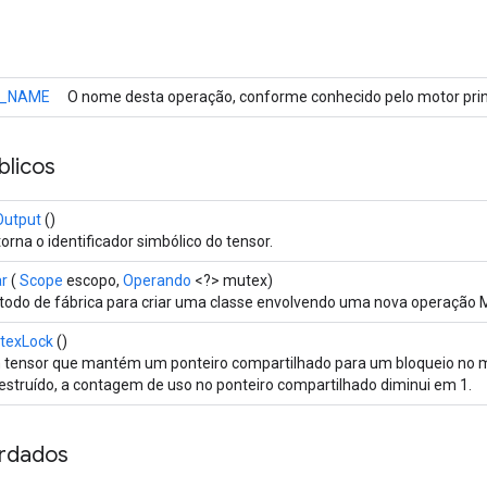
_NAME
O nome desta operação, conforme conhecido pelo motor prin
licos
Output
()
orna o identificador simbólico do tensor.
ar
(
Scope
escopo,
Operando
<?> mutex)
odo de fábrica para criar uma classe envolvendo uma nova operação 
texLock
()
tensor que mantém um ponteiro compartilhado para um bloqueio no 
estruído, a contagem de uso no ponteiro compartilhado diminui em 1.
rdados