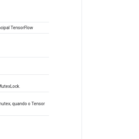
cipal TensorFlow
MutexLock.
mutex; quando o Tensor