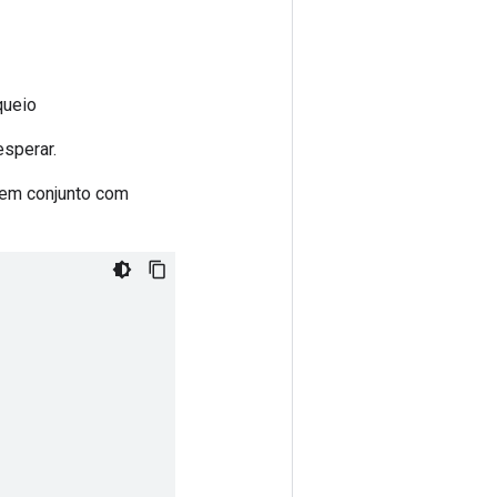
queio
esperar.
o em conjunto com