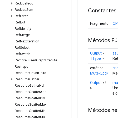
Reduce
Prod
Constantes
Reduce
Sum
Ref
Enter
Ref
Exit
Fragmento
OP
Ref
Identity
Ref
Merge
Métodos Púb
Ref
Next
Iteration
Ref
Select
Output
<
as
Ref
Switch
TType
>
Ret
Remote
Fused
Graph
Execute
Reshape
estática
cri
Resource
Count
Up
To
MutexLock
Mét
Resource
Gather
Output
<?
mu
Resource
Gather
Nd
>
Um 
Resource
Scatter
Add
é d
Resource
Scatter
Div
Resource
Scatter
Max
Métodos he
Resource
Scatter
Min
Resource
Scatter
Mul