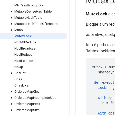
Mutex
L
Mlir
Passthrough
Op
Mutable
Dense
Hash
Table
MutexLock
clas
Mutable
Hash
Table
Bloqueia um rec
Mutable
Hash
Table
Of
Tensors
Mutex
está ativo, qual
Mutex
Lock
Nccl
All
Reduce
Isto é particula
Nccl
Broadcast
`MutexLockIdent
Nccl
Reduce
Next
Iteration
mutex 
=
 mut
No
Op
   shared_n
One
Hot
Ones
def
 execut
Ones
Like
lock
=
 g
Ordered
Map
Clear
with
 ops
Ordered
Map
Incomplete
Size
     r 
=
 fn
Ordered
Map
Peek
Ordered
Map
Size
with
 ops