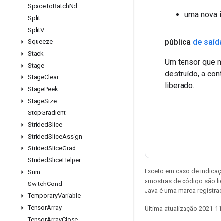
Space
To
Batch
Nd
uma nova 
Split
Split
V
pública
de saíd
Squeeze
Stack
Um tensor que m
Stage
destruído, a co
Stage
Clear
liberado.
Stage
Peek
Stage
Size
Stop
Gradient
Strided
Slice
Strided
Slice
Assign
Strided
Slice
Grad
Strided
Slice
Helper
Exceto em caso de indicaç
Sum
amostras de código são l
Switch
Cond
Java é uma marca registrad
Temporary
Variable
Tensor
Array
Última atualização 2021-1
Tensor
Array
Close