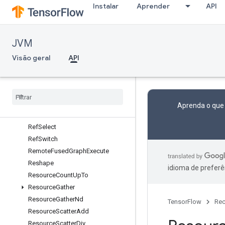
Instalar
Aprender
API
ReduceAny
ReduceMax
ReduceMin
JVM
ReduceProd
ReduceSum
Visão geral
API
RefEnter
Ref
Exit
Ref
Identity
Ref
Merge
Aprenda o que
Ref
Next
Iteration
Ref
Select
Ref
Switch
Remote
Fused
Graph
Execute
Reshape
idioma de preferê
Resource
Count
Up
To
Resource
Gather
Resource
Gather
Nd
TensorFlow
Rec
Resource
Scatter
Add
Resource
Scatter
Div