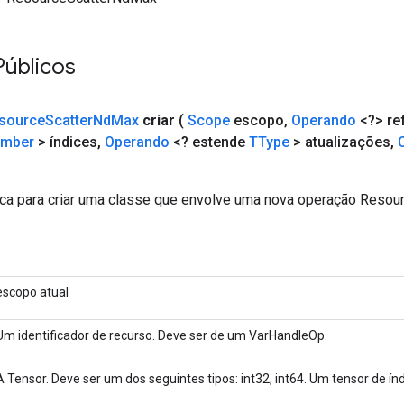
Públicos
source
Scatter
Nd
Max
criar
(
Scope
escopo
,
Operando
<?> re
mber
> índices
,
Operando
<? estende
TType
> atualizações
,
ca para criar uma classe que envolve uma nova operação Reso
escopo atual
Um identificador de recurso. Deve ser de um VarHandleOp.
A Tensor. Deve ser um dos seguintes tipos: int32, int64. Um tensor de ín