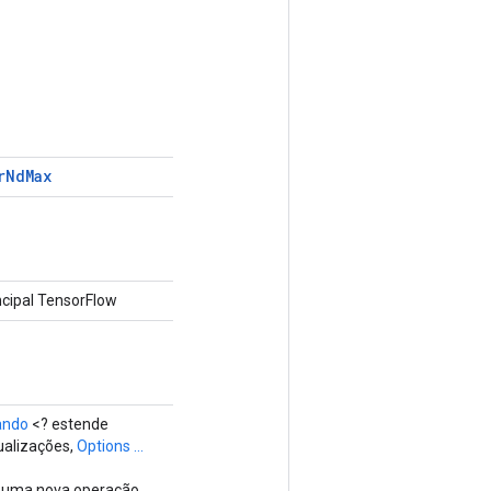
r
Nd
Max
cipal TensorFlow
ando
<? estende
ualizações,
Options ...
e uma nova operação