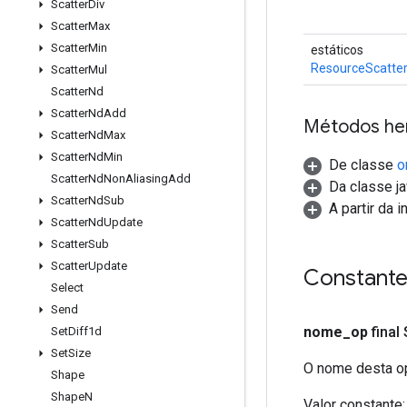
Scatter
Div
Scatter
Max
Scatter
Min
estáticos
ResourceScatte
Scatter
Mul
Scatter
Nd
Scatter
Nd
Add
Métodos he
Scatter
Nd
Max
Scatter
Nd
Min
De classe
o
Scatter
Nd
Non
Aliasing
Add
Da classe ja
Scatter
Nd
Sub
A partir da 
Scatter
Nd
Update
Scatter
Sub
Scatter
Update
Constant
Select
Send
nome
_
op
final
Set
Diff1d
Set
Size
O nome desta op
Shape
Shape
N
Valor constante: