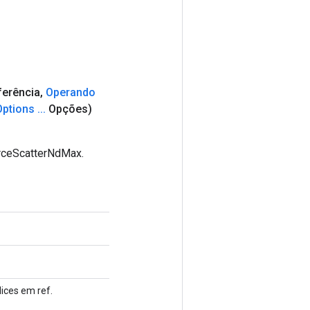
ferência
,
Operando
Options
.
.
.
Opções)
urceScatterNdMax.
dices em ref.