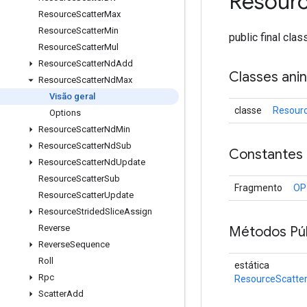
Resour
Resource
Scatter
Max
Resource
Scatter
Min
public final cla
Resource
Scatter
Mul
Resource
Scatter
Nd
Add
Classes ani
Resource
Scatter
Nd
Max
Visão geral
classe
Resour
Options
Resource
Scatter
Nd
Min
Resource
Scatter
Nd
Sub
Constantes
Resource
Scatter
Nd
Update
Resource
Scatter
Sub
Fragmento
OP
Resource
Scatter
Update
Resource
Strided
Slice
Assign
Reverse
Métodos Púb
Reverse
Sequence
Roll
estática
Rpc
ResourceScatte
Scatter
Add