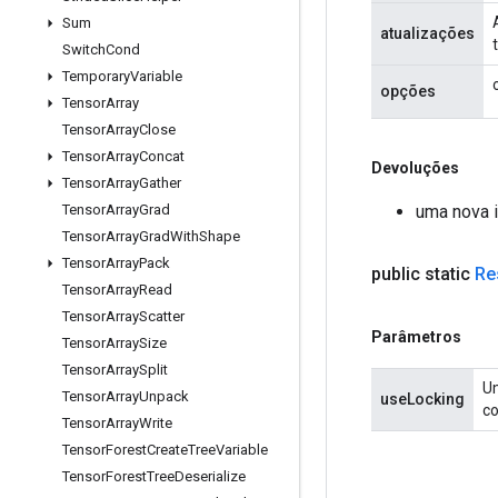
Sum
atualizações
Switch
Cond
Temporary
Variable
opções
Tensor
Array
Tensor
Array
Close
Tensor
Array
Concat
Devoluções
Tensor
Array
Gather
uma nova 
Tensor
Array
Grad
Tensor
Array
Grad
With
Shape
Tensor
Array
Pack
public static
Re
Tensor
Array
Read
Tensor
Array
Scatter
Parâmetros
Tensor
Array
Size
Tensor
Array
Split
Um
Tensor
Array
Unpack
useLocking
co
Tensor
Array
Write
Tensor
Forest
Create
Tree
Variable
Tensor
Forest
Tree
Deserialize