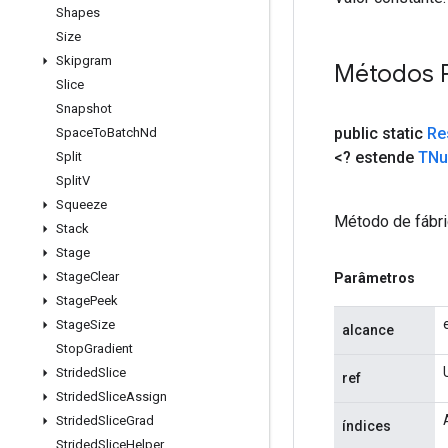
Shapes
Size
Skipgram
Métodos 
Slice
Snapshot
public static
Re
Space
To
Batch
Nd
<? estende
TNu
Split
Split
V
Squeeze
Método de fábri
Stack
Stage
Stage
Clear
Parâmetros
Stage
Peek
Stage
Size
alcance
Stop
Gradient
Strided
Slice
ref
Strided
Slice
Assign
Strided
Slice
Grad
índices
Strided
Slice
Helper