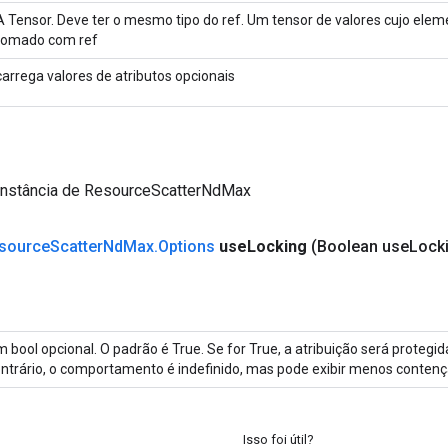
A Tensor. Deve ter o mesmo tipo do ref. Um tensor de valores cujo ele
tomado com ref
carrega valores de atributos opcionais
instância de ResourceScatterNdMax
source
Scatter
Nd
Max
.
Options
use
Locking
(Boolean use
Lock
 bool opcional. O padrão é True. Se for True, a atribuição será proteg
ntrário, o comportamento é indefinido, mas pode exibir menos contenç
Isso foi útil?