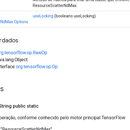
ResourceScatterNdMax.
useLocking
(booleano useLocking)
rNdMax.Options
rdados
rg.tensorflow.op.RawOp
va.lang.Object
interface
org.tensorflow.op.Op
es
 String public static
eração, conforme conhecido pelo motor principal TensorFlow
"ResourceScatterNdMax"