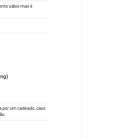
mento sábio max é
ing)
ida por um cadeado; caso
ão.