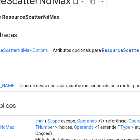
ce
Scatter
Nd
Max
ss
ResourceScatterNdMax
nhadas
Resource
Scatte
ceScatterNdMax.Options
Atributos opcionais para
_NAME
O nome desta operação, conforme conhecido pelo motor prin
licos
criar
(
Scope
escopo,
Operando
<?> referência,
Oper
rNdMax
TNumber
> índices,
Operando
<? estende
TType
> at
Opções)
Método de fábrica para criar uma classe que envolv