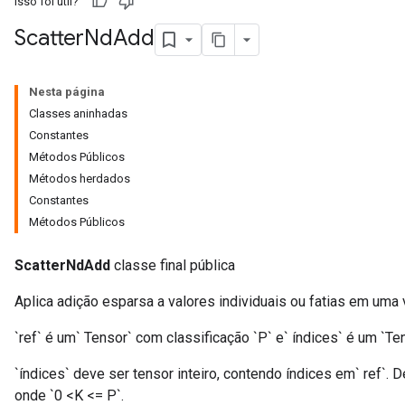
Isso foi útil?
Scatter
Nd
Add
Nesta página
Classes aninhadas
Constantes
Métodos Públicos
Métodos herdados
Constantes
Métodos Públicos
ScatterNdAdd
classe final pública
Aplica adição esparsa a valores individuais ou fatias em uma v
`ref` é um` Tensor` com classificação `P` e` índices` é um `Ten
`índices` deve ser tensor inteiro, contendo índices em` ref`. Dev
onde `0 <K <= P`.