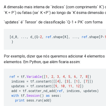
A dimensão mais interna de `índices` (com comprimento` K`)
`K = P`) ou fatias (se` K <P`) ao longo da `K`ésima dimensão d
`updates` é` Tensor` de classificação `Q-1 + PK` com forma
[
d_0
,
...,
 d_
{
Q
-
2
,
ref
.
shape
[
K
],
...,
ref
.
shape
[
P
-
}
Por exemplo, dizer que nós queremos adicionar 4 elementos 
elementos. Em Python, que além ficaria assim:
ref
=
 tf
.
Variable
([
1
,
2
,
3
,
4
,
5
,
6
,
7
,
8
])
 indices 
=
 tf
.
constant
([[
4
],
[
3
],
[
1
],
[
7
]])
 updates 
=
 tf
.
constant
([
9
,
10
,
11
,
12
])
 add 
=
 tf
.
scatter_nd_add
(
ref
,
 indices
,
 updates
)
with
 tf
.
Session
()
as
 sess
:
print
 sess
.
run
(
add
)