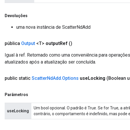
Devoluções
uma nova instância de ScatterNdAdd
pública
Output
<T>
output
Ref
()
Igual à ref. Retornado como uma conveniência para operaçõe
atualizados após a atualização ser concluída.
public static
Scatter
Nd
Add
.
Options
use
Locking
(Boolean 
Parâmetros
Um bool opcional. O padrão é True. Se for True, a at
useLocking
contrário, o comportamento é indefinido, mas pode 