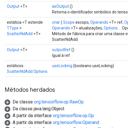
Output
<T>
asOutput
()
Retorna o identificador simbólico do tensor
estática <T estende
criar
(
Scope
escopo,
Operando
<T> ref,
O
TType
>
Operando
<T> atualizações,
Options ...
Opç
ScatterNdAdd
<T>
Método de fábrica para criar uma classe
ScatterNdAdd.
Output
<T>
outputRef
()
Igual à ref.
estáticos
useLocking
(booleano useLocking)
ScatterNdAdd.Options
Métodos herdados
De classe
org.tensorflow.op.RawOp
Da classe java.lang.Object
A partir da interface
org.tensorflow.op.Op
A partir da interface
org.tensorflow.Operand