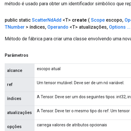
método é usado para obter um identificador simbólico que rep
public static
Scatter
Nd
Add
<T>
create
(
Scope
escopo
,
Op
TNumber
> índices
,
Operando
<T> atualizações
,
Options
.
.
.
Método de fábrica para criar uma classe envolvendo uma nov
Parâmetros
escopo atual
alcance
Um tensor mutável. Deve ser de um nó variável.
ref
A Tensor. Deve ser um dos seguintes tipos: int32, i
índices
A Tensor. Deve ter o mesmo tipo do ref. Um tensor d
atualizações
carrega valores de atributos opcionais
opções