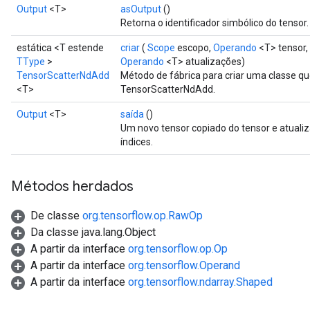
Output
<T>
asOutput
()
Retorna o identificador simbólico do tensor.
estática <T estende
criar
(
Scope
escopo,
Operando
<T> tensor,
TType
>
Operando
<T> atualizações)
TensorScatterNdAdd
Método de fábrica para criar uma classe 
<T>
TensorScatterNdAdd.
Output
<T>
saída
()
Um novo tensor copiado do tensor e atuali
índices.
Métodos herdados
De classe
org.tensorflow.op.RawOp
Da classe java.lang.Object
A partir da interface
org.tensorflow.op.Op
A partir da interface
org.tensorflow.Operand
A partir da interface
org.tensorflow.ndarray.Shaped