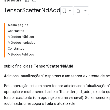
Isso foi útil?
Tensor
Scatter
Nd
Add
Nesta página
Constantes
Métodos Públicos
Métodos herdados
Constantes
Métodos Públicos
public final class
TensorScatterNdAdd
Adiciona `atualizações` esparsas a um tensor existente de ac
Esta operação cria um novo tensor adicionando `atualizações
operação é muito semelhante a `tf.scatter_nd_add`, exceto q
tensor existente (em oposição a uma variável). Se a memória 
reutilizada, uma cópia é feita e atualizada.