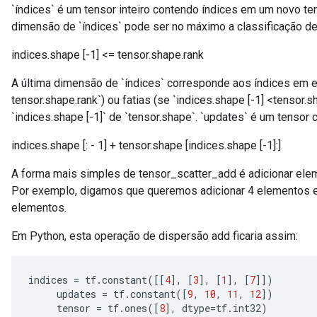
`índices` é um tensor inteiro contendo índices em um novo ten
dimensão de `índices` pode ser no máximo a classificação de`
indices.shape [-1] <= tensor.shape.rank
A última dimensão de `índices` corresponde aos índices em e
tensor.shape.rank`) ou fatias (se `indices.shape [-1] <tensor.
`indices.shape [-1]` de `tensor.shape`. `updates` é um tensor
indices.shape [: - 1] + tensor.shape [indices.shape [-1]:]
A forma mais simples de tensor_scatter_add é adicionar eleme
Por exemplo, digamos que queremos adicionar 4 elementos e
elementos.
Em Python, esta operação de dispersão add ficaria assim:
indices 
=
 tf
.
constant
([[
4
],
[
3
],
[
1
],
[
7
]])
     updates 
=
 tf
.
constant
([
9
,
10
,
11
,
12
])
     tensor 
=
 tf
.
ones
([
8
],
 dtype
=
tf
.
int32
)