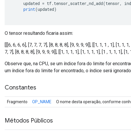
     updated 
=
 tf
.
tensor_scatter_nd_add
(
tensor
,
 in
print
(
updated
)
O tensor resultando ficaria assim:
[[[6, 6, 6, 6], [7, 7, 7, 7], [8, 8, 8, 8], [9, 9, 9, 9]], [[1, 1, 1 , 1], [1, 1, 1,
7, 7], [8, 8, 8, 8], [9, 9, 9, 9]], [[1, 1, 1, 1], [1, 1, 1, 1], [1 , 1, 1, 1], [1, 
Observe que, na CPU, se um índice fora do limite for encontra
um índice fora do limite for encontrado, o índice será ignorado
Constantes
Fragmento
OP_NAME
O nome desta operação, conforme conhe
Métodos Públicos