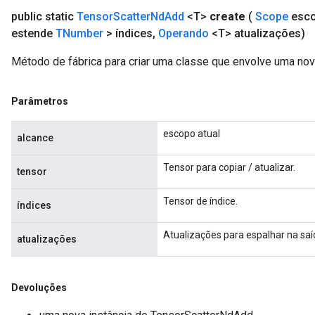
public static
Tensor
Scatter
Nd
Add
<T>
create
(
Scope
esc
estende
TNumber
> índices
,
Operando
<T> atualizações)
Método de fábrica para criar uma classe que envolve uma no
Parâmetros
escopo atual
alcance
Tensor para copiar / atualizar.
tensor
Tensor de índice.
índices
Atualizações para espalhar na saí
atualizações
Devoluções