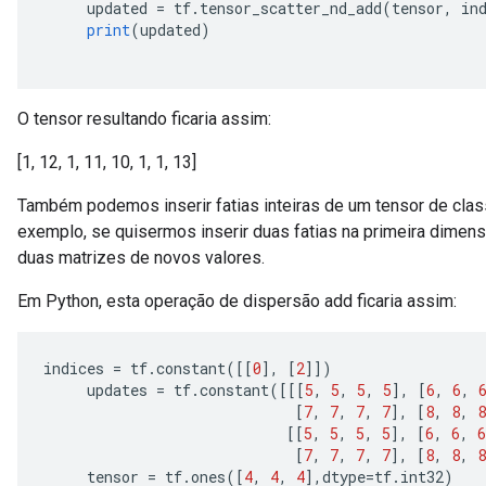
     updated 
=
 tf
.
tensor_scatter_nd_add
(
tensor
,
 in
print
(
updated
)
O tensor resultando ficaria assim:
[1, 12, 1, 11, 10, 1, 1, 13]
Também podemos inserir fatias inteiras de um tensor de clas
exemplo, se quisermos inserir duas fatias na primeira dimen
duas matrizes de novos valores.
Em Python, esta operação de dispersão add ficaria assim:
indices 
=
 tf
.
constant
([[
0
],
[
2
]])
     updates 
=
 tf
.
constant
([[[
5
,
5
,
5
,
5
],
[
6
,
6
,
[
7
,
7
,
7
,
7
],
[
8
,
8
,
8
[[
5
,
5
,
5
,
5
],
[
6
,
6
,
6
[
7
,
7
,
7
,
7
],
[
8
,
8
,
8
     tensor 
=
 tf
.
ones
([
4
,
4
,
4
],
dtype
=
tf
.
int32
)