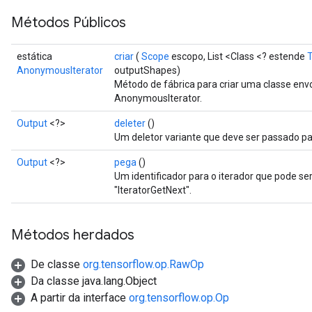
Métodos Públicos
estática
criar
(
Scope
escopo, List <Class <? estende
AnonymousIterator
outputShapes)
Método de fábrica para criar uma classe en
AnonymousIterator.
Output
<?>
deleter
()
Um deletor variante que deve ser passado par
Output
<?>
pega
()
Um identificador para o iterador que pode s
"IteratorGetNext".
Métodos herdados
De classe
org.tensorflow.op.RawOp
Da classe java.lang.Object
A partir da interface
org.tensorflow.op.Op