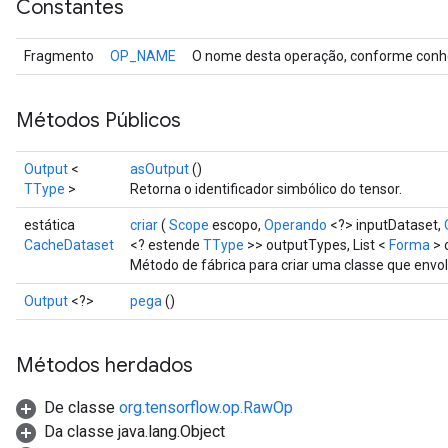
Constantes
Fragmento
OP_NAME
O nome desta operação, conforme conhe
Métodos Públicos
Output
<
asOutput
()
TType
>
Retorna o identificador simbólico do tensor.
estática
criar
(
Scope
escopo,
Operando
<?> inputDataset,
CacheDataset
<? estende
TType
>> outputTypes, List <
Forma
> 
Método de fábrica para criar uma classe que env
Output
<?>
pega
()
Métodos herdados
De classe
org.tensorflow.op.RawOp
Da classe java.lang.Object