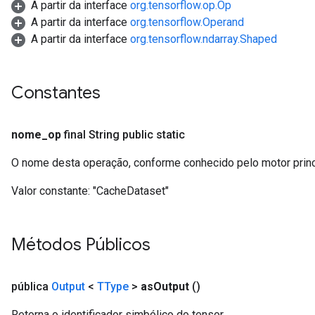
A partir da interface
org.tensorflow.op.Op
A partir da interface
org.tensorflow.Operand
A partir da interface
org.tensorflow.ndarray.Shaped
Constantes
nome
_
op
final String public static
O nome desta operação, conforme conhecido pelo motor prin
Valor constante:
"CacheDataset"
Métodos Públicos
pública
Output
<
TType
>
as
Output
()
Retorna o identificador simbólico do tensor.