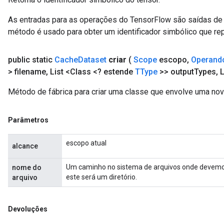
As entradas para as operações do TensorFlow são saídas de 
método é usado para obter um identificador simbólico que rep
public static
Cache
Dataset
criar
(
Scope
escopo
,
Operand
> filename
,
List <Class <? estende
TType
>> output
Types
,
L
Método de fábrica para criar uma classe que envolve uma no
Parâmetros
escopo atual
alcance
Um caminho no sistema de arquivos onde devemos
nome do
este será um diretório.
arquivo
Devoluções