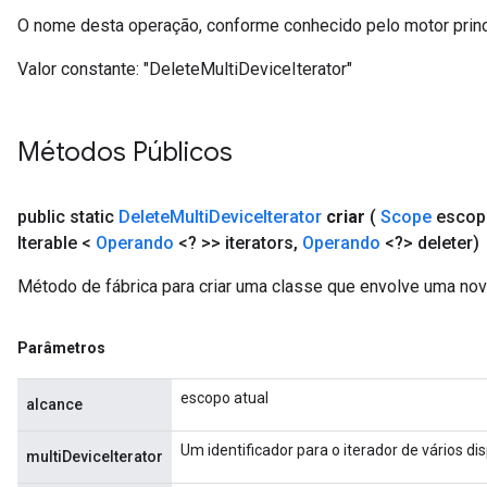
O nome desta operação, conforme conhecido pelo motor prin
Valor constante:
"DeleteMultiDeviceIterator"
Métodos Públicos
public static
Delete
Multi
Device
Iterator
criar
(
Scope
escop
Iterable <
Operando
<? >> iterators
,
Operando
<?> deleter)
Método de fábrica para criar uma classe que envolve uma nov
Parâmetros
escopo atual
alcance
Um identificador para o iterador de vários dis
multiDeviceIterator