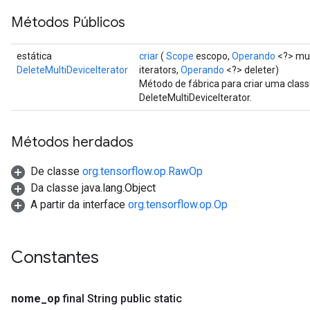
Métodos Públicos
estática
criar
(
Scope
escopo,
Operando
<?> mult
DeleteMultiDeviceIterator
iterators,
Operando
<?> deleter)
Método de fábrica para criar uma cla
DeleteMultiDeviceIterator.
Métodos herdados
De classe
org.tensorflow.op.RawOp
Da classe java.lang.Object
A partir da interface
org.tensorflow.op.Op
Constantes
nome
_
op
final String public static