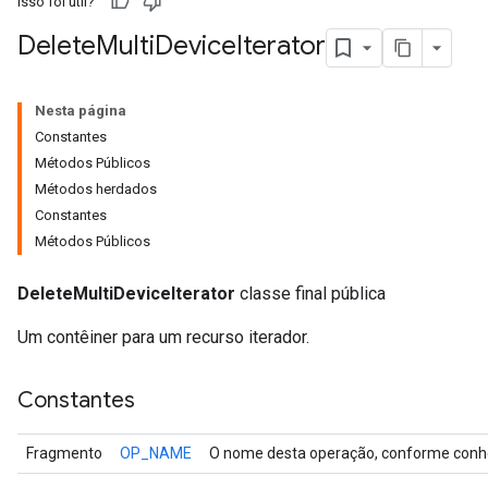
Isso foi útil?
Delete
Multi
Device
Iterator
Nesta página
Constantes
Métodos Públicos
Métodos herdados
Constantes
Métodos Públicos
DeleteMultiDeviceIterator
classe final pública
Um contêiner para um recurso iterador.
Constantes
Fragmento
OP_NAME
O nome desta operação, conforme conhe