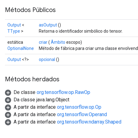
Métodos Públicos
Output
<
asOutput
()
TType
>
Retorna o identificador simbólico do tensor.
estática
criar
(
Âmbito
escopo)
OptionalNone
Método de fábrica para criar uma classe envolve
Output
<?>
opcional
()
Métodos herdados
De classe
org.tensorflow.op.RawOp
Da classe java.lang.Object
A partir da interface
org.tensorflow.op.Op
A partir da interface
org.tensorflow.Operand
A partir da interface
org.tensorflow.ndarray.Shaped