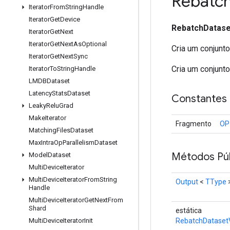
Rebatc
Iterator
From
String
Handle
Iterator
Get
Device
RebatchDatas
Iterator
Get
Next
Iterator
Get
Next
As
Optional
Cria um conjunto
Iterator
Get
Next
Sync
Cria um conjunt
Iterator
To
String
Handle
LMDBDataset
Latency
Stats
Dataset
Constantes
Leaky
Relu
Grad
Make
Iterator
Fragmento
OP
Matching
Files
Dataset
Max
Intra
Op
Parallelism
Dataset
Métodos Púb
Model
Dataset
Multi
Device
Iterator
Multi
Device
Iterator
From
String
Output
<
TType
Handle
Multi
Device
Iterator
Get
Next
From
Shard
estática
RebatchDataset
Multi
Device
Iterator
Init