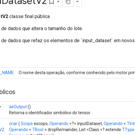
h
Dataset
V2
etV2
classe final pública
 de dados que altera o tamanho do lote.
o de dados que refaz os elementos de `input_dataset` em novos
_NAME
O nome desta operação, conforme conhecido pelo motor prin
licos
>
asOutput
()
Retorna o identificador simbólico do tensor.
criar
(
Scope
escopo,
Operando
<?> inputDataset,
Operando
<
TIn
V2
Operando
<
TBool
> dropRemainder, List <Class <? estende
TType