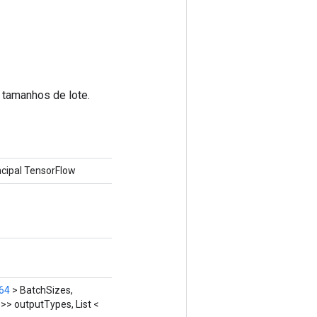
 tamanhos de lote.
cipal TensorFlow
t64
> BatchSizes,
>> outputTypes, List <