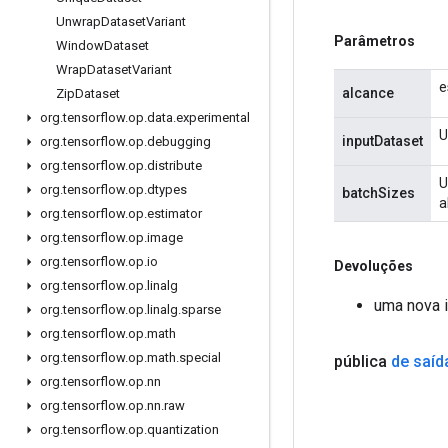
Unwrap
Dataset
Variant
Parâmetros
Window
Dataset
Wrap
Dataset
Variant
e
alcance
Zip
Dataset
org
.
tensorflow
.
op
.
data
.
experimental
U
inputDataset
org
.
tensorflow
.
op
.
debugging
org
.
tensorflow
.
op
.
distribute
U
org
.
tensorflow
.
op
.
dtypes
batchSizes
a
org
.
tensorflow
.
op
.
estimator
org
.
tensorflow
.
op
.
image
org
.
tensorflow
.
op
.
io
Devoluções
org
.
tensorflow
.
op
.
linalg
uma nova 
org
.
tensorflow
.
op
.
linalg
.
sparse
org
.
tensorflow
.
op
.
math
org
.
tensorflow
.
op
.
math
.
special
pública
de saíd
org
.
tensorflow
.
op
.
nn
org
.
tensorflow
.
op
.
nn
.
raw
org
.
tensorflow
.
op
.
quantization