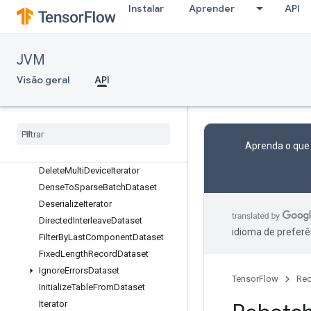
CacheDatasetV2
Instalar
Aprender
API
ChooseFastestDataset
ConcatenateDataset
DatasetCardinality
JVM
DatasetFromGraph
Visão geral
API
DatasetToGraph
Dataset
To
Single
Element
Dataset
To
Tf
Record
Delete
Iterator
Aprenda o que
Delete
Memory
Cache
Delete
Multi
Device
Iterator
Dense
To
Sparse
Batch
Dataset
Deserialize
Iterator
Directed
Interleave
Dataset
idioma de preferê
Filter
By
Last
Component
Dataset
Fixed
Length
Record
Dataset
Ignore
Errors
Dataset
TensorFlow
Rec
Initialize
Table
From
Dataset
Iterator