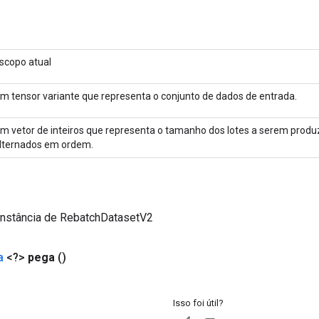
scopo atual
m tensor variante que representa o conjunto de dados de entrada.
m vetor de inteiros que representa o tamanho dos lotes a serem produz
lternados em ordem.
instância de RebatchDatasetV2
a
<?>
pega
()
Isso foi útil?