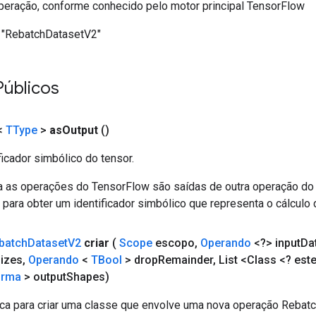
eração, conforme conhecido pelo motor principal TensorFlow
"RebatchDatasetV2"
Públicos
<
TType
>
as
Output
()
ficador simbólico do tensor.
a as operações do TensorFlow são saídas de outra operação do
ara obter um identificador simbólico que representa o cálculo 
batch
Dataset
V2
criar
(
Scope
escopo
,
Operando
<?> input
Da
izes
,
Operando
<
TBool
> drop
Remainder
,
List <Class <? es
orma
> output
Shapes)
ca para criar uma classe que envolve uma nova operação Rebat