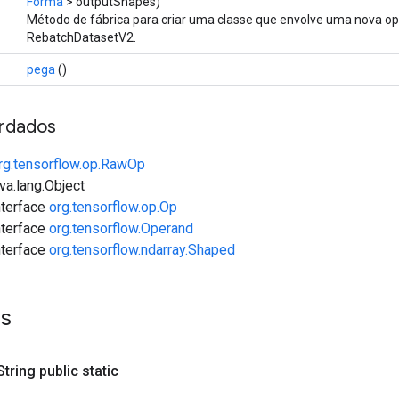
Forma
> outputShapes)
Método de fábrica para criar uma classe que envolve uma nova o
RebatchDatasetV2.
pega
()
rdados
rg.tensorflow.op.RawOp
va.lang.Object
interface
org.tensorflow.op.Op
interface
org.tensorflow.Operand
interface
org.tensorflow.ndarray.Shaped
es
 String public static