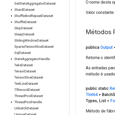
O nome desta op
Set
Stats
Aggregator
Dataset
Shard
Dataset
Valor constante:
Shuffle
And
Repeat
Dataset
Shuffle
Dataset
Skip
Dataset
Métodos 
Sleep
Dataset
Sliding
Window
Dataset
Sparse
Tensor
Slice
Dataset
pública
Output
Sql
Dataset
Retorna o identi
Stats
Aggregator
Handle
Take
Dataset
As entradas par
Tensor
Dataset
método é usado p
Tensor
Slice
Dataset
Text
Line
Dataset
public static
Re
Tf
Record
Dataset
TInt64
> Batch
S
Thread
Pool
Dataset
Types
,
List <
F
Thread
Pool
Handle
Unbatch
Dataset
Método de fábri
Unique
Dataset