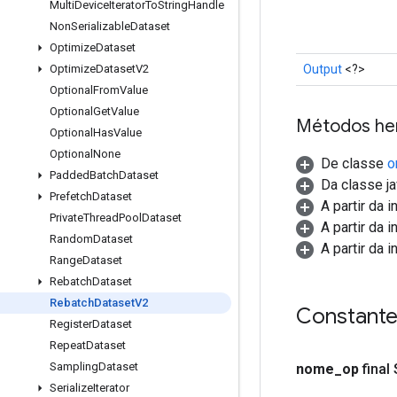
Multi
Device
Iterator
To
String
Handle
Non
Serializable
Dataset
Optimize
Dataset
Output
<?>
Optimize
Dataset
V2
Optional
From
Value
Optional
Get
Value
Métodos he
Optional
Has
Value
Optional
None
De classe
o
Padded
Batch
Dataset
Da classe ja
Prefetch
Dataset
A partir da 
Private
Thread
Pool
Dataset
A partir da 
Random
Dataset
A partir da 
Range
Dataset
Rebatch
Dataset
Rebatch
Dataset
V2
Constant
Register
Dataset
Repeat
Dataset
Sampling
Dataset
nome
_
op
final
Serialize
Iterator