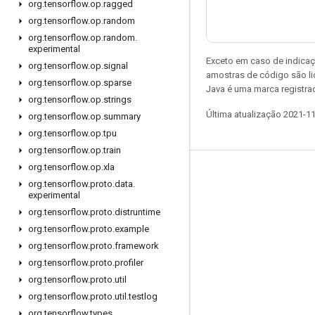
org
.
tensorflow
.
op
.
ragged
org
.
tensorflow
.
op
.
random
org
.
tensorflow
.
op
.
random
.
experimental
Exceto em caso de indicaç
org
.
tensorflow
.
op
.
signal
amostras de código são l
org
.
tensorflow
.
op
.
sparse
Java é uma marca registrad
org
.
tensorflow
.
op
.
strings
Última atualização 2021-1
org
.
tensorflow
.
op
.
summary
org
.
tensorflow
.
op
.
tpu
org
.
tensorflow
.
op
.
train
org
.
tensorflow
.
op
.
xla
Permanecer conectado
org
.
tensorflow
.
proto
.
data
.
experimental
Blog
org
.
tensorflow
.
proto
.
distruntime
Fórum
org
.
tensorflow
.
proto
.
example
GitHub
org
.
tensorflow
.
proto
.
framework
org
.
tensorflow
.
proto
.
profiler
Twitter
org
.
tensorflow
.
proto
.
util
YouTube
org
.
tensorflow
.
proto
.
util
.
testlog
org
.
tensorflow
.
types