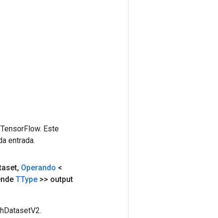
 TensorFlow. Este
da entrada.
taset
,
Operando
<
tende
TType
>> output
chDatasetV2.