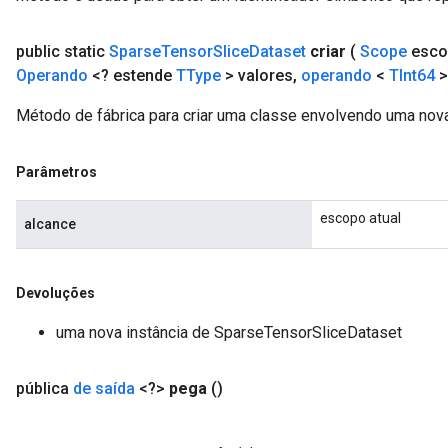
public static
Sparse
Tensor
Slice
Dataset
criar
(
Scope
esco
Operando
<? estende
TType
> valores
,
operando
<
TInt64
>
Método de fábrica para criar uma classe envolvendo uma nov
Parâmetros
escopo atual
alcance
Devoluções
uma nova instância de SparseTensorSliceDataset
pública
de saída
<?>
pega
()