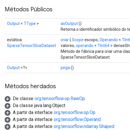
Métodos Públicos
Output
<
TType
>
asOutput
()
Retorna o identificador simbólico do t
estática
criar
(
Scope
escopo,
Operando
<
TInt
SparseTensorSliceDataset
valores,
operando
<
TInt64
> denseSh
Método de fábrica para criar uma cl
SparseTensorSliceDataset.
Output
<?>
pega
()
Métodos herdados
De classe
org.tensorflow.op.RawOp
Da classe java.lang.Object
A partir da interface
org.tensorflow.op.Op
A partir da interface
org.tensorflow.Operand
A partir da interface
org.tensorflow.ndarray.Shaped