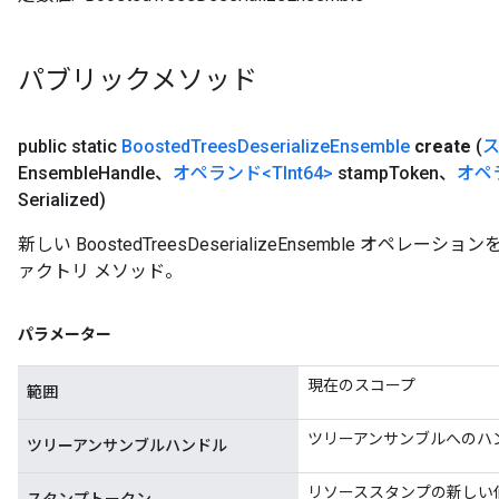
leOp
パブリックメソッド
public static
Boosted
Trees
Deserialize
Ensemble
create
(
Ensemble
Handle、
オペランド
<TInt64>
stamp
Token、
オペ
Serialized)
新しい BoostedTreesDeserializeEnsemble オ
ァクトリ メソッド。
パラメーター
現在のスコープ
範囲
Flush
ツリーアンサンブルへのハ
ツリーアンサンブルハンドル
eHandleOp
リソーススタンプの新しい