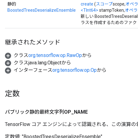
静的
create
(
スコープ
scope,
オペ
BoostedTreesDeserializeEnsemble
<TInt64>
stampToken,
オペラ
新しい BoostedTreesDes
ラスを作成するためのファク
継承されたメソッド
クラス
org.tensorflow.op.RawOp
から
クラスjava.lang.Objectから
インターフェース
org.tensorflow.op.Op
から
t
定数
パブリック静的最終文字列
OP
_
NAME
TensorFlow コア エンジンによって認識される、この演算の
定数値:
"BoostedTreesDeserializeEnsemble"
source