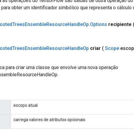
a as operações do TensorFlow são saídas de outra operação do
ara obter um identificador simbólico que representa o cálculo 
osted
Trees
Ensemble
Resource
Handle
Op
.
Options
recipiente
osted
Trees
Ensemble
Resource
Handle
Op
criar
(
Scope
escop
ca para criar uma classe que envolve uma nova operação
nsembleResourceHandleOp.
escopo atual
carrega valores de atributos opcionais