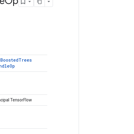
e
Op
Boosted
Trees
a
ndle
Op
cipal TensorFlow