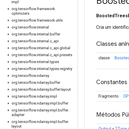
Booste
impl
org
.
tensorflow
.
framework
.
optimizers
BoostedTrees
org
.
tensorflow
.
framework
.
utils
Cria um identi
org
.
tensorflow
.
internal
org
.
tensorflow
.
internal
.
buffer
org
.
tensorflow
.
internal
.
c
_
api
Classes ani
org
.
tensorflow
.
internal
.
c
_
api
.
global
org
.
tensorflow
.
internal
.
c
_
api
.
presets
classe
Booste
org
.
tensorflow
.
internal
.
types
org
.
tensorflow
.
internal
.
types
.
registry
org
.
tensorflow
.
ndarray
Constantes
org
.
tensorflow
.
ndarray
.
buffer
org
.
tensorflow
.
ndarray
.
buffer
.
layout
Fragmento
OP
org
.
tensorflow
.
ndarray
.
impl
org
.
tensorflow
.
ndarray
.
impl
.
buffer
org
.
tensorflow
.
ndarray
.
impl
.
buffer
.
Métodos Púb
adapter
org
.
tensorflow
.
ndarray
.
impl
.
buffer
.
layout
Output
<
TType