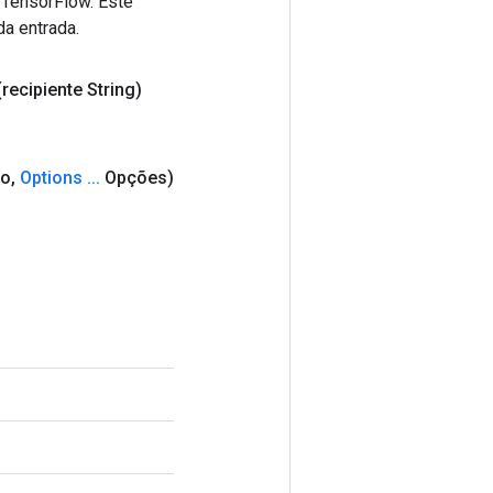
 TensorFlow. Este
da entrada.
(recipiente String)
o
,
Options
.
.
.
Opções)