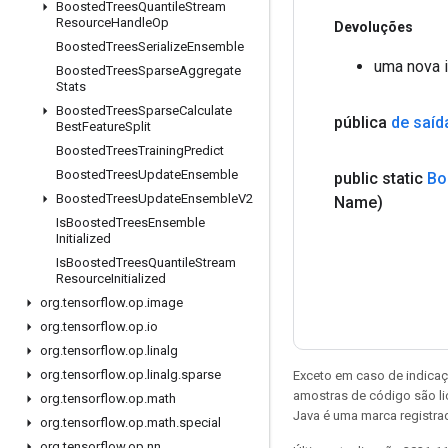
Boosted
Trees
Quantile
Stream
Resource
Handle
Op
Devoluções
Boosted
Trees
Serialize
Ensemble
uma nova 
Boosted
Trees
Sparse
Aggregate
Stats
Boosted
Trees
Sparse
Calculate
pública
de saíd
Best
Feature
Split
Boosted
Trees
Training
Predict
Boosted
Trees
Update
Ensemble
public static
Bo
Boosted
Trees
Update
Ensemble
V2
Name)
Is
Boosted
Trees
Ensemble
Initialized
Is
Boosted
Trees
Quantile
Stream
Resource
Initialized
org
.
tensorflow
.
op
.
image
org
.
tensorflow
.
op
.
io
org
.
tensorflow
.
op
.
linalg
org
.
tensorflow
.
op
.
linalg
.
sparse
Exceto em caso de indicaç
amostras de código são l
org
.
tensorflow
.
op
.
math
Java é uma marca registrad
org
.
tensorflow
.
op
.
math
.
special
org
.
tensorflow
.
op
.
nn