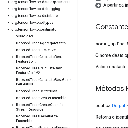
org
.
tensorflow
.
op
.
data
.
experimental
A partir da 
org
.
tensorflow
.
op
.
debugging
org
.
tensorflow
.
op
.
distribute
org
.
tensorflow
.
op
.
dtypes
Constant
org
.
tensorflow
.
op
.
estimator
Visão geral
Boosted
Trees
Aggregate
Stats
nome
_
op
final
Boosted
Trees
Bucketize
O nome desta op
Boosted
Trees
Calculate
Best
Feature
Split
Valor constante:
Boosted
Trees
Calculate
Best
Feature
Split
V2
Boosted
Trees
Calculate
Best
Gains
Per
Feature
Métodos 
Boosted
Trees
Center
Bias
Boosted
Trees
Create
Ensemble
Boosted
Trees
Create
Quantile
pública
Output
Stream
Resource
Boosted
Trees
Deserialize
Retorna o identi
Ensemble
Boosted
Trees
Ensemble
Resource