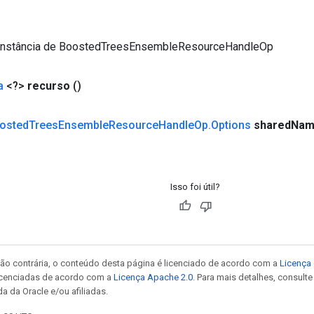
instância de BoostedTreesEnsembleResourceHandleOp
a
<?>
recurso
()
osted
Trees
Ensemble
Resource
Handle
Op
.
Options
shared
Nam
Isso foi útil?
ão contrária, o conteúdo desta página é licenciado de acordo com a
Licença 
icenciadas de acordo com a
Licença Apache 2.0
. Para mais detalhes, consult
a da Oracle e/ou afiliadas.