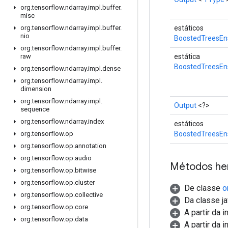
org
.
tensorflow
.
ndarray
.
impl
.
buffer
.
misc
estáticos
org
.
tensorflow
.
ndarray
.
impl
.
buffer
.
nio
BoostedTreesEn
org
.
tensorflow
.
ndarray
.
impl
.
buffer
.
estática
raw
BoostedTreesE
org
.
tensorflow
.
ndarray
.
impl
.
dense
org
.
tensorflow
.
ndarray
.
impl
.
dimension
org
.
tensorflow
.
ndarray
.
impl
.
Output
<?>
sequence
org
.
tensorflow
.
ndarray
.
index
estáticos
BoostedTreesEn
org
.
tensorflow
.
op
org
.
tensorflow
.
op
.
annotation
org
.
tensorflow
.
op
.
audio
Métodos he
org
.
tensorflow
.
op
.
bitwise
org
.
tensorflow
.
op
.
cluster
De classe
o
org
.
tensorflow
.
op
.
collective
Da classe ja
org
.
tensorflow
.
op
.
core
A partir da 
org
.
tensorflow
.
op
.
data
A partir da 