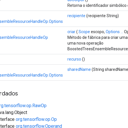
Retorna o identificador simbólico 
recipiente
(recipiente String)
sembleResourceHandleOp.Options
criar
(
Scope
escopo,
Options ...
Op
nsembleResourceHandleOp
Método de fábrica para criar uma
uma nova operação
BoostedTreesEnsembleResource
recurso
()
sharedName
(String sharedName
sembleResourceHandleOp.Options
rdados
rg.tensorflow.op.RawOp
va.lang.Object
interface
org.tensorflow.op.Op
interface
org.tensorflow.Operand