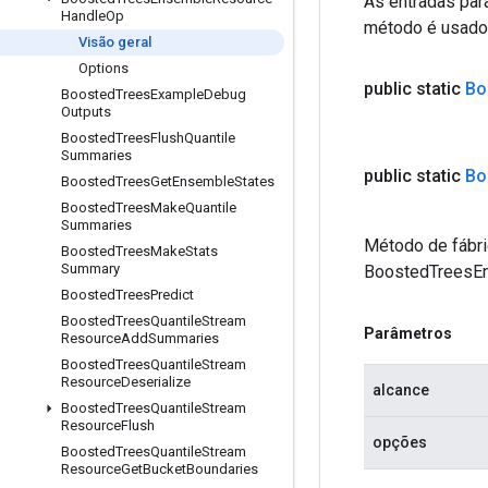
As entradas par
Handle
Op
método é usado p
Visão geral
Options
public static
Bo
Boosted
Trees
Example
Debug
Outputs
Boosted
Trees
Flush
Quantile
Summaries
public static
Bo
Boosted
Trees
Get
Ensemble
States
Boosted
Trees
Make
Quantile
Summaries
Método de fábri
Boosted
Trees
Make
Stats
Summary
BoostedTreesE
Boosted
Trees
Predict
Boosted
Trees
Quantile
Stream
Parâmetros
Resource
Add
Summaries
Boosted
Trees
Quantile
Stream
Resource
Deserialize
alcance
Boosted
Trees
Quantile
Stream
Resource
Flush
opções
Boosted
Trees
Quantile
Stream
Resource
Get
Bucket
Boundaries