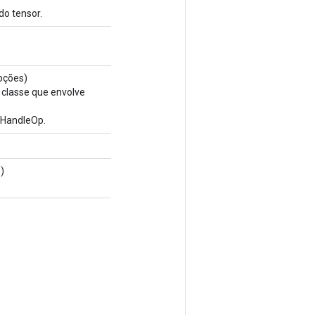
do tensor.
ções)
 classe que envolve
HandleOp.
)