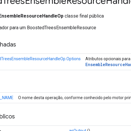
d
Trees
Ensemble
Resource
Handl
EnsembleResourceHandleOp
classe final pública
ficador para um BoostedTreesEnsembleResource
nhadas
dTreesEnsembleResourceHandleOp.Options
Atributos opcionais par
Ensemble
Resource
Ha
_NAME
O nome desta operação, conforme conhecido pelo motor prin
licos
>
asOutput
()