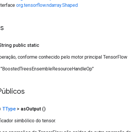
interface
org.tensorflow.ndarray.Shaped
es
 String public static
eração, conforme conhecido pelo motor principal TensorFlow
"BoostedTreesEnsembleResourceHandleOp"
Públicos
<
TType
>
as
Output
()
ficador simbólico do tensor.