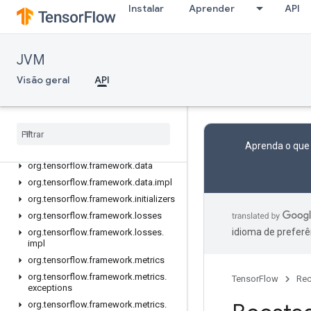
Instalar
Aprender
API
API
JVM
Visão geral
org.tensorflow
Visão geral
API
org.tensorflow.exceptions
org
.
tensorflow
.
framework
.
activations
org
.
tensorflow
.
framework
.
Aprenda o que
constraints
org
.
tensorflow
.
framework
.
data
org
.
tensorflow
.
framework
.
data
.
impl
org
.
tensorflow
.
framework
.
initializers
org
.
tensorflow
.
framework
.
losses
idioma de preferê
org
.
tensorflow
.
framework
.
losses
.
impl
org
.
tensorflow
.
framework
.
metrics
org
.
tensorflow
.
framework
.
metrics
.
TensorFlow
Rec
exceptions
org
.
tensorflow
.
framework
.
metrics
.