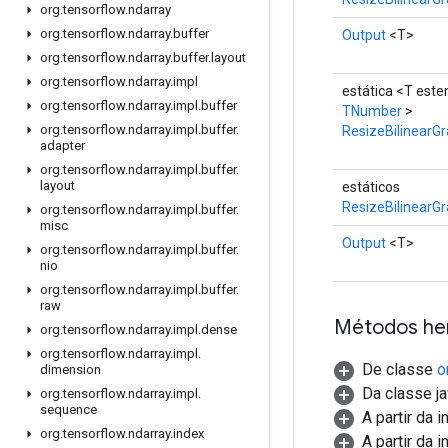
org
.
tensorflow
.
ndarray
org
.
tensorflow
.
ndarray
.
buffer
Output
<T>
org
.
tensorflow
.
ndarray
.
buffer
.
layout
org
.
tensorflow
.
ndarray
.
impl
estática <T est
org
.
tensorflow
.
ndarray
.
impl
.
buffer
TNumber
>
org
.
tensorflow
.
ndarray
.
impl
.
buffer
.
ResizeBilinearG
adapter
org
.
tensorflow
.
ndarray
.
impl
.
buffer
.
layout
estáticos
ResizeBilinearGr
org
.
tensorflow
.
ndarray
.
impl
.
buffer
.
misc
Output
<T>
org
.
tensorflow
.
ndarray
.
impl
.
buffer
.
nio
org
.
tensorflow
.
ndarray
.
impl
.
buffer
.
raw
Métodos he
org
.
tensorflow
.
ndarray
.
impl
.
dense
org
.
tensorflow
.
ndarray
.
impl
.
De classe
o
dimension
Da classe ja
org
.
tensorflow
.
ndarray
.
impl
.
sequence
A partir da 
org
.
tensorflow
.
ndarray
.
index
A partir da 