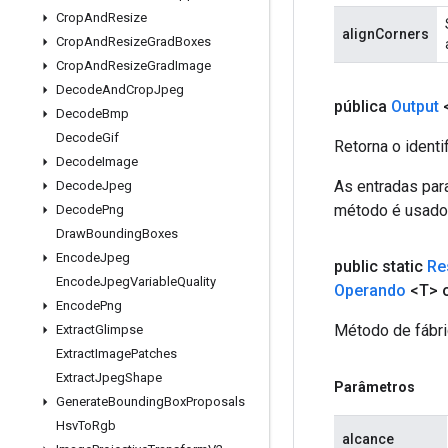
Crop
And
Resize
alignCorners
Crop
And
Resize
Grad
Boxes
Crop
And
Resize
Grad
Image
Decode
And
Crop
Jpeg
pública
Output
Decode
Bmp
Decode
Gif
Retorna o identi
Decode
Image
As entradas par
Decode
Jpeg
método é usado p
Decode
Png
Draw
Bounding
Boxes
Encode
Jpeg
public static
Re
Encode
Jpeg
Variable
Quality
Operando
<T> o
Encode
Png
Método de fábri
Extract
Glimpse
Extract
Image
Patches
Extract
Jpeg
Shape
Parâmetros
Generate
Bounding
Box
Proposals
Hsv
To
Rgb
alcance