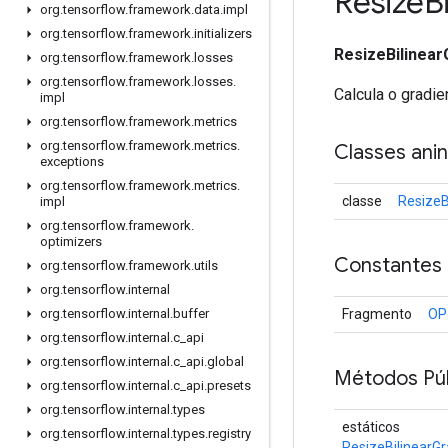
Resize
B
org
.
tensorflow
.
framework
.
data
.
impl
org
.
tensorflow
.
framework
.
initializers
ResizeBilinear
org
.
tensorflow
.
framework
.
losses
org
.
tensorflow
.
framework
.
losses
.
Calcula o gradie
impl
org
.
tensorflow
.
framework
.
metrics
org
.
tensorflow
.
framework
.
metrics
.
Classes ani
exceptions
org
.
tensorflow
.
framework
.
metrics
.
classe
ResizeB
impl
org
.
tensorflow
.
framework
.
optimizers
Constantes
org
.
tensorflow
.
framework
.
utils
org
.
tensorflow
.
internal
Fragmento
OP
org
.
tensorflow
.
internal
.
buffer
org
.
tensorflow
.
internal
.
c
_
api
org
.
tensorflow
.
internal
.
c
_
api
.
global
Métodos Púb
org
.
tensorflow
.
internal
.
c
_
api
.
presets
org
.
tensorflow
.
internal
.
types
estáticos
org
.
tensorflow
.
internal
.
types
.
registry
ResizeBilinearGr