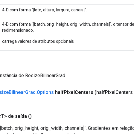
4-D com forma `[lote, altura, largura, canais]`.
4-D com forma `[batch, orig_height, orig_width, channels]`, o tensor 
redimensionado.
carrega valores de atributos opcionais
nstância de ResizeBilinearGrad
size
Bilinear
Grad
.
Options
half
Pixel
Centers
(half
Pixel
Centers
<T>
de saída
()
batch, orig_height, orig_width, channels]`. Gradientes em relaç