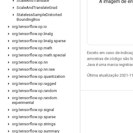
Scale
And
Translate
A imagem de entr
Scale
And
Translate
Grad
Stateless
Sample
Distorted
Bounding
Box
org
.
tensorflow
.
op
.
io
org
.
tensorflow
.
op
.
linalg
org
.
tensorflow
.
op
.
linalg
.
sparse
org
.
tensorflow
.
op
.
math
Exceto em caso de indicaç
org
.
tensorflow
.
op
.
math
.
special
amostras de código são l
org
.
tensorflow
.
op
.
nn
Java é uma marca registrad
org
.
tensorflow
.
op
.
nn
.
raw
Última atualização 2021-1
org
.
tensorflow
.
op
.
quantization
org
.
tensorflow
.
op
.
ragged
org
.
tensorflow
.
op
.
random
org
.
tensorflow
.
op
.
random
.
Permanecer conectado
experimental
org
.
tensorflow
.
op
.
signal
Blog
org
.
tensorflow
.
op
.
sparse
Fórum
org
.
tensorflow
.
op
.
strings
GitHub
org
.
tensorflow
.
op
.
summary