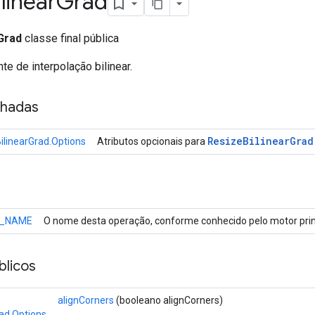
ilinear
Grad
Grad
classe final pública
nte de interpolação bilinear.
nhadas
Resize
Bilinear
Grad
ilinearGrad.Options
Atributos opcionais para
_NAME
O nome desta operação, conforme conhecido pelo motor prin
licos
alignCorners
(booleano alignCorners)
ad.Options