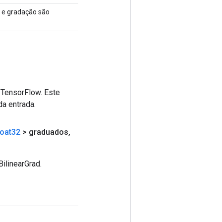
a e gradação são
 TensorFlow. Este
da entrada.
loat32
> graduados
,
ilinearGrad.