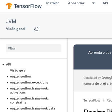
Instalar
Aprender
API
JVM
Visão geral
API
Aprenda o que
API
Visão geral
org
.
tensorflow
org
.
tensorflow
.
exceptions
idioma de preferê
org
.
tensorflow
.
framework
.
activations
org
.
tensorflow
.
framework
.
TensorFlow
Rec
constraints
org
.
tensorflow
.
framework
.
data