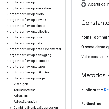
org
.
tensorflow
.
op
A partir da 
org
.
tensorflow
.
op
.
annotation
org
.
tensorflow
.
op
.
audio
org
.
tensorflow
.
op
.
bitwise
Constant
org
.
tensorflow
.
op
.
cluster
org
.
tensorflow
.
op
.
collective
nome
_
op
final
org
.
tensorflow
.
op
.
core
org
.
tensorflow
.
op
.
data
O nome desta op
org
.
tensorflow
.
op
.
data
.
experimental
org
.
tensorflow
.
op
.
debugging
Valor constante:
org
.
tensorflow
.
op
.
distribute
org
.
tensorflow
.
op
.
dtypes
org
.
tensorflow
.
op
.
estimator
Métodos 
org
.
tensorflow
.
op
.
image
Visão geral
public static
Re
Adjust
Contrast
Adjust
Hue
Adjust
Saturation
Parâmetros
Combined
Non
Max
Suppression