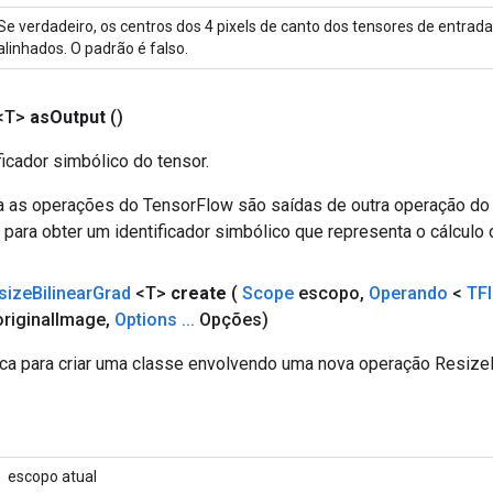
Se verdadeiro, os centros dos 4 pixels de canto dos tensores de entrad
alinhados. O padrão é falso.
<T>
as
Output
()
ficador simbólico do tensor.
a as operações do TensorFlow são saídas de outra operação do
ara obter um identificador simbólico que representa o cálculo 
size
Bilinear
Grad
<T>
create
(
Scope
escopo
,
Operando
<
TF
riginal
Image
,
Options
.
.
.
Opções)
ca para criar uma classe envolvendo uma nova operação ResizeB
escopo atual