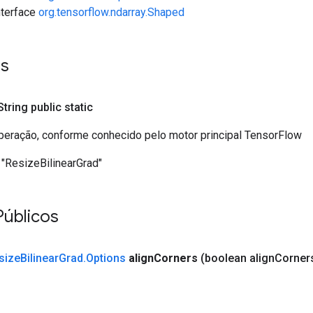
interface
org.tensorflow.ndarray.Shaped
es
 String public static
eração, conforme conhecido pelo motor principal TensorFlow
"ResizeBilinearGrad"
Públicos
size
Bilinear
Grad
.
Options
align
Corners
(boolean align
Corner