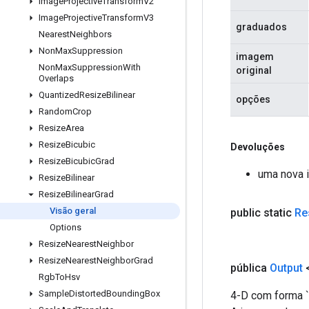
Image
Projective
Transform
V2
Image
Projective
Transform
V3
graduados
Nearest
Neighbors
Non
Max
Suppression
imagem
Non
Max
Suppression
With
original
Overlaps
Quantized
Resize
Bilinear
opções
Random
Crop
Resize
Area
Resize
Bicubic
Devoluções
Resize
Bicubic
Grad
uma nova i
Resize
Bilinear
Resize
Bilinear
Grad
Visão geral
public static
Re
Options
Resize
Nearest
Neighbor
Resize
Nearest
Neighbor
Grad
pública
Output
Rgb
To
Hsv
Sample
Distorted
Bounding
Box
4-D com forma `[