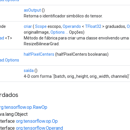
asOutput
()
Retorna o identificador simbólico do tensor.
ende
criar
(
Scope
escopo,
Operando
<
TFloat32
> graduados,
O
originalImage,
Options ...
Opções)
rad
<T>
Método de fábrica para criar uma classe envolvendo uma
ResizeBilinearGrad.
halfPixelCenters
(halfPixelCenters booleanas)
ad.Options
saída
()
4-D com forma `[batch, orig_height, orig_width, channels]`
rdados
rg.tensorflow.op.RawOp
va.lang.Object
interface
org.tensorflow.op.Op
interface
org.tensorflow.Operand