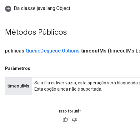
Da classe java.lang.Object
Métodos Públicos
públicas
Queue
Dequeue
.
Options
timeout
Ms
(timeout
Ms L
Parâmetros
Se a fila estiver vazia, esta operação será bloqueada
timeoutMs
Esta opção ainda não é suportada.
Isso foi útil?