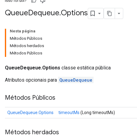
Isso foi útil?
Queue
Dequeue
.
Options
Nesta página
Métodos Públicos
Métodos herdados
Métodos Públicos
QueueDequeue.Options
classe estática pública
Atributos opcionais para
QueueDequeue
Métodos Públicos
QueueDequeue.Options
timeoutMs
(Long timeoutMs)
Métodos herdados