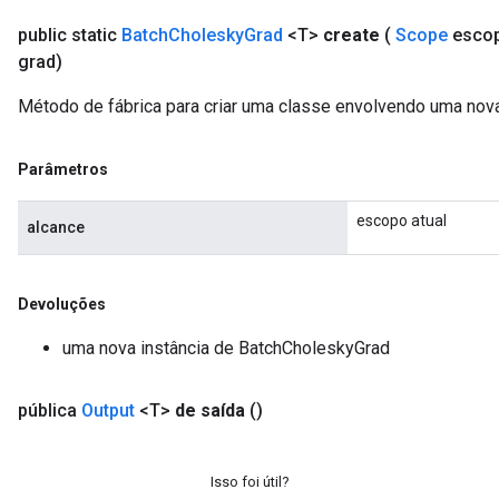
public static
Batch
Cholesky
Grad
<T>
create
(
Scope
esco
grad)
Método de fábrica para criar uma classe envolvendo uma nov
Parâmetros
escopo atual
alcance
Devoluções
Requantize
uma nova instância de BatchCholeskyGrad
pública
Output
<T>
de saída
()
Isso foi útil?