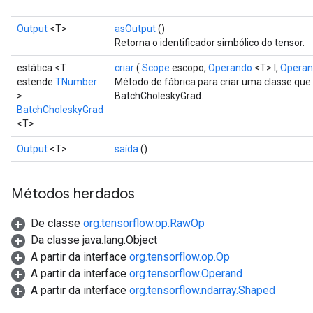
Output
<T>
asOutput
()
Retorna o identificador simbólico do tensor.
estática <T
criar
(
Scope
escopo,
Operando
<T> l,
Opera
estende
TNumber
Método de fábrica para criar uma classe qu
>
BatchCholeskyGrad.
BatchCholeskyGrad
<T>
Output
<T>
saída
()
Métodos herdados
De classe
org.tensorflow.op.RawOp
Da classe java.lang.Object
A partir da interface
org.tensorflow.op.Op
A partir da interface
org.tensorflow.Operand
A partir da interface
org.tensorflow.ndarray.Shaped