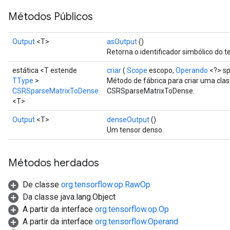
Métodos Públicos
Output
<T>
asOutput
()
Retorna o identificador simbólico do t
estática <T estende
criar
(
Scope
escopo,
Operando
<?> sp
TType
>
Método de fábrica para criar uma cl
CSRSparseMatrixToDense
CSRSparseMatrixToDense.
<T>
Output
<T>
denseOutput
()
Um tensor denso.
Métodos herdados
De classe
org.tensorflow.op.RawOp
Da classe java.lang.Object
A partir da interface
org.tensorflow.op.Op
A partir da interface
org.tensorflow.Operand