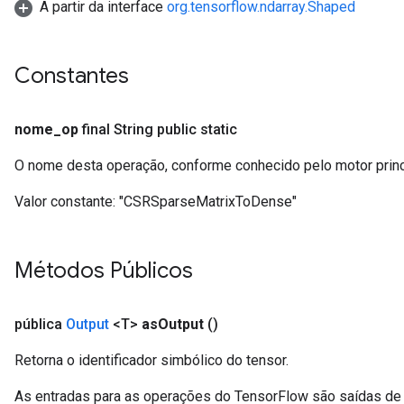
A partir da interface
org.tensorflow.ndarray.Shaped
Constantes
nome
_
op
final String public static
O nome desta operação, conforme conhecido pelo motor prin
Valor constante:
"CSRSparseMatrixToDense"
Métodos Públicos
pública
Output
<T>
as
Output
()
Retorna o identificador simbólico do tensor.
As entradas para as operações do TensorFlow são saídas de 