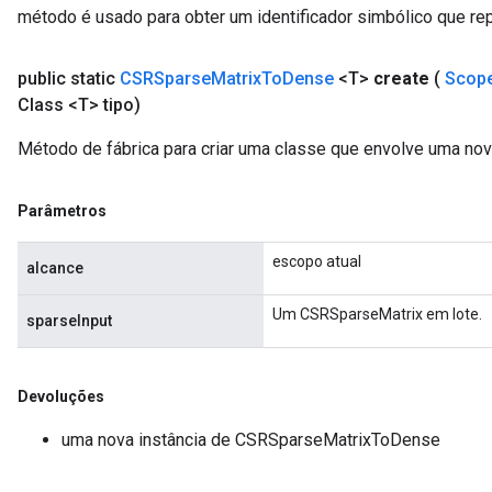
método é usado para obter um identificador simbólico que rep
public static
CSRSparse
Matrix
To
Dense
<T>
create
(
Scop
Class <T> tipo)
Método de fábrica para criar uma classe que envolve uma n
Parâmetros
escopo atual
alcance
Um CSRSparseMatrix em lote.
sparseInput
Devoluções
uma nova instância de CSRSparseMatrixToDense