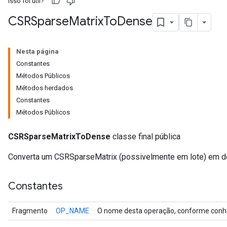
Isso foi útil?
CSRSparse
Matrix
To
Dense
Nesta página
Constantes
Métodos Públicos
Métodos herdados
Constantes
Métodos Públicos
CSRSparseMatrixToDense
classe final pública
r
Converta um CSRSparseMatrix (possivelmente em lote) em d
Constantes
Fragmento
OP_NAME
O nome desta operação, conforme conhe