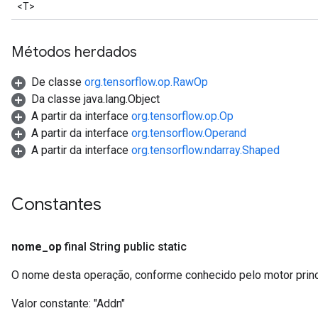
<T>
Métodos herdados
De classe
org.tensorflow.op.RawOp
Da classe java.lang.Object
A partir da interface
org.tensorflow.op.Op
A partir da interface
org.tensorflow.Operand
A partir da interface
org.tensorflow.ndarray.Shaped
Constantes
nome
_
op
final String public static
O nome desta operação, conforme conhecido pelo motor prin
Valor constante:
"Addn"