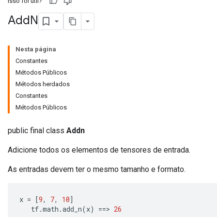
Isso foi útil?
Add
N
Nesta página
Constantes
Métodos Públicos
Métodos herdados
Constantes
Métodos Públicos
public final class
Addn
Adicione todos os elementos de tensores de entrada.
As entradas devem ter o mesmo tamanho e formato.
x 
=
[
9
,
7
,
10
]
   tf
.
math
.
add_n
(
x
)
==>
26