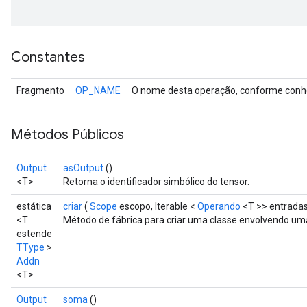
Constantes
Fragmento
OP_NAME
O nome desta operação, conforme conhe
Métodos Públicos
Output
asOutput
()
<T>
Retorna o identificador simbólico do tensor.
estática
criar
(
Scope
escopo, Iterable <
Operando
<T >> entrada
<T
Método de fábrica para criar uma classe envolvendo u
estende
TType
>
Addn
<T>
Output
soma
()