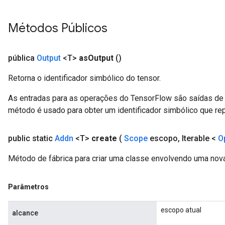
Métodos Públicos
pública
Output
<T>
as
Output
()
Retorna o identificador simbólico do tensor.
As entradas para as operações do TensorFlow são saídas de 
método é usado para obter um identificador simbólico que rep
public static
Addn
<T>
create
(
Scope
escopo
,
Iterable <
O
Método de fábrica para criar uma classe envolvendo uma nov
Parâmetros
escopo atual
alcance