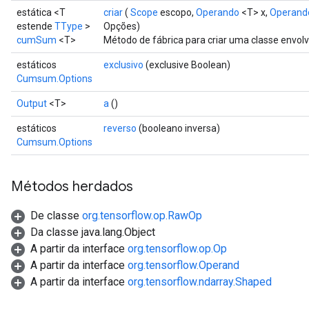
estática <T
criar
(
Scope
escopo,
Operando
<T> x,
Operand
estende
TType
>
Opções)
cumSum
<T>
Método de fábrica para criar uma classe env
estáticos
exclusivo
(exclusive Boolean)
Cumsum.Options
Output
<T>
a
()
estáticos
reverso
(booleano inversa)
Cumsum.Options
Métodos herdados
De classe
org.tensorflow.op.RawOp
Da classe java.lang.Object
A partir da interface
org.tensorflow.op.Op
A partir da interface
org.tensorflow.Operand
A partir da interface
org.tensorflow.ndarray.Shaped