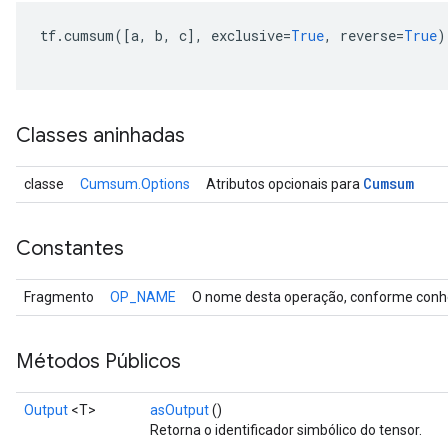
tf
.
cumsum
([
a
,
 b
,
 c
],
 exclusive
=
True
,
 reverse
=
True
)
Classes aninhadas
Cumsum
classe
Cumsum.Options
Atributos opcionais para
Constantes
Fragmento
OP_NAME
O nome desta operação, conforme conhe
Métodos Públicos
Output
<T>
asOutput
()
Retorna o identificador simbólico do tensor.