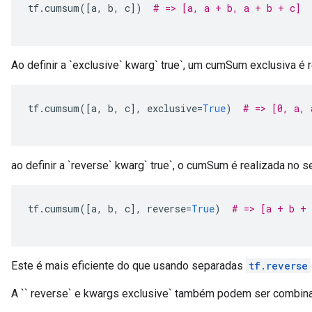
tf
.
cumsum
([
a
,
 b
,
 c
])
# => [a, a + b, a + b + c]
Ao definir a `exclusive` kwarg` true`, um cumSum exclusiva é 
tf
.
cumsum
([
a
,
 b
,
 c
],
 exclusive
=
True
)
# => [0, a, 
ao definir a `reverse` kwarg` true`, o cumSum é realizada no s
tf
.
cumsum
([
a
,
 b
,
 c
],
 reverse
=
True
)
# => [a + b + 
Este é mais eficiente do que usando separadas
tf.reverse
A `` reverse` e kwargs exclusive` também podem ser combin