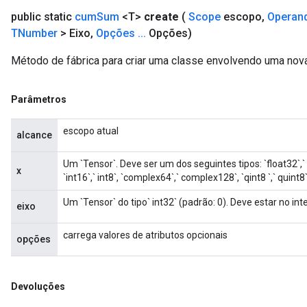
public static
cum
Sum
<T>
create
(
Scope
escopo
,
Operan
TNumber
> Eixo
,
Opções
.
.
.
Opções)
Método de fábrica para criar uma classe envolvendo uma no
Parâmetros
escopo atual
alcance
Um `Tensor`. Deve ser um dos seguintes tipos: `float32`,` flo
x
`int16`,` int8`, `complex64`,` complex128`, `qint8 `,` quint8
Um `Tensor` do tipo` int32` (padrão: 0). Deve estar no interv
eixo
carrega valores de atributos opcionais
opções
Devoluções