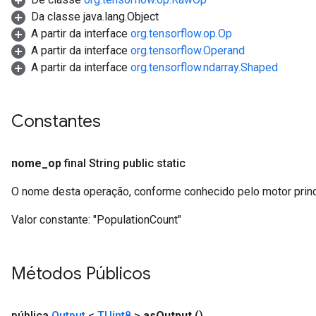
Da classe java.lang.Object
A partir da interface
org.tensorflow.op.Op
A partir da interface
org.tensorflow.Operand
A partir da interface
org.tensorflow.ndarray.Shaped
Constantes
nome
_
op
final String public static
O nome desta operação, conforme conhecido pelo motor prin
Valor constante:
"PopulationCount"
Métodos Públicos
pública
Output
<
TUint8
>
as
Output
()