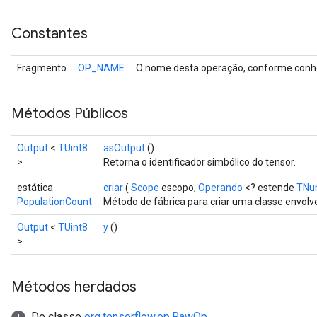
Constantes
Fragmento
OP_NAME
O nome desta operação, conforme conhe
Métodos Públicos
Output
<
TUint8
asOutput
()
>
Retorna o identificador simbólico do tensor.
estática
criar
(
Scope
escopo,
Operando
<? estende
TNu
PopulationCount
Método de fábrica para criar uma classe envo
Output
<
TUint8
y
()
>
Métodos herdados
De classe
org.tensorflow.op.RawOp