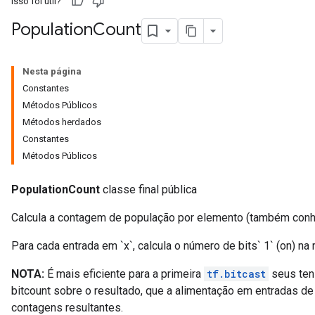
Isso foi útil?
Population
Count
Nesta página
Constantes
Métodos Públicos
Métodos herdados
Constantes
Métodos Públicos
PopulationCount
classe final pública
Calcula a contagem de população por elemento (também conhe
Para cada entrada em `x`, calcula o número de bits` 1` (on) na
NOTA:
É mais eficiente para a primeira
tf.bitcast
seus tens
bitcount sobre o resultado, que a alimentação em entradas de 
contagens resultantes.