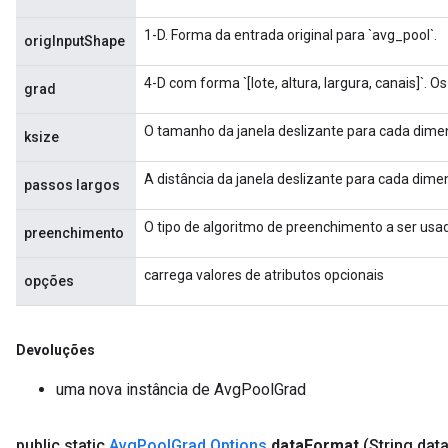
1-D. Forma da entrada original para `avg_pool`.
origInputShape
4-D com forma `[lote, altura, largura, canais]`. 
grad
O tamanho da janela deslizante para cada dime
ksize
ize
A distância da janela deslizante para cada dime
passos largos
O tipo de algoritmo de preenchimento a ser usa
preenchimento
Requantize
carrega valores de atributos opcionais
opções
ize
AndReluAndRequantize
u
Devoluções
uAndRequantize
uma nova instância de AvgPoolGrad
public static
Avg
Pool
Grad
.
Options
data
Format
(String dat