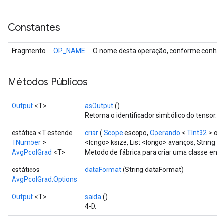
Constantes
Fragmento
OP_NAME
O nome desta operação, conforme conhe
Métodos Públicos
Output
<T>
asOutput
()
Retorna o identificador simbólico do tensor.
estática <T estende
criar
(
Scope
escopo,
Operando
<
TInt32
> o
TNumber
>
<longo> ksize, List <longo> avanços, Strin
AvgPoolGrad
<T>
Método de fábrica para criar uma classe 
estáticos
dataFormat
(String dataFormat)
AvgPoolGrad.Options
Output
<T>
saída
()
4-D.
r