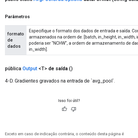
AndRelu
AndReluAndRequantize
Parâmetros
Especifique o formato dos dados de entrada e saída. C
formato
armazenados na ordem de: [batch, in_height, in_width, 
de
poderia ser "NCHW", a ordem de armazenamento de dados 
dados
in_width].
pública
Output
<T>
de saída
()
4-D. Gradientes gravados na entrada de `avg_pool`.
Isso foi útil?
Exceto em caso de indicação contrária, o conteúdo desta página é