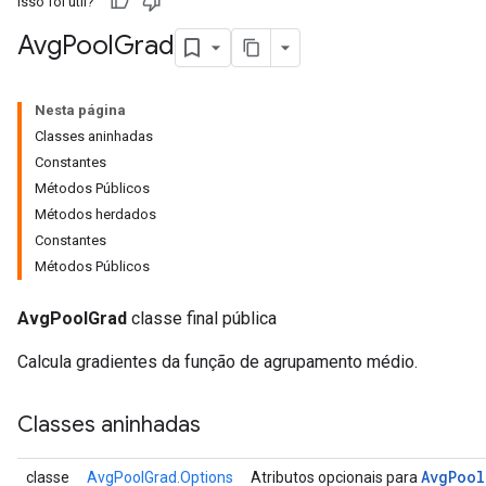
Isso foi útil?
Avg
Pool
Grad
Nesta página
Classes aninhadas
Constantes
Métodos Públicos
Métodos herdados
Constantes
Métodos Públicos
AvgPoolGrad
classe final pública
Calcula gradientes da função de agrupamento médio.
Classes aninhadas
Avg
Pool
classe
AvgPoolGrad.Options
Atributos opcionais para