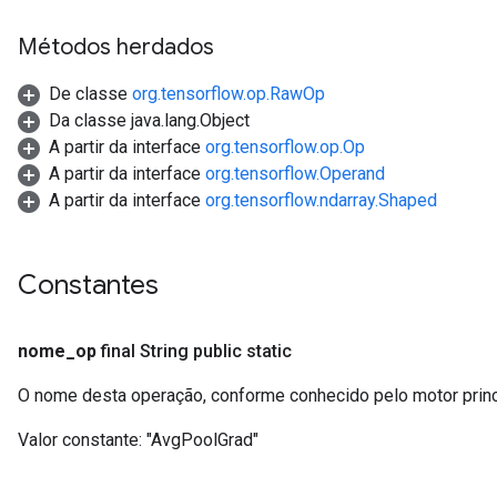
t
Métodos herdados
De classe
org.tensorflow.op.RawOp
Da classe java.lang.Object
A partir da interface
org.tensorflow.op.Op
A partir da interface
org.tensorflow.Operand
A partir da interface
org.tensorflow.ndarray.Shaped
Constantes
nome
_
op
final String public static
O nome desta operação, conforme conhecido pelo motor prin
Valor constante:
"AvgPoolGrad"