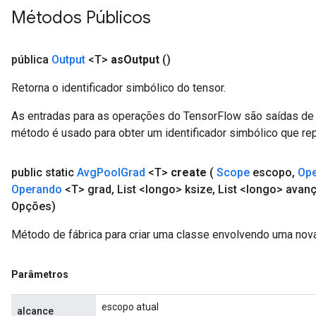
Métodos Públicos
pública
Output
<T>
as
Output
()
Retorna o identificador simbólico do tensor.
As entradas para as operações do TensorFlow são saídas de 
método é usado para obter um identificador simbólico que rep
public static
Avg
Pool
Grad
<T>
create
(
Scope
escopo
,
Op
Operando
<T> grad
,
List <longo> ksize
,
List <longo> avan
Opções)
Método de fábrica para criar uma classe envolvendo uma no
Parâmetros
escopo atual
alcance