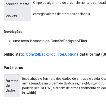
O tipo de algoritmo de preenchimento a ser usad
preenchimento
carrega valores de atributos opcionais
opções
Devoluções
uma nova instância de Conv2dBackpropFilter
public static
Conv2d
Backprop
Filter
.
Options
data
Format
(S
Parâmetros
Especifique o formato dos dados de entrada e saída. C
formato
armazenados na ordem de: [batch, in_height, in_width, 
de
poderia ser "NCHW", a ordem de armazenamento de dados 
dados
in_width].