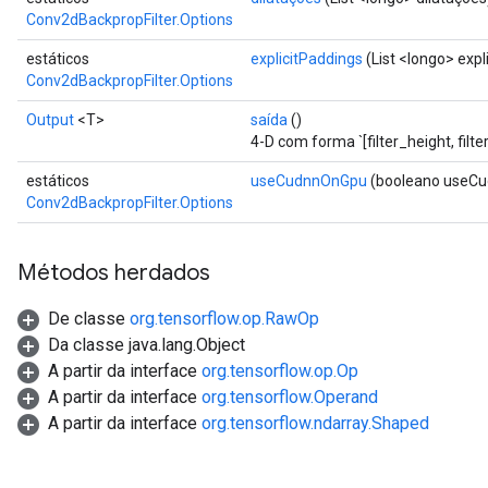
Conv2dBackpropFilter.Options
estáticos
explicitPaddings
(List <longo> expl
Conv2dBackpropFilter.Options
Output
<T>
saída
()
4-D com forma `[filter_height, filt
estáticos
useCudnnOnGpu
(booleano useC
Conv2dBackpropFilter.Options
Métodos herdados
De classe
org.tensorflow.op.RawOp
Da classe java.lang.Object
A partir da interface
org.tensorflow.op.Op
A partir da interface
org.tensorflow.Operand
A partir da interface
org.tensorflow.ndarray.Shaped