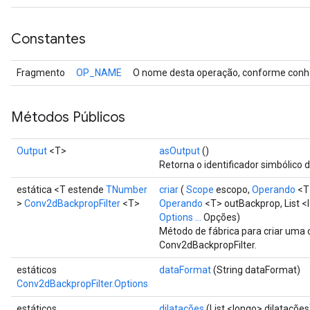
Constantes
Fragmento
OP_NAME
O nome desta operação, conforme conhe
Métodos Públicos
Output
<T>
asOutput
()
Retorna o identificador simbólico d
estática <T estende
TNumber
criar
(
Scope
escopo,
Operando
<T
>
Conv2dBackpropFilter
<T>
Operando
<T> outBackprop, List <
Options ...
Opções)
Método de fábrica para criar uma
Conv2dBackpropFilter.
estáticos
dataFormat
(String dataFormat)
Conv2dBackpropFilter.Options
estáticos
dilatações
(List <longo> dilatações