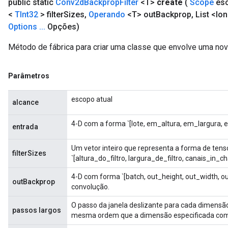
public static
Conv2d
Backprop
Filter
<T>
create
(
Scope
es
<
TInt32
> filter
Sizes
,
Operando
<T> out
Backprop
,
List <lo
Options
.
.
.
Opções)
Método de fábrica para criar uma classe que envolve uma no
Parâmetros
escopo atual
alcance
4-D com a forma `[lote, em_altura, em_largura, 
entrada
Um vetor inteiro que representa a forma de tensor 
filterSizes
`[altura_do_filtro, largura_de_filtro, canais_in_c
4-D com forma `[batch, out_height, out_width, ou
outBackprop
convolução.
O passo da janela deslizante para cada dimensã
passos largos
mesma ordem que a dimensão especificada com