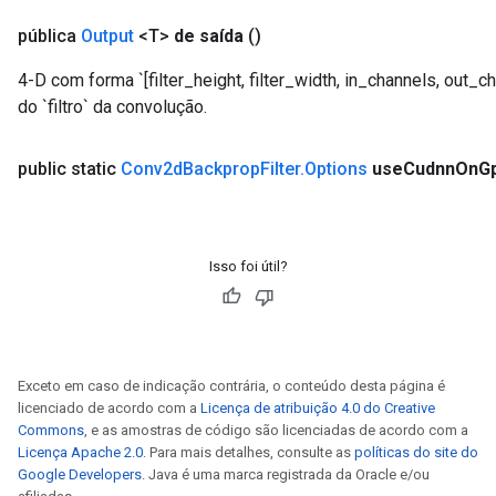
pública
Output
<T>
de saída
()
4-D com forma `[filter_height, filter_width, in_channels, out_c
do `filtro` da convolução.
public static
Conv2d
Backprop
Filter
.
Options
use
Cudnn
On
G
Isso foi útil?
Exceto em caso de indicação contrária, o conteúdo desta página é
licenciado de acordo com a
Licença de atribuição 4.0 do Creative
Commons
, e as amostras de código são licenciadas de acordo com a
Licença Apache 2.0
. Para mais detalhes, consulte as
políticas do site do
Google Developers
. Java é uma marca registrada da Oracle e/ou