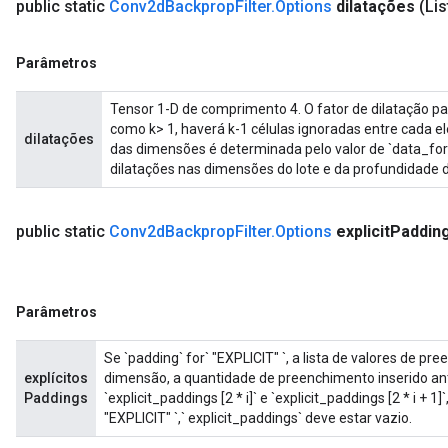
public static
Conv2d
Backprop
Filter
.
Options
dilatações
(Li
ize
Parâmetros
Tensor 1-D de comprimento 4. O fator de dilatação pa
como k> 1, haverá k-1 células ignoradas entre cada 
dilatações
das dimensões é determinada pelo valor de `data_for
dilatações nas dimensões do lote e da profundidade 
Requantize
ize
public static
Conv2d
Backprop
Filter
.
Options
explicit
Paddin
AndReluAndRequantize
u
uAndRequantize
Parâmetros
Se `padding` for` "EXPLICIT" `, a lista de valores de pr
AndRelu
explícitos
dimensão, a quantidade de preenchimento inserido an
Paddings
`explicit_paddings [2 * i]` e `explicit_paddings [2 * i + 
AndReluAndRequantize
"EXPLICIT" `,` explicit_paddings` deve estar vazio.