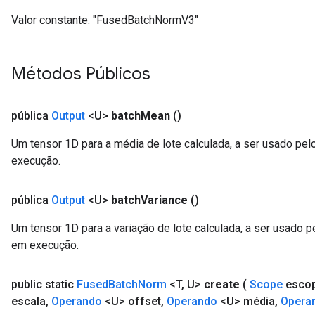
Valor constante:
"FusedBatchNormV3"
Métodos Públicos
pública
Output
<U>
batch
Mean
()
Um tensor 1D para a média de lote calculada, a ser usado pel
execução.
pública
Output
<U>
batch
Variance
()
Um tensor 1D para a variação de lote calculada, a ser usado p
em execução.
public static
Fused
Batch
Norm
<T
,
U>
create
(
Scope
esco
escala
,
Operando
<U> offset
,
Operando
<U> média
,
Opera