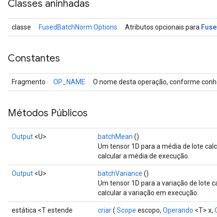
Classes aninhadas
Fus
classe
FusedBatchNorm.Options
Atributos opcionais para
Constantes
Fragmento
OP_NAME
O nome desta operação, conforme conhe
Métodos Públicos
Output
<U>
batchMean
()
Um tensor 1D para a média de lote calc
calcular a média de execução.
Output
<U>
batchVariance
()
Um tensor 1D para a variação de lote c
calcular a variação em execução.
estática <T estende
criar
(
Scope
escopo,
Operando
<T> x,