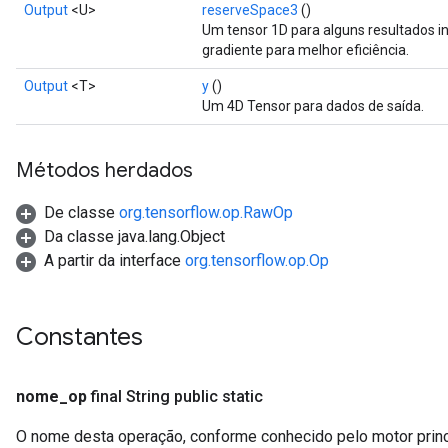
Output
<U>
reserveSpace3
()
Um tensor 1D para alguns resultados int
gradiente para melhor eficiência.
Output
<T>
y
()
Um 4D Tensor para dados de saída.
Métodos herdados
De classe
org.tensorflow.op.RawOp
Da classe java.lang.Object
A partir da interface
org.tensorflow.op.Op
Constantes
nome
_
op
final String public static
r
O nome desta operação, conforme conhecido pelo motor prin
t