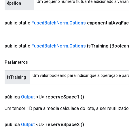
Um pequeno número flutuante adicionado à variânc
épsilon
AndRelu
AndReluAndRequantize
public static
Fused
Batch
Norm
.
Options
exponential
Avg
Fac
public static
Fused
Batch
Norm
.
Options
is
Training
(Boolean
Parâmetros
Um valor booleano para indicar que a operação é par
isTraining
pública
Output
<U>
reserve
Space1
()
Um tensor 1D para a média calculada do lote, a ser reutilizado
pública
Output
<U>
reserve
Space2
()