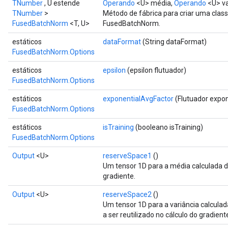
TNumber
, U estende
Operando
<U> média,
Operando
<U> va
TNumber
>
Método de fábrica para criar uma cla
FusedBatchNorm
<T, U>
FusedBatchNorm.
estáticos
dataFormat
(String dataFormat)
FusedBatchNorm.Options
estáticos
epsilon
(epsilon flutuador)
FusedBatchNorm.Options
estáticos
exponentialAvgFactor
(Flutuador expo
FusedBatchNorm.Options
estáticos
isTraining
(booleano isTraining)
FusedBatchNorm.Options
Output
<U>
reserveSpace1
()
Um tensor 1D para a média calculada do 
gradiente.
Output
<U>
reserveSpace2
()
Um tensor 1D para a variância calculada
a ser reutilizado no cálculo do gradient