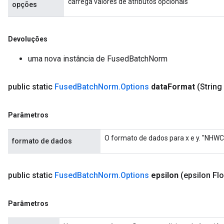
carrega valores de atributos opcionais
opções
Devoluções
uma nova instância de FusedBatchNorm
ize
public static
Fused
Batch
Norm
.
Options
data
Format
(String
Parâmetros
O formato de dados para x e y. "NHWC
formato de dados
Requantize
ize
AndReluAndRequantize
public static
Fused
Batch
Norm
.
Options
epsilon
(epsilon Flo
u
uAndRequantize
Parâmetros