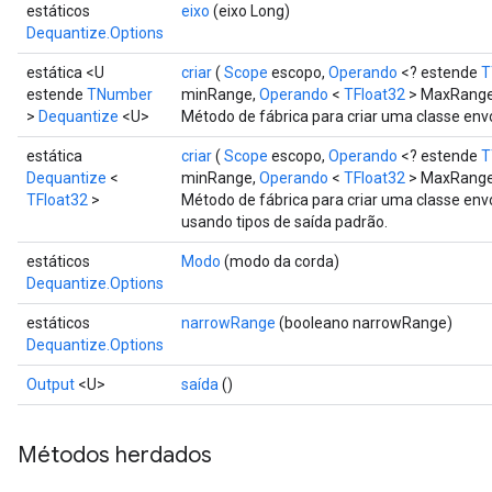
estáticos
eixo
(eixo Long)
Dequantize.Options
estática <U
criar
(
Scope
escopo,
Operando
<? estende
T
estende
TNumber
minRange,
Operando
<
TFloat32
> MaxRange,
>
Dequantize
<U>
Método de fábrica para criar uma classe en
estática
criar
(
Scope
escopo,
Operando
<? estende
T
Dequantize
<
minRange,
Operando
<
TFloat32
> MaxRang
TFloat32
>
Método de fábrica para criar uma classe e
usando tipos de saída padrão.
estáticos
Modo
(modo da corda)
Dequantize.Options
estáticos
narrowRange
(booleano narrowRange)
Dequantize.Options
Output
<U>
saída
()
Métodos herdados