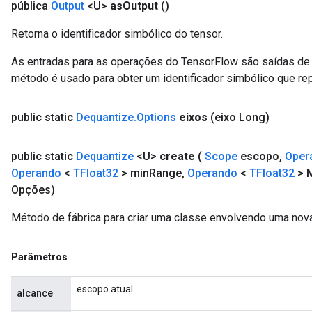
pública
Output
<U>
as
Output
()
Retorna o identificador simbólico do tensor.
As entradas para as operações do TensorFlow são saídas de 
método é usado para obter um identificador simbólico que rep
public static
Dequantize
.
Options
eixos
(eixo Long)
public static
Dequantize
<U>
create
(
Scope
escopo
,
Oper
Operando
<
TFloat32
> min
Range
,
Operando
<
TFloat32
> 
Opções)
Método de fábrica para criar uma classe envolvendo uma nov
Parâmetros
escopo atual
alcance