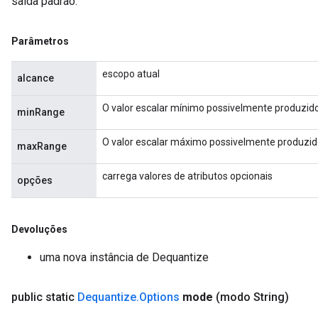
saída padrão.
Parâmetros
escopo atual
alcance
O valor escalar mínimo possivelmente produzido
minRange
O valor escalar máximo possivelmente produzid
maxRange
carrega valores de atributos opcionais
opções
Devoluções
uma nova instância de Dequantize
public static
Dequantize
.
Options
mode
(modo String)