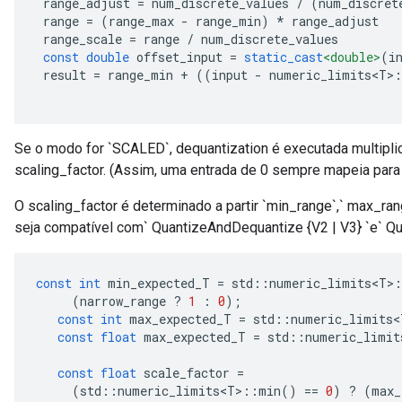
 range_adjust 
=
 num_discrete_values 
/
(
num_discret
 range 
=
(
range_max 
-
 range_min
)
*
 range_adjust
 range_scale 
=
 range 
/
 num_discrete_values
const
double
 offset_input 
=
static_cast
<double>
(
i
 result 
=
 range_min 
+
((
input 
-
 numeric_limits
<
T
>
Se o modo for `SCALED`, dequantization é executada multipli
scaling_factor. (Assim, uma entrada de 0 sempre mapeia para 
O scaling_factor é determinado a partir `min_range`,` max_ra
seja compatível com` QuantizeAndDequantize {V2 | V3} `e` Qu
const
int
 min_expected_T 
=
 std
::
numeric_limits
<
T
>
(
narrow_range 
?
1
:
0
);
Gradient
const
int
 max_expected_T 
=
 std
::
numeric_limits
<
const
float
 max_expected_T 
=
 std
::
numeric_limit
const
float
 scale_factor 
=
(
std
::
numeric_limits
<
T
>::
min
()
==
0
)
?
(
max_