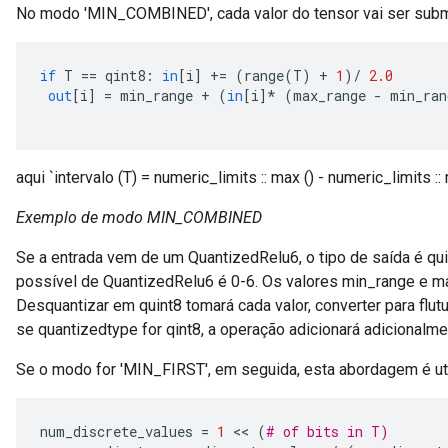
No modo 'MIN_COMBINED', cada valor do tensor vai ser subm
if
 T 
==
 qint8
:
in
[
i
]
+=
(
range
(
T
)
+
1
)/
2.0
out
[
i
]
=
 min_range 
+
(
in
[
i
]*
(
max_range 
-
 min_ran
aqui `intervalo (T) = numeric_limits
:: max () - numeric_limits
:: 
Exemplo de modo MIN_COMBINED
Se a entrada vem de um QuantizedRelu6, o tipo de saída é quin
possível de QuantizedRelu6 é 0-6. Os valores min_range e max
Desquantizar em quint8 tomará cada valor, converter para flutu
se quantizedtype for qint8, a operação adicionará adicionalme
Se o modo for 'MIN_FIRST', em seguida, esta abordagem é uti
num_discrete_values 
=
1
<<
(
# of bits in T)