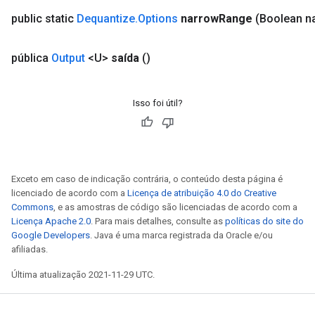
public static
Dequantize
.
Options
narrow
Range
(Boolean n
pública
Output
<U>
saída
()
Isso foi útil?
Exceto em caso de indicação contrária, o conteúdo desta página é
licenciado de acordo com a
Licença de atribuição 4.0 do Creative
Commons
, e as amostras de código são licenciadas de acordo com a
Licença Apache 2.0
. Para mais detalhes, consulte as
políticas do site do
Google Developers
. Java é uma marca registrada da Oracle e/ou
afiliadas.
Última atualização 2021-11-29 UTC.