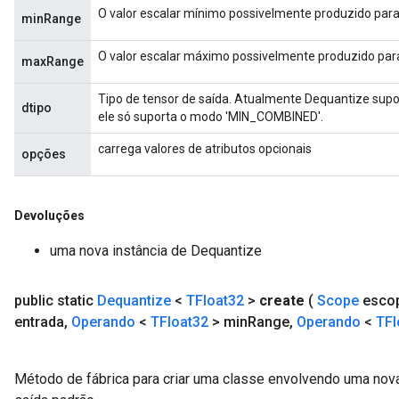
O valor escalar mínimo possivelmente produzido para
minRange
O valor escalar máximo possivelmente produzido para
maxRange
Tipo de tensor de saída. Atualmente Dequantize suporta
dtipo
ele só suporta o modo 'MIN_COMBINED'.
carrega valores de atributos opcionais
opções
Devoluções
uma nova instância de Dequantize
public static
Dequantize
<
TFloat32
>
create
(
Scope
esco
entrada
,
Operando
<
TFloat32
> min
Range
,
Operando
<
TFl
Método de fábrica para criar uma classe envolvendo uma nov