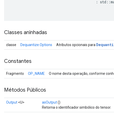
:
 std
::
m
                                                  
ize
ize
Classes aninhadas
Dequanti
classe
Dequantize.Options
Atributos opcionais para
Constantes
Fragmento
OP_NAME
O nome desta operação, conforme conhe
Métodos Públicos
Output
<U>
asOutput
()
Retorna o identificador simbólico do tensor.