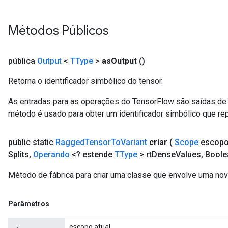
Métodos Públicos
pública
Output
<
TType
>
as
Output
()
Retorna o identificador simbólico do tensor.
As entradas para as operações do TensorFlow são saídas de 
método é usado para obter um identificador simbólico que rep
public static
Ragged
Tensor
To
Variant
criar
(
Scope
escop
Splits
,
Operando
<? estende
TType
> rt
Dense
Values
,
Boole
Método de fábrica para criar uma classe que envolve uma no
Parâmetros
escopo atual