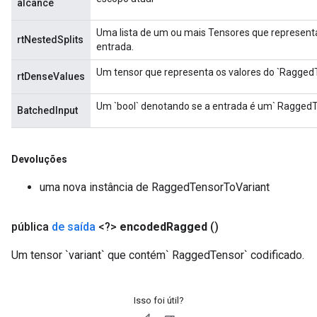
alcance
Uma lista de um ou mais Tensores que represent
rtNestedSplits
entrada.
Um tensor que representa os valores do `RaggedT
rtDenseValues
Um `bool` denotando se a entrada é um` RaggedT
BatchedInput
Devoluções
uma nova instância de RaggedTensorToVariant
pública
de saída
<?>
encoded
Ragged
()
Um tensor `variant` que contém` RaggedTensor` codificado.
Isso foi útil?