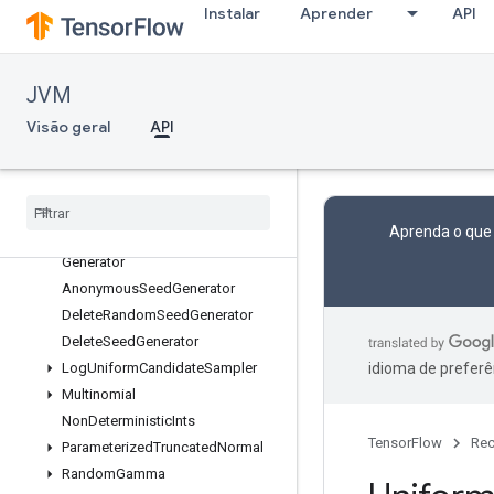
org.tensorflow.op.math
Instalar
Aprender
API
org.tensorflow.op.math.special
org.tensorflow.op.nn
org.tensorflow.op.nn.raw
JVM
org.tensorflow.op.quantization
Visão geral
API
org.tensorflow.op.ragged
org
.
tensorflow
.
op
.
random
Visão geral
All
Candidate
Sampler
Aprenda o que
Anonymous
Random
Seed
Generator
Anonymous
Seed
Generator
Delete
Random
Seed
Generator
Delete
Seed
Generator
Log
Uniform
Candidate
Sampler
idioma de preferê
Multinomial
Non
Deterministic
Ints
TensorFlow
Rec
Parameterized
Truncated
Normal
Random
Gamma