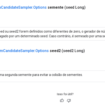
m
Candidate
Sampler
.
Options
semente
(seed Long)
ed ou seed2 forem definidos como diferentes de zero, o gerador de nú
agado por um determinado seed. Caso contrário, é semeado por uma se
rm
Candidate
Sampler
.
Options
seed2
(seed2 Long)
ma segunda semente para evitar a colisão de sementes.
Isso foi útil?