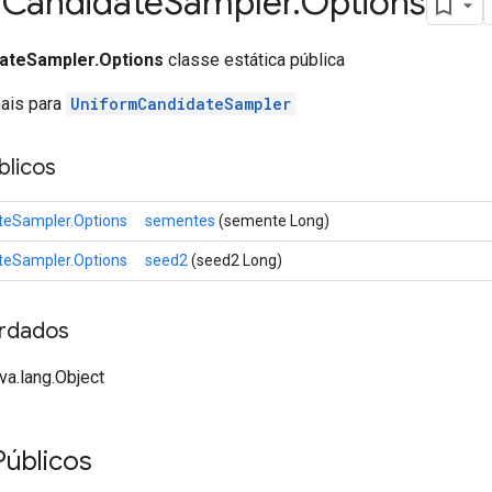
m
Candidate
Sampler
.
Options
ateSampler.Options
classe estática pública
nais para
UniformCandidateSampler
licos
teSampler.Options
sementes
(semente Long)
teSampler.Options
seed2
(seed2 Long)
rdados
va.lang.Object
Públicos