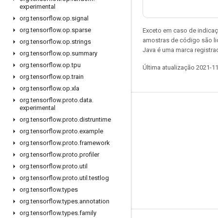
experimental
org
.
tensorflow
.
op
.
signal
org
.
tensorflow
.
op
.
sparse
Exceto em caso de indicaç
amostras de código são l
org
.
tensorflow
.
op
.
strings
Java é uma marca registrad
org
.
tensorflow
.
op
.
summary
org
.
tensorflow
.
op
.
tpu
Última atualização 2021-1
org
.
tensorflow
.
op
.
train
org
.
tensorflow
.
op
.
xla
org
.
tensorflow
.
proto
.
data
.
experimental
Permanecer conectado
org
.
tensorflow
.
proto
.
distruntime
Blog
org
.
tensorflow
.
proto
.
example
Fórum
org
.
tensorflow
.
proto
.
framework
org
.
tensorflow
.
proto
.
profiler
GitHub
org
.
tensorflow
.
proto
.
util
Twitter
org
.
tensorflow
.
proto
.
util
.
testlog
YouTube
org
.
tensorflow
.
types
org
.
tensorflow
.
types
.
annotation
org
.
tensorflow
.
types
.
family