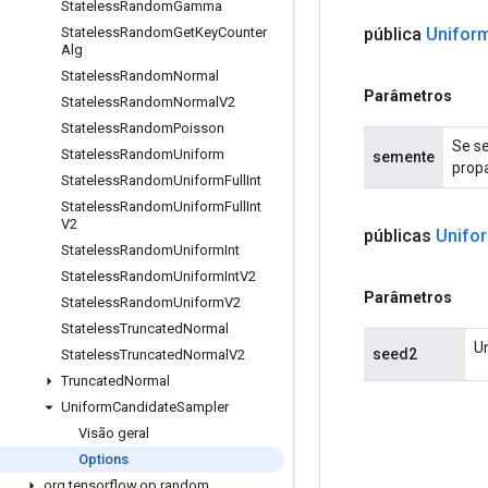
Stateless
Random
Gamma
pública
Unifor
Stateless
Random
Get
Key
Counter
Alg
Stateless
Random
Normal
Parâmetros
Stateless
Random
Normal
V2
Stateless
Random
Poisson
Se se
Stateless
Random
Uniform
semente
prop
Stateless
Random
Uniform
Full
Int
Stateless
Random
Uniform
Full
Int
V2
públicas
Unifo
Stateless
Random
Uniform
Int
Stateless
Random
Uniform
Int
V2
Parâmetros
Stateless
Random
Uniform
V2
Stateless
Truncated
Normal
U
seed2
Stateless
Truncated
Normal
V2
Truncated
Normal
Uniform
Candidate
Sampler
Visão geral
Options
org
.
tensorflow
.
op
.
random
.