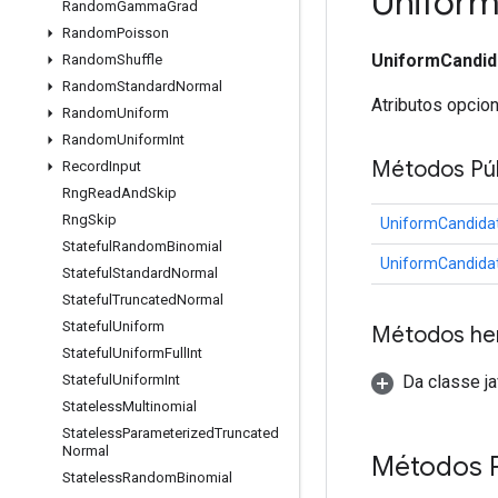
Unifor
Random
Gamma
Grad
Random
Poisson
UniformCandid
Random
Shuffle
Random
Standard
Normal
Atributos opcio
Random
Uniform
Random
Uniform
Int
Métodos Púb
Record
Input
Rng
Read
And
Skip
Rng
Skip
UniformCandida
Stateful
Random
Binomial
UniformCandida
Stateful
Standard
Normal
Stateful
Truncated
Normal
Stateful
Uniform
Métodos he
Stateful
Uniform
Full
Int
Da classe ja
Stateful
Uniform
Int
Stateless
Multinomial
Stateless
Parameterized
Truncated
Normal
Métodos 
Stateless
Random
Binomial