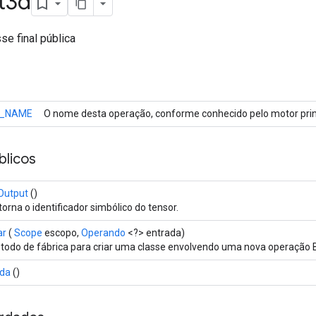
t3d
se final pública
_NAME
O nome desta operação, conforme conhecido pelo motor prin
licos
Output
()
orna o identificador simbólico do tensor.
ar
(
Scope
escopo,
Operando
<?> entrada)
todo de fábrica para criar uma classe envolvendo uma nova operação 
ída
()