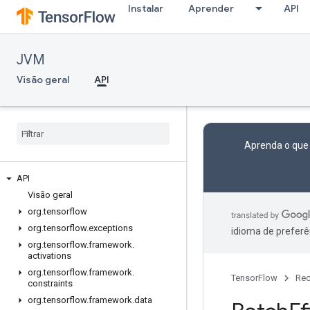
Instalar
Aprender
API
JVM
Visão geral
API
Aprenda o que
API
Visão geral
org
.
tensorflow
org
.
tensorflow
.
exceptions
idioma de preferê
org
.
tensorflow
.
framework
.
activations
org
.
tensorflow
.
framework
.
TensorFlow
Rec
constraints
org
.
tensorflow
.
framework
.
data