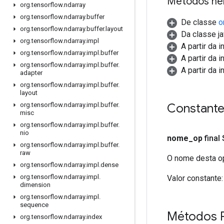
Métodos he
org
.
tensorflow
.
ndarray
org
.
tensorflow
.
ndarray
.
buffer
De classe
o
org
.
tensorflow
.
ndarray
.
buffer
.
layout
Da classe ja
org
.
tensorflow
.
ndarray
.
impl
A partir da 
org
.
tensorflow
.
ndarray
.
impl
.
buffer
A partir da 
org
.
tensorflow
.
ndarray
.
impl
.
buffer
.
A partir da 
adapter
org
.
tensorflow
.
ndarray
.
impl
.
buffer
.
layout
Constant
org
.
tensorflow
.
ndarray
.
impl
.
buffer
.
misc
org
.
tensorflow
.
ndarray
.
impl
.
buffer
.
nio
nome
_
op
final
org
.
tensorflow
.
ndarray
.
impl
.
buffer
.
raw
O nome desta op
org
.
tensorflow
.
ndarray
.
impl
.
dense
org
.
tensorflow
.
ndarray
.
impl
.
Valor constante:
dimension
org
.
tensorflow
.
ndarray
.
impl
.
sequence
Métodos 
org
.
tensorflow
.
ndarray
.
index