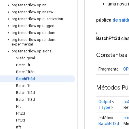
uma nova i
org
.
tensorflow
.
op
.
nn
org
.
tensorflow
.
op
.
nn
.
raw
org
.
tensorflow
.
op
.
quantization
pública
de saíd
org
.
tensorflow
.
op
.
ragged
,
org
.
tensorflow
.
op
.
random
BatchFft3d
clas
org
.
tensorflow
.
op
.
random
.
experimental
org
.
tensorflow
.
op
.
signal
Constantes
Visão geral
Batch
Fft
Fragmento
OP
Batch
Fft2d
Batch
Fft3d
Batch
Ifft
Métodos Púb
Batch
Ifft2d
Batch
Ifft3d
Output
<
as
Fft
TType
>
Ret
Fft2d
estática
cri
Fft3d
BatchFft3d
Mé
Ifft