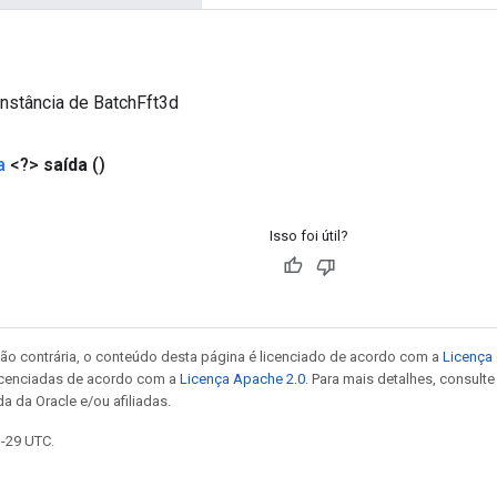
nstância de BatchFft3d
a
<?>
saída
()
Isso foi útil?
ão contrária, o conteúdo desta página é licenciado de acordo com a
Licença 
icenciadas de acordo com a
Licença Apache 2.0
. Para mais detalhes, consult
a da Oracle e/ou afiliadas.
1-29 UTC.