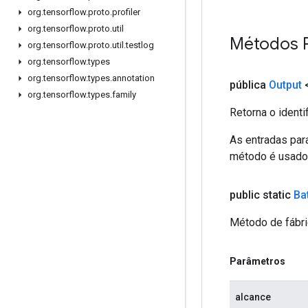
org
.
tensorflow
.
proto
.
profiler
org
.
tensorflow
.
proto
.
util
Métodos 
org
.
tensorflow
.
proto
.
util
.
testlog
org
.
tensorflow
.
types
org
.
tensorflow
.
types
.
annotation
pública
Output
org
.
tensorflow
.
types
.
family
Retorna o identi
As entradas par
método é usado p
public static
Ba
Método de fábri
Parâmetros
alcance