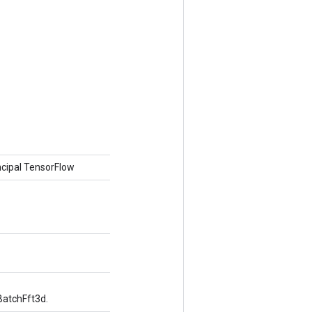
cipal TensorFlow
BatchFft3d.