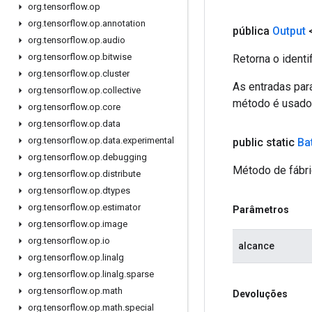
org
.
tensorflow
.
op
org
.
tensorflow
.
op
.
annotation
pública
Output
org
.
tensorflow
.
op
.
audio
org
.
tensorflow
.
op
.
bitwise
Retorna o identi
org
.
tensorflow
.
op
.
cluster
As entradas par
org
.
tensorflow
.
op
.
collective
método é usado p
org
.
tensorflow
.
op
.
core
org
.
tensorflow
.
op
.
data
org
.
tensorflow
.
op
.
data
.
experimental
public static
Ba
org
.
tensorflow
.
op
.
debugging
Método de fábri
org
.
tensorflow
.
op
.
distribute
org
.
tensorflow
.
op
.
dtypes
org
.
tensorflow
.
op
.
estimator
Parâmetros
org
.
tensorflow
.
op
.
image
org
.
tensorflow
.
op
.
io
alcance
org
.
tensorflow
.
op
.
linalg
org
.
tensorflow
.
op
.
linalg
.
sparse
org
.
tensorflow
.
op
.
math
Devoluções
org
.
tensorflow
.
op
.
math
.
special