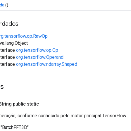
ída
()
rdados
rg.tensorflow.op.RawOp
va.lang.Object
interface
org.tensorflow.op.Op
interface
org.tensorflow.Operand
interface
org.tensorflow.ndarray.Shaped
es
 String public static
eração, conforme conhecido pelo motor principal TensorFlow
"BatchFFT3D"