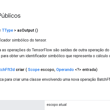
Públicos
<
TType
>
as
Output
()
ficador simbólico do tensor.
a as operações do TensorFlow são saídas de outra operação do
ara obter um identificador simbólico que representa o cálculo 
tch
Fft3d
criar
(
Scope
escopo
,
Operando
<?> entrada)
ca para criar uma classe envolvendo uma nova operação BatchFf
escopo atual