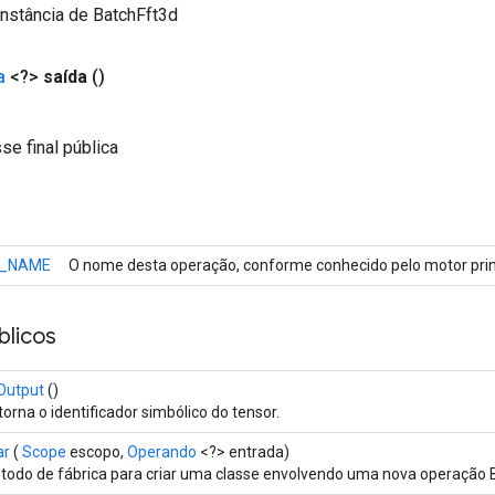
nstância de BatchFft3d
a
<?>
saída
()
se final pública
_NAME
O nome desta operação, conforme conhecido pelo motor prin
licos
Output
()
orna o identificador simbólico do tensor.
ar
(
Scope
escopo,
Operando
<?> entrada)
todo de fábrica para criar uma classe envolvendo uma nova operação 