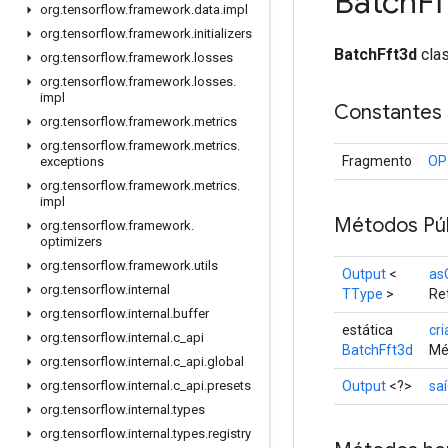
Batch
Ff
org
.
tensorflow
.
framework
.
data
.
impl
org
.
tensorflow
.
framework
.
initializers
BatchFft3d
clas
org
.
tensorflow
.
framework
.
losses
org
.
tensorflow
.
framework
.
losses
.
impl
Constantes
org
.
tensorflow
.
framework
.
metrics
org
.
tensorflow
.
framework
.
metrics
.
Fragmento
OP
exceptions
org
.
tensorflow
.
framework
.
metrics
.
impl
Métodos Púb
org
.
tensorflow
.
framework
.
optimizers
org
.
tensorflow
.
framework
.
utils
Output
<
as
org
.
tensorflow
.
internal
TType
>
Ret
org
.
tensorflow
.
internal
.
buffer
estática
cri
org
.
tensorflow
.
internal
.
c
_
api
BatchFft3d
Mé
org
.
tensorflow
.
internal
.
c
_
api
.
global
Output
<?>
sa
org
.
tensorflow
.
internal
.
c
_
api
.
presets
org
.
tensorflow
.
internal
.
types
org
.
tensorflow
.
internal
.
types
.
registry