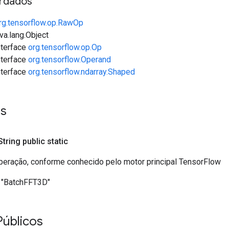
rdados
rg.tensorflow.op.RawOp
va.lang.Object
interface
org.tensorflow.op.Op
interface
org.tensorflow.Operand
interface
org.tensorflow.ndarray.Shaped
es
 String public static
eração, conforme conhecido pelo motor principal TensorFlow
"BatchFFT3D"
Públicos