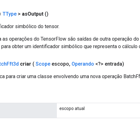
<
TType
>
as
Output
()
ficador simbólico do tensor.
a as operações do TensorFlow são saídas de outra operação do
ara obter um identificador simbólico que representa o cálculo 
tch
Fft3d
criar
(
Scope
escopo
,
Operando
<?> entrada)
ca para criar uma classe envolvendo uma nova operação BatchFf
escopo atual