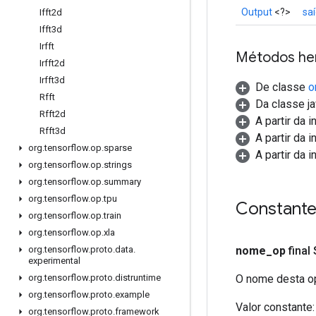
Output
<?>
sa
Ifft2d
Ifft3d
Irfft
Métodos he
Irfft2d
Irfft3d
De classe
o
Rfft
Da classe ja
Rfft2d
A partir da 
Rfft3d
A partir da 
org
.
tensorflow
.
op
.
sparse
A partir da 
org
.
tensorflow
.
op
.
strings
org
.
tensorflow
.
op
.
summary
org
.
tensorflow
.
op
.
tpu
Constant
org
.
tensorflow
.
op
.
train
org
.
tensorflow
.
op
.
xla
nome
_
op
final
org
.
tensorflow
.
proto
.
data
.
experimental
O nome desta op
org
.
tensorflow
.
proto
.
distruntime
org
.
tensorflow
.
proto
.
example
Valor constante:
org
.
tensorflow
.
proto
.
framework