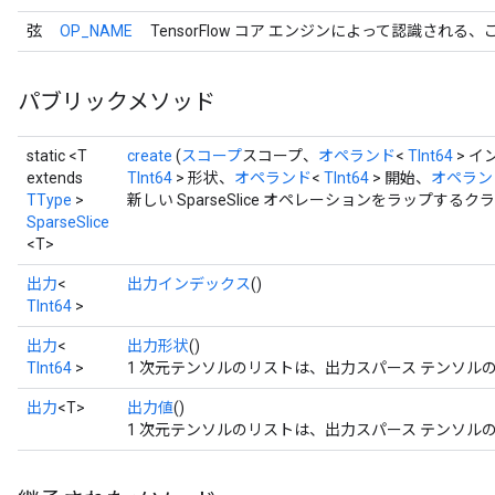
弦
OP_NAME
TensorFlow コア エンジンによって認識される
パブリックメソッド
static <T
create
(
スコープ
スコープ、
オペランド
<
TInt64
> イ
extends
TInt64
> 形状、
オペランド
<
TInt64
> 開始、
オペラン
TType
>
新しい SparseSlice オペレーションをラップす
SparseSlice
<T>
出力
<
出力インデックス
()
TInt64
>
出力
<
出力形状
()
TInt64
>
1 次元テンソルのリストは、出力スパース テンソル
出力
<T>
出力値
()
1 次元テンソルのリストは、出力スパース テンソル