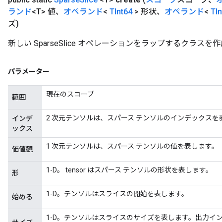
ランド
<T> 値、
オペランド
<
TInt64
> 形状、
オペランド
<
TIn
ズ)
新しい SparseSlice オペレーションをラップするクラ
パラメーター
現在のスコープ
範囲
2 次元テンソルは、スパース テンソルのインデックスを
インデ
ックス
1 次元テンソルは、スパース テンソルの値を表します。
価値観
1-D。 tensor はスパース テンソルの形状を表します。
形
1-D。テンソルはスライスの開始を表します。
始める
1-D。テンソルはスライスのサイズを表します。出力イン