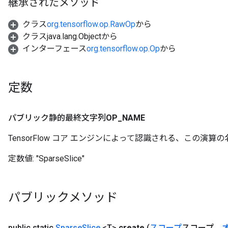
継承されたメソッド
クラス
org.tensorflow.op.RawOp
から
クラスjava.lang.Objectから
インターフェース
org.tensorflow.op.Op
から
定数
パブリック静的最終文字列
OP
_
NAME
TensorFlow コア エンジンによって認識される、この演算の
定数値:
"SparseSlice"
パブリックメソッド
public static
Sparse
Slice
<T>
create
(
スコープ
スコープ、