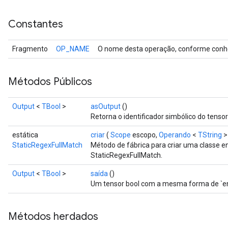
Constantes
Fragmento
OP_NAME
O nome desta operação, conforme conhe
Métodos Públicos
Output
<
TBool
>
asOutput
()
Retorna o identificador simbólico do tensor
estática
criar
(
Scope
escopo,
Operando
<
TString
>
StaticRegexFullMatch
Método de fábrica para criar uma classe 
StaticRegexFullMatch.
Output
<
TBool
>
saída
()
Um tensor bool com a mesma forma de `en
Métodos herdados