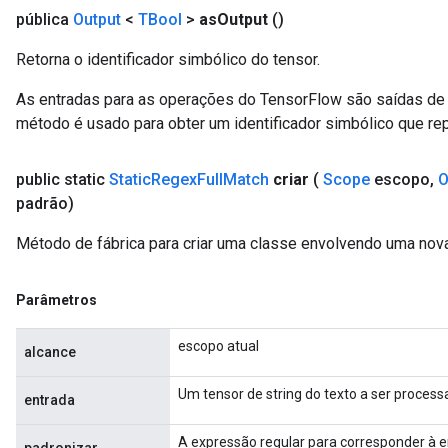
pública
Output
<
TBool
>
as
Output
()
Retorna o identificador simbólico do tensor.
As entradas para as operações do TensorFlow são saídas de 
método é usado para obter um identificador simbólico que rep
public static
Static
Regex
Full
Match
criar
(
Scope
escopo
,
O
padrão)
Método de fábrica para criar uma classe envolvendo uma nov
Parâmetros
escopo atual
alcance
Um tensor de string do texto a ser process
entrada
A expressão regular para corresponder à e