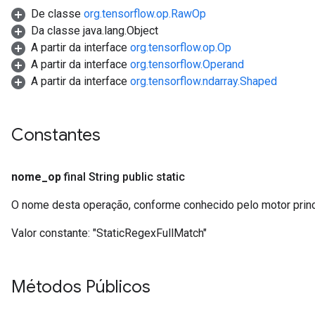
De classe
org.tensorflow.op.RawOp
Da classe java.lang.Object
A partir da interface
org.tensorflow.op.Op
A partir da interface
org.tensorflow.Operand
A partir da interface
org.tensorflow.ndarray.Shaped
Constantes
nome
_
op
final String public static
O nome desta operação, conforme conhecido pelo motor prin
Valor constante:
"StaticRegexFullMatch"
Métodos Públicos