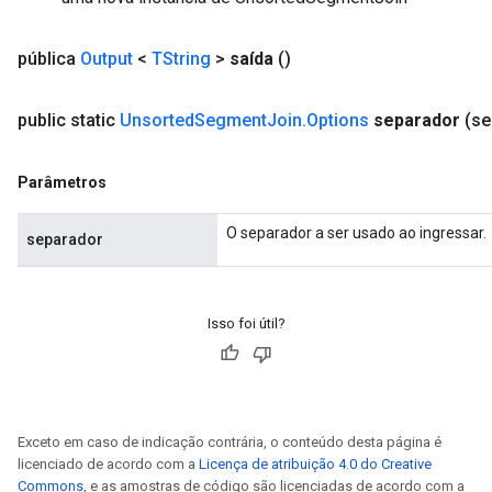
pública
Output
<
TString
>
saída
()
public static
Unsorted
Segment
Join
.
Options
separador
(se
Parâmetros
O separador a ser usado ao ingressar.
separador
Isso foi útil?
Exceto em caso de indicação contrária, o conteúdo desta página é
licenciado de acordo com a
Licença de atribuição 4.0 do Creative
Commons
, e as amostras de código são licenciadas de acordo com a