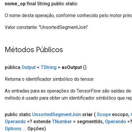
nome
_
op
final String public static
O nome desta operação, conforme conhecido pelo motor prin
Valor constante:
"UnsortedSegmentJoin"
Métodos Públicos
pública
Output
<
TString
>
as
Output
()
Retorna o identificador simbólico do tensor.
As entradas para as operações do TensorFlow são saídas de 
método é usado para obter um identificador simbólico que rep
public static
Unsorted
Segment
Join
criar
(
Scope
escopo
,
Operando
<? estende
TNumber
> segment
Ids
,
Operando
<?
Options
.
.
.
Opções)