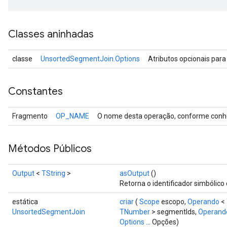
Classes aninhadas
classe
UnsortedSegmentJoin.Options
Atributos opcionais par
Constantes
Fragmento
OP_NAME
O nome desta operação, conforme conhe
Métodos Públicos
Output
<
TString
>
asOutput
()
Retorna o identificador simbólico 
estática
criar
(
Scope
escopo,
Operando
<
UnsortedSegmentJoin
TNumber
> segmentIds,
Operand
Options ...
Opções)