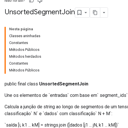
Isso foi útil?
Unsorted
Segment
Join
Nesta página
Classes aninhadas
Constantes
Métodos Públicos
Métodos herdados
Constantes
Métodos Públicos
r
public final class
UnsortedSegmentJoin
Une os elementos de `entradas` com base em` segment_ids`
Calcula a junção de string ao longo de segmentos de um ten
classificação` N` e `dados` com classificação` N + M`:
`saída [i, k1 ... kM] = strings.join ([dados [j1 ... jN, k1 ... kM])`