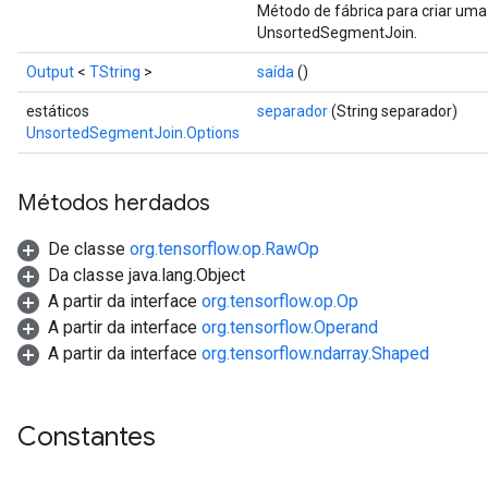
Método de fábrica para criar um
UnsortedSegmentJoin.
Output
<
TString
>
saída
()
estáticos
separador
(String separador)
UnsortedSegmentJoin.Options
Métodos herdados
De classe
org.tensorflow.op.RawOp
Da classe java.lang.Object
A partir da interface
org.tensorflow.op.Op
A partir da interface
org.tensorflow.Operand
A partir da interface
org.tensorflow.ndarray.Shaped
Constantes