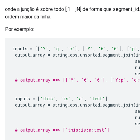
onde a junção é sobre todo [j1 ... jN] de forma que segment_ids 
ordem maior da linha.
Por exemplo:
inputs 
=
[[
'Y'
,
'q'
,
'c'
],
[
'Y'
,
'6'
,
'6'
],
[
'p'
,
 output_array 
=
 string_ops
.
unsorted_segment_join
(
i
                                                 s
                                                 n
                                                 se
# output_array ==> [['Y', '6', '6'], ['Y:p', 'q:
 inputs 
=
[
'this'
,
'is'
,
'a'
,
'test'
]
 output_array 
=
 string_ops
.
unsorted_segment_join
(
i
                                                 s
                                                 n
                                                 se
# output_array ==> ['this:is:a:test']