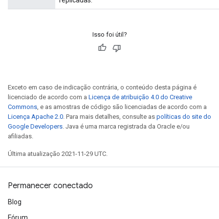
replicadas.
ropParameters
s
ersGradAccumDebug
Isso foi útil?
ghtParameters
meters
ametersGradAccumDebug
adParameters
Exceto em caso de indicação contrária, o conteúdo desta página é
radParametersGradAccumDebug
licenciado de acordo com a
Licença de atribuição 4.0 do Creative
rameters
Commons
, e as amostras de código são licenciadas de acordo com a
ParametersGradAccumDebug
Licença Apache 2.0
. Para mais detalhes, consulte as
políticas do site do
eters
Google Developers
. Java é uma marca registrada da Oracle e/ou
metersGradAccumDebug
afiliadas.
ientDescentParameters
Última atualização 2021-11-29 UTC.
dientDescentParametersGradAccumDebug
Permanecer conectado
Blog
Fórum