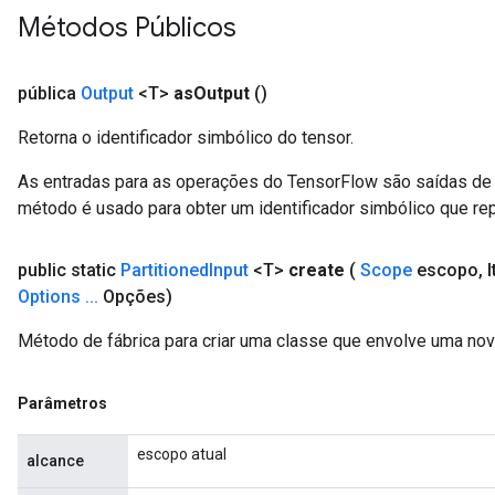
Métodos Públicos
Parameters
GradAccumDebug
pública
Output
<T>
as
Output
()
Parameters
ters
Retorna o identificador simbólico do tensor.
tersGradAccumDebug
As entradas para as operações do TensorFlow são saídas de 
arameters
método é usado para obter um identificador simbólico que rep
ParametersGradAccumDebug
meters
ametersGradAccumDebug
public static
Partitioned
Input
<T>
create
(
Scope
escopo
,
I
rs
Options
.
.
.
Opções)
ersGradAccumDebug
Método de fábrica para criar uma classe que envolve uma nov
tDescentParameters
ntDescentParametersGradAccumDebug
Parâmetros
escopo atual
alcance