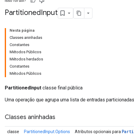
Isso foi útil?
Partitioned
Input
Nesta página
Classes aninhadas
Constantes
Métodos Públicos
Métodos herdados
Constantes
Métodos Públicos
PartitionedInput
classe final pública
Uma operação que agrupa uma lista de entradas particionadas
Classes aninhadas
Part
classe
PartitionedInput.Options
Atributos opcionais para