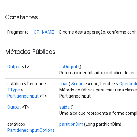
Constantes
Fragmento
OP_NAME
O nome desta operação, conforme conhe
Métodos Públicos
Output
<T>
asOutput
()
Retorna o identificador simbólico do tens
estática <T estende
criar
(
Scope
escopo, Iterable <
Operand
TType
>
Método de fábrica para criar uma clas
PartitionedInput
<T>
PartitionedInput.
Output
<T>
saída
()
Uma alça que representa a forma comple
estáticos
partitionDim
(Long partitionDim)
PartitionedInput.Options