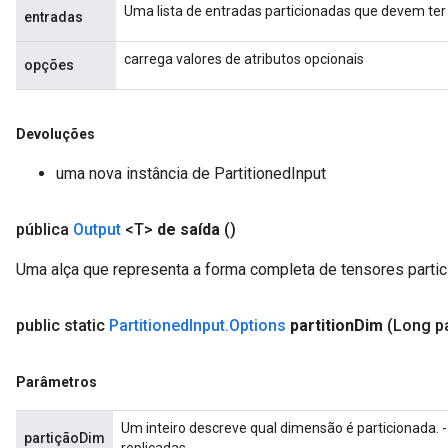
Uma lista de entradas particionadas que devem te
entradas
carrega valores de atributos opcionais
opções
Devoluções
uma nova instância de PartitionedInput
pública
Output
<T>
de saída
()
Uma alça que representa a forma completa de tensores partic
rs
public static
Partitioned
Input
.
Options
partition
Dim
(Long pa
ersGradAccumDebug
eters
Parâmetros
metersGradAccumDebug
ters
Um inteiro descreve qual dimensão é particionada. -
metersGradAccumDebug
partiçãoDim