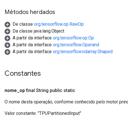
Métodos herdados
De classe
org.tensorflow.op.RawOp
Batch
Da classe java.lang.Object
A partir da interface
org.tensorflow.op.Op
atch
A partir da interface
org.tensorflow.Operand
A partir da interface
org.tensorflow.ndarray.Shaped
Constantes
nome
_
op
final String public static
sGradAccumDebug
O nome desta operação, conforme conhecido pelo motor prin
rs
Valor constante:
"TPUPartitionedInput"
ersGradAccumDebug
rs
ersGradAccumDebug