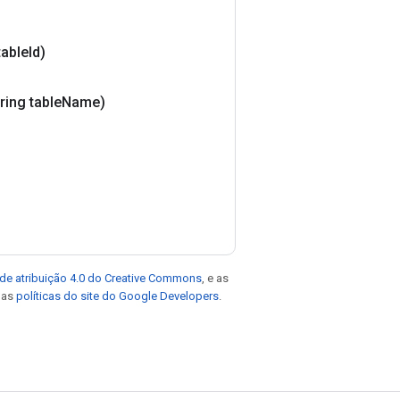
table
Id)
ring table
Name)
de atribuição 4.0 do Creative Commons
, e as
e as
políticas do site do Google Developers
.