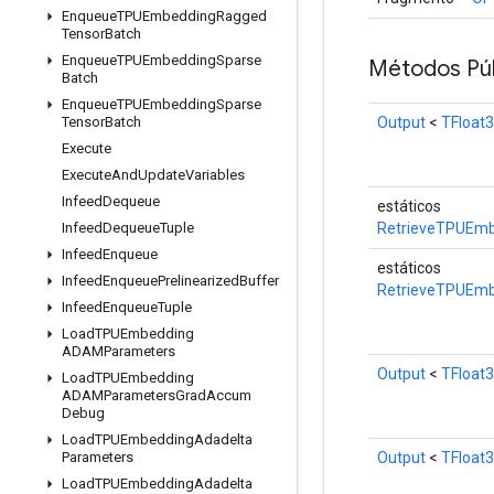
Enqueue
TPUEmbedding
Ragged
Tensor
Batch
Enqueue
TPUEmbedding
Sparse
Métodos Púb
Batch
Enqueue
TPUEmbedding
Sparse
Output
<
TFloat
Tensor
Batch
Execute
Execute
And
Update
Variables
Infeed
Dequeue
estáticos
RetrieveTPUEmb
Infeed
Dequeue
Tuple
Infeed
Enqueue
estáticos
Infeed
Enqueue
Prelinearized
Buffer
RetrieveTPUEm
Infeed
Enqueue
Tuple
Load
TPUEmbedding
ADAMParameters
Output
<
TFloat
Load
TPUEmbedding
ADAMParameters
Grad
Accum
Debug
Load
TPUEmbedding
Adadelta
Output
<
TFloat
Parameters
Load
TPUEmbedding
Adadelta