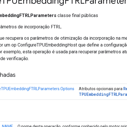
e
TPUEmbedding
FTRLParameter
mbeddingFTRLParameters
classe final públicas
âmetros de incorporação FTRL.
e recupera os parâmetros de otimização da incorporação na m
or um op ConfigureTPUEmbeddingHost que define a configuração
or exemplo, esta operação é usada para recuperar parâmetros at
de verificação.
nhadas
R
veTPUEmbeddingFTRLParameters.Options
Atributos opcionais para
TPUEmbedding
FTRLPar
_NAME
O nome desta operação, conforme conhecido pelo motor prin