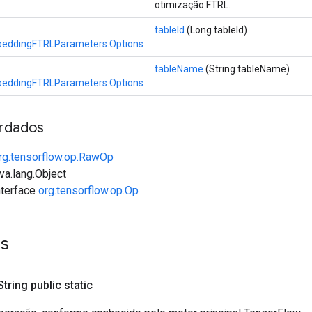
otimização FTRL.
tableId
(Long tableId)
eddingFTRLParameters.Options
tableName
(String tableName)
eddingFTRLParameters.Options
rdados
rg.tensorflow.op.RawOp
va.lang.Object
interface
org.tensorflow.op.Op
es
 String public static