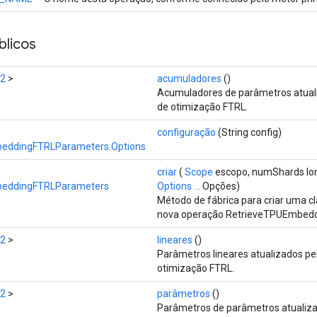
licos
32
>
acumuladores
()
Acumuladores de parâmetros atuali
de otimização FTRL.
configuração
(String config)
eddingFTRLParameters.Options
criar
(
Scope
escopo, numShards lon
beddingFTRLParameters
Options ...
Opções)
Método de fábrica para criar uma c
nova operação RetrieveTPUEmbed
32
>
lineares
()
Parâmetros lineares atualizados pe
otimização FTRL.
32
>
parâmetros
()
Parâmetros de parâmetros atualiza