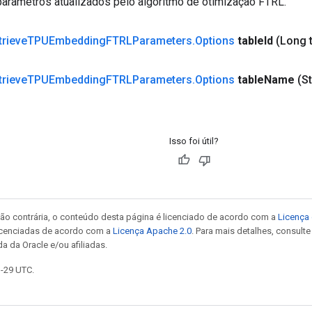
arâmetros atualizados pelo algoritmo de otimização FTRL.
trieve
TPUEmbedding
FTRLParameters
.
Options
table
Id
(Long 
trieve
TPUEmbedding
FTRLParameters
.
Options
table
Name
(St
Isso foi útil?
ão contrária, o conteúdo desta página é licenciado de acordo com a
Licença 
icenciadas de acordo com a
Licença Apache 2.0
. Para mais detalhes, consult
a da Oracle e/ou afiliadas.
1-29 UTC.