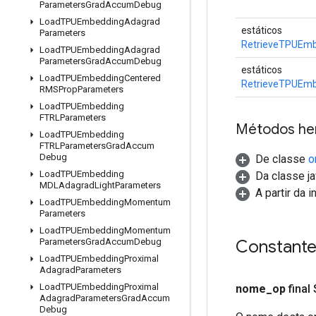
Parameters
Grad
Accum
Debug
Load
TPUEmbedding
Adagrad
estáticos
Parameters
RetrieveTPUEmb
Load
TPUEmbedding
Adagrad
Parameters
Grad
Accum
Debug
estáticos
Load
TPUEmbedding
Centered
RetrieveTPUEmb
RMSProp
Parameters
Load
TPUEmbedding
FTRLParameters
Métodos he
Load
TPUEmbedding
FTRLParameters
Grad
Accum
Debug
De classe
o
Load
TPUEmbedding
Da classe ja
MDLAdagrad
Light
Parameters
A partir da 
Load
TPUEmbedding
Momentum
Parameters
Load
TPUEmbedding
Momentum
Constant
Parameters
Grad
Accum
Debug
Load
TPUEmbedding
Proximal
Adagrad
Parameters
Load
TPUEmbedding
Proximal
nome
_
op
final
Adagrad
Parameters
Grad
Accum
Debug