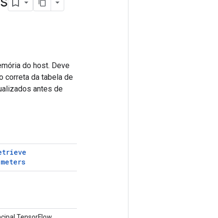
s
emória do host. Deve
 correta da tabela de
ualizados antes de
etrieve
ameters
cipal TensorFlow