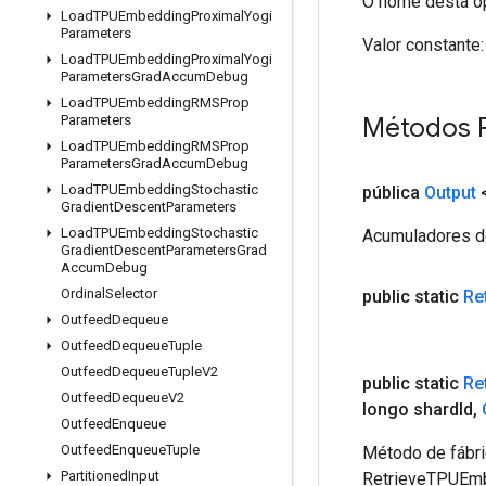
O nome desta op
Load
TPUEmbedding
Proximal
Yogi
Parameters
Valor constante:
Load
TPUEmbedding
Proximal
Yogi
Parameters
Grad
Accum
Debug
Load
TPUEmbedding
RMSProp
Métodos 
Parameters
Load
TPUEmbedding
RMSProp
Parameters
Grad
Accum
Debug
Load
TPUEmbedding
Stochastic
pública
Output
Gradient
Descent
Parameters
Load
TPUEmbedding
Stochastic
Acumuladores de
Gradient
Descent
Parameters
Grad
Accum
Debug
Ordinal
Selector
public static
Re
Outfeed
Dequeue
Outfeed
Dequeue
Tuple
Outfeed
Dequeue
Tuple
V2
public static
Re
Outfeed
Dequeue
V2
longo shard
Id
,
Outfeed
Enqueue
Outfeed
Enqueue
Tuple
Método de fábri
Partitioned
Input
RetrieveTPUEm