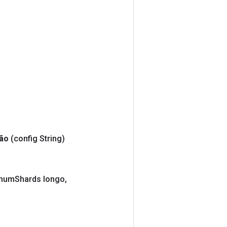
ção
(config String)
num
Shards longo
,