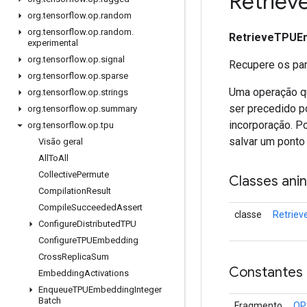
Retriev
org
.
tensorflow
.
op
.
random
org
.
tensorflow
.
op
.
random
.
RetrieveTPUE
experimental
org
.
tensorflow
.
op
.
signal
Recupere os par
org
.
tensorflow
.
op
.
sparse
Uma operação qu
org
.
tensorflow
.
op
.
strings
ser precedido p
org
.
tensorflow
.
op
.
summary
incorporação. P
org
.
tensorflow
.
op
.
tpu
salvar um ponto 
Visão geral
All
To
All
Collective
Permute
Classes ani
Compilation
Result
Compile
Succeeded
Assert
classe
Retrie
Configure
Distributed
TPU
Configure
TPUEmbedding
Cross
Replica
Sum
Constantes
Embedding
Activations
Enqueue
TPUEmbedding
Integer
Batch
Fragmento
OP