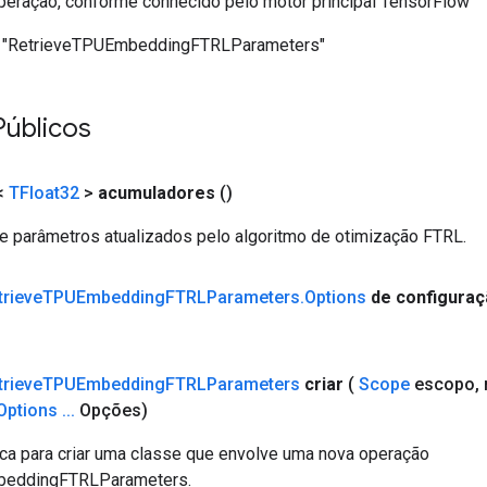
eração, conforme conhecido pelo motor principal TensorFlow
"RetrieveTPUEmbeddingFTRLParameters"
Públicos
<
TFloat32
>
acumuladores
()
 parâmetros atualizados pelo algoritmo de otimização FTRL.
trieve
TPUEmbedding
FTRLParameters
.
Options
de configura
trieve
TPUEmbedding
FTRLParameters
criar
(
Scope
escopo
,
Options
.
.
.
Opções)
ca para criar uma classe que envolve uma nova operação
beddingFTRLParameters.