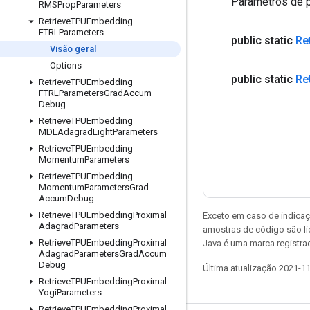
Parâmetros de p
RMSProp
Parameters
Retrieve
TPUEmbedding
FTRLParameters
public static
Re
Visão geral
Options
public static
Re
Retrieve
TPUEmbedding
FTRLParameters
Grad
Accum
Debug
Retrieve
TPUEmbedding
MDLAdagrad
Light
Parameters
Retrieve
TPUEmbedding
Momentum
Parameters
Retrieve
TPUEmbedding
Momentum
Parameters
Grad
Accum
Debug
Retrieve
TPUEmbedding
Proximal
Exceto em caso de indicaç
Adagrad
Parameters
amostras de código são l
Retrieve
TPUEmbedding
Proximal
Java é uma marca registrad
Adagrad
Parameters
Grad
Accum
Debug
Última atualização 2021-1
Retrieve
TPUEmbedding
Proximal
Yogi
Parameters
Retrieve
TPUEmbedding
Proximal