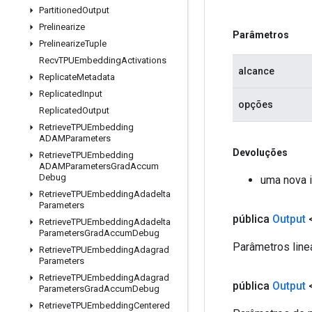
Partitioned
Output
Prelinearize
Parâmetros
Prelinearize
Tuple
Recv
TPUEmbedding
Activations
alcance
Replicate
Metadata
Replicated
Input
opções
Replicated
Output
Retrieve
TPUEmbedding
ADAMParameters
Devoluções
Retrieve
TPUEmbedding
ADAMParameters
Grad
Accum
Debug
uma nova 
Retrieve
TPUEmbedding
Adadelta
Parameters
pública
Output
Retrieve
TPUEmbedding
Adadelta
Parameters
Grad
Accum
Debug
Parâmetros line
Retrieve
TPUEmbedding
Adagrad
Parameters
Retrieve
TPUEmbedding
Adagrad
pública
Output
Parameters
Grad
Accum
Debug
Retrieve
TPUEmbedding
Centered