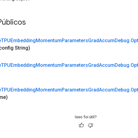
Públicos
e
TPUEmbedding
Momentum
Parameters
Grad
Accum
Debug
.
Op
config String)
e
TPUEmbedding
Momentum
Parameters
Grad
Accum
Debug
.
Op
e
TPUEmbedding
Momentum
Parameters
Grad
Accum
Debug
.
Op
me)
Isso foi útil?