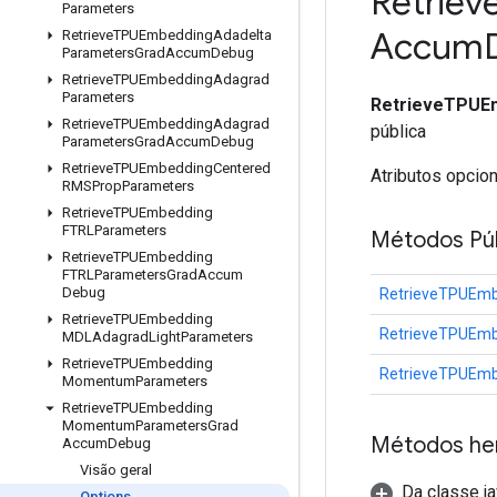
Retriev
Parameters
Accum
Retrieve
TPUEmbedding
Adadelta
Parameters
Grad
Accum
Debug
Retrieve
TPUEmbedding
Adagrad
Parameters
RetrieveTPUE
Retrieve
TPUEmbedding
Adagrad
pública
Parameters
Grad
Accum
Debug
Retrieve
TPUEmbedding
Centered
Atributos opcio
RMSProp
Parameters
Retrieve
TPUEmbedding
FTRLParameters
Métodos Púb
Retrieve
TPUEmbedding
FTRLParameters
Grad
Accum
Debug
RetrieveTPUEm
Retrieve
TPUEmbedding
RetrieveTPUEm
MDLAdagrad
Light
Parameters
Retrieve
TPUEmbedding
RetrieveTPUEm
Momentum
Parameters
Retrieve
TPUEmbedding
Momentum
Parameters
Grad
Métodos he
Accum
Debug
Visão geral
Da classe ja
Options