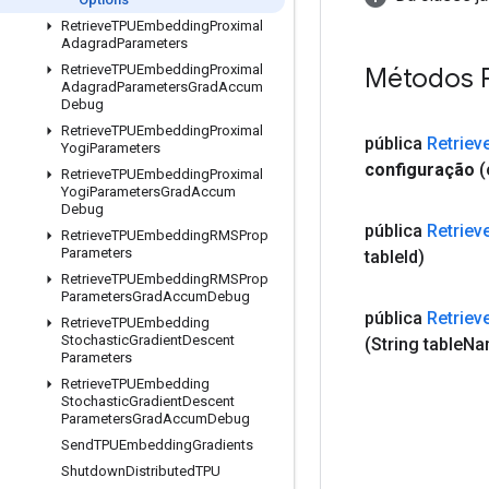
Retrieve
TPUEmbedding
Proximal
Adagrad
Parameters
Retrieve
TPUEmbedding
Proximal
Métodos 
Adagrad
Parameters
Grad
Accum
Debug
Retrieve
TPUEmbedding
Proximal
pública
Retriev
Yogi
Parameters
configuração
(
Retrieve
TPUEmbedding
Proximal
Yogi
Parameters
Grad
Accum
Debug
pública
Retriev
Retrieve
TPUEmbedding
RMSProp
Parameters
table
Id)
Retrieve
TPUEmbedding
RMSProp
Parameters
Grad
Accum
Debug
pública
Retriev
Retrieve
TPUEmbedding
Stochastic
Gradient
Descent
(String table
Na
Parameters
Retrieve
TPUEmbedding
Stochastic
Gradient
Descent
Parameters
Grad
Accum
Debug
Send
TPUEmbedding
Gradients
Shutdown
Distributed
TPU