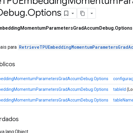
e
TPUEmbedding
Momentum
Par
Debug
.
Options
mbeddingMomentumParametersGradAccumDebug.Options
nais para
RetrieveTPUEmbeddingMomentumParametersGradA
licos
beddingMomentumParametersGradAccumDebug.Options
configura
beddingMomentumParametersGradAccumDebug.Options
tableId
(Lo
beddingMomentumParametersGradAccumDebug.Options
tableNam
rdados
va.lang.Object