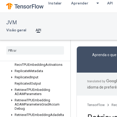
OutfeedDequeue
Instalar
Aprender
API
OutfeedDequeueTuple
OutfeedDequeueTupleV2
OutfeedDequeueV2
JVM
OutfeedEnqueue
Visão geral
API
OutfeedEnqueueTuple
Partitioned
Input
Partitioned
Output
Prelinearize
Aprenda o que
Prelinearize
Tuple
Recv
TPUEmbedding
Activations
Replicate
Metadata
Replicated
Input
Replicated
Output
idioma de preferê
Retrieve
TPUEmbedding
ADAMParameters
Retrieve
TPUEmbedding
ADAMParameters
Grad
Accum
TensorFlow
Rec
Debug
Retrieve
TPUEmbedding
Adadelta