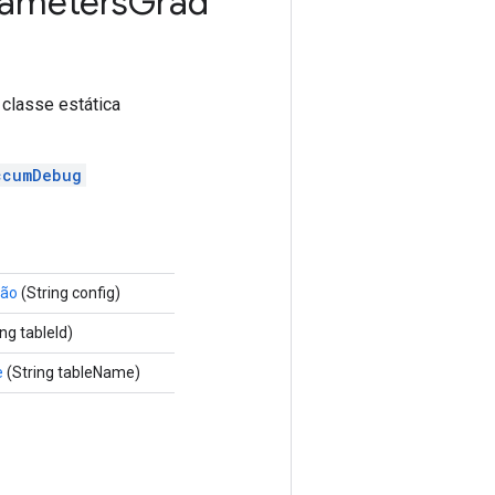
ameters
Grad
classe estática
ccumDebug
ção
(String config)
ng tableId)
e
(String tableName)