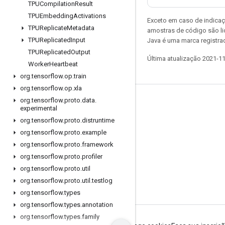
TPUCompilation
Result
TPUEmbedding
Activations
Exceto em caso de indicaç
TPUReplicate
Metadata
amostras de código são l
TPUReplicated
Input
Java é uma marca registrad
TPUReplicated
Output
Última atualização 2021-1
Worker
Heartbeat
org
.
tensorflow
.
op
.
train
org
.
tensorflow
.
op
.
xla
org
.
tensorflow
.
proto
.
data
.
Permanecer conectado
experimental
Blog
org
.
tensorflow
.
proto
.
distruntime
org
.
tensorflow
.
proto
.
example
Fórum
org
.
tensorflow
.
proto
.
framework
GitHub
org
.
tensorflow
.
proto
.
profiler
Twitter
org
.
tensorflow
.
proto
.
util
org
.
tensorflow
.
proto
.
util
.
testlog
YouTube
org
.
tensorflow
.
types
org
.
tensorflow
.
types
.
annotation
org
.
tensorflow
.
types
.
family