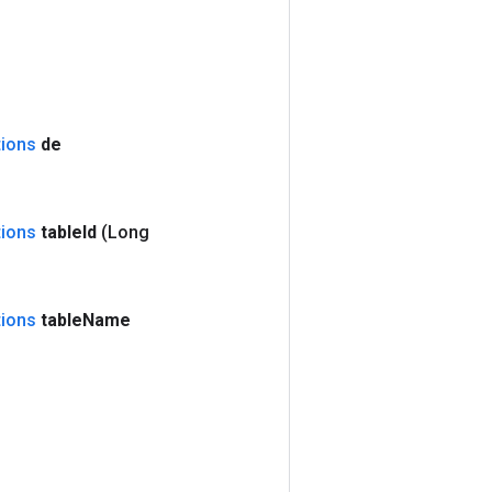
tions
de
tions
table
Id
(Long
tions
table
Name