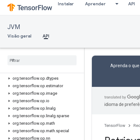
org.tensorflow.op.annotation
Instalar
Aprender
API
org.tensorflow.op.audio
org.tensorflow.op.bitwise
JVM
org.tensorflow.op.cluster
org.tensorflow.op.collective
Visão geral
API
org.tensorflow.op.core
org
.
tensorflow
.
op
.
data
org
.
tensorflow
.
op
.
data
.
experimental
org
.
tensorflow
.
op
.
debugging
Aprenda o que
org
.
tensorflow
.
op
.
distribute
org
.
tensorflow
.
op
.
dtypes
org
.
tensorflow
.
op
.
estimator
org
.
tensorflow
.
op
.
image
org
.
tensorflow
.
op
.
io
idioma de preferê
org
.
tensorflow
.
op
.
linalg
org
.
tensorflow
.
op
.
linalg
.
sparse
org
.
tensorflow
.
op
.
math
TensorFlow
Rec
org
.
tensorflow
.
op
.
math
.
special
org
.
tensorflow
.
op
.
nn