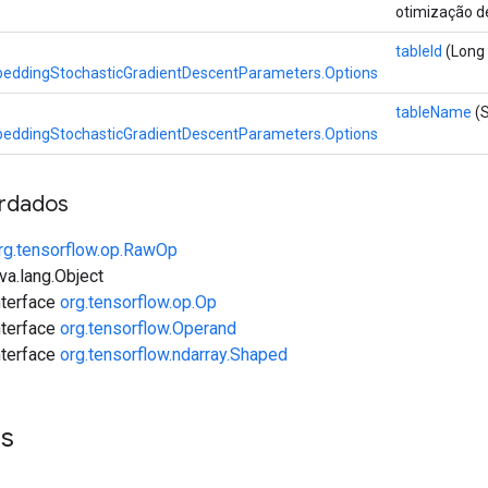
otimização d
tableId
(Long 
eddingStochasticGradientDescentParameters.Options
tableName
(S
eddingStochasticGradientDescentParameters.Options
rdados
rg.tensorflow.op.RawOp
va.lang.Object
interface
org.tensorflow.op.Op
interface
org.tensorflow.Operand
interface
org.tensorflow.ndarray.Shaped
es