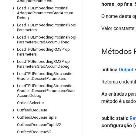
Adagrad
Parameters
nome
_
op
final
Load
TPUEmbedding
Proximal
Adagrad
Parameters
Grad
Accum
O nome desta op
Debug
Load
TPUEmbedding
Proximal
Yogi
Valor constante:
Parameters
Load
TPUEmbedding
Proximal
Yogi
Parameters
Grad
Accum
Debug
Métodos 
Load
TPUEmbedding
RMSProp
Parameters
Load
TPUEmbedding
RMSProp
Parameters
Grad
Accum
Debug
pública
Output
Load
TPUEmbedding
Stochastic
Gradient
Descent
Parameters
Retorna o identi
Load
TPUEmbedding
Stochastic
Gradient
Descent
Parameters
Grad
As entradas par
Accum
Debug
método é usado p
Ordinal
Selector
Outfeed
Dequeue
Outfeed
Dequeue
Tuple
public static
Re
Outfeed
Dequeue
Tuple
V2
configuração
(
Outfeed
Dequeue
V2