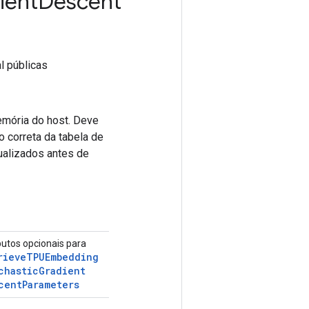
ient
Descent
l públicas
emória do host. Deve
 correta da tabela de
ualizados antes de
butos opcionais para
rieve
TPUEmbedding
chastic
Gradient
cent
Parameters