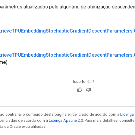
arâmetros atualizados pelo algoritmo de otimização descenden
trieve
TPUEmbedding
Stochastic
Gradient
Descent
Parameters
.
trieve
TPUEmbedding
Stochastic
Gradient
Descent
Parameters
.
me)
Isso foi útil?
ão contrária, o conteúdo desta página é licenciado de acordo com a
Licença 
icenciadas de acordo com a
Licença Apache 2.0
. Para mais detalhes, consult
a da Oracle e/ou afiliadas.