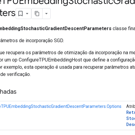
e
TPUEmbedding
Stochastic
Grad
ters
mbeddingStochasticGradientDescentParameters
classe fina
âmetros de incorporação SGD.
e recupera os parâmetros de otimização da incorporação na m
or um op ConfigureTPUEmbeddingHost que define a configuração
or exemplo, esta operação é usada para recuperar parâmetros at
de verificação.
nhadas
veTPUEmbeddingStochasticGradientDescentParameters.Options
Atri
Ret
Sto
Des