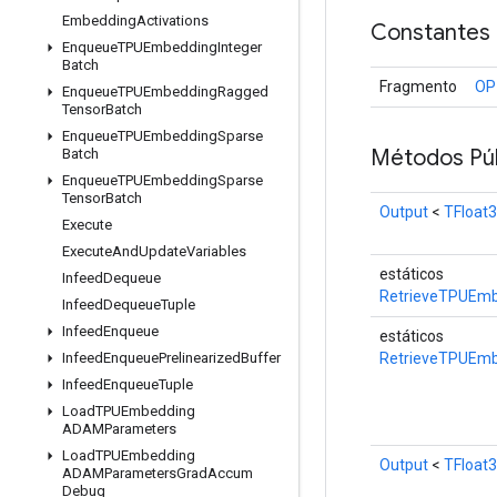
Embedding
Activations
Constantes
Enqueue
TPUEmbedding
Integer
Batch
Fragmento
OP
Enqueue
TPUEmbedding
Ragged
Tensor
Batch
Enqueue
TPUEmbedding
Sparse
Métodos Púb
Batch
Enqueue
TPUEmbedding
Sparse
Tensor
Batch
Output
<
TFloat
Execute
Execute
And
Update
Variables
estáticos
Infeed
Dequeue
RetrieveTPUEmb
Infeed
Dequeue
Tuple
Infeed
Enqueue
estáticos
RetrieveTPUEmb
Infeed
Enqueue
Prelinearized
Buffer
Infeed
Enqueue
Tuple
Load
TPUEmbedding
ADAMParameters
Load
TPUEmbedding
Output
<
TFloat
ADAMParameters
Grad
Accum
Debug