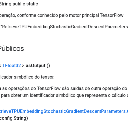
 String public static
eração, conforme conhecido pelo motor principal TensorFlow
"RetrieveTPUEmbeddingStochasticGradientDescentParameters
Públicos
<
TFloat32
>
as
Output
()
ficador simbólico do tensor.
a as operações do TensorFlow são saídas de outra operação do
ara obter um identificador simbólico que representa o cálculo 
trieve
TPUEmbedding
Stochastic
Gradient
Descent
Parameters
.
config String)