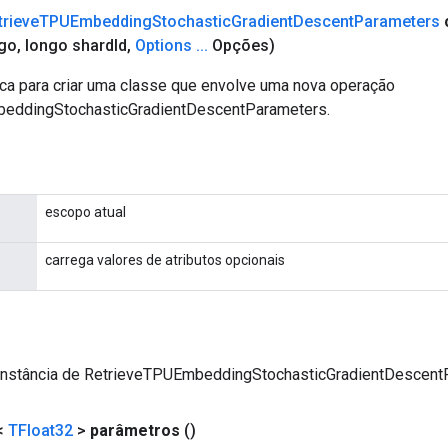
trieve
TPUEmbedding
Stochastic
Gradient
Descent
Parameters
ngo
,
longo shard
Id
,
Options
.
.
.
Opções)
ca para criar uma classe que envolve uma nova operação
eddingStochasticGradientDescentParameters.
escopo atual
carrega valores de atributos opcionais
instância de RetrieveTPUEmbeddingStochasticGradientDescent
<
TFloat32
>
parâmetros
()