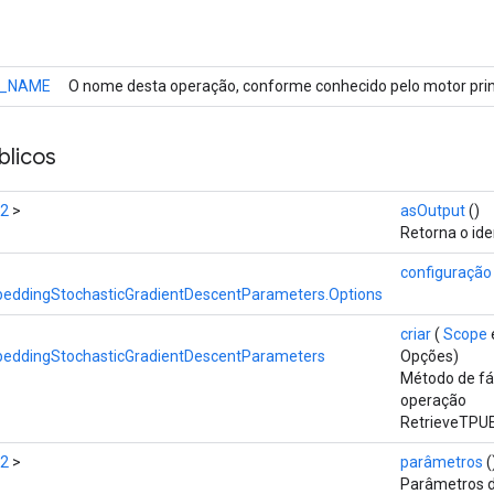
_NAME
O nome desta operação, conforme conhecido pelo motor prin
licos
32
>
asOutput
()
Retorna o ide
configuração
eddingStochasticGradientDescentParameters.Options
criar
(
Scope
eddingStochasticGradientDescentParameters
Opções)
Método de fá
operação
RetrieveTPU
32
>
parâmetros
(
Parâmetros d