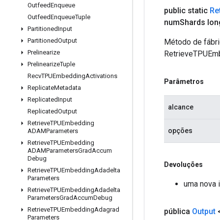
Outfeed
Enqueue
public static
Re
Outfeed
Enqueue
Tuple
num
Shards lo
Partitioned
Input
Partitioned
Output
Método de fábri
Prelinearize
RetrieveTPUEmb
Prelinearize
Tuple
Recv
TPUEmbedding
Activations
Parâmetros
Replicate
Metadata
Replicated
Input
alcance
Replicated
Output
Retrieve
TPUEmbedding
opções
ADAMParameters
Retrieve
TPUEmbedding
ADAMParameters
Grad
Accum
Debug
Devoluções
Retrieve
TPUEmbedding
Adadelta
Parameters
uma nova 
Retrieve
TPUEmbedding
Adadelta
Parameters
Grad
Accum
Debug
Retrieve
TPUEmbedding
Adagrad
pública
Output
Parameters