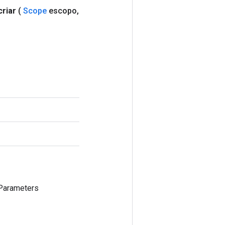
criar
(
Scope
escopo
,
Parameters