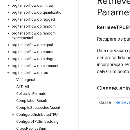
Retriev
org
.
tensorflow
.
op
.
nn
.
raw
Parame
org
.
tensorflow
.
op
.
quantization
org
.
tensorflow
.
op
.
ragged
org
.
tensorflow
.
op
.
random
RetrieveTPUE
org
.
tensorflow
.
op
.
random
.
experimental
Recupere os par
org
.
tensorflow
.
op
.
signal
Uma operação qu
org
.
tensorflow
.
op
.
sparse
ser precedido p
org
.
tensorflow
.
op
.
strings
incorporação. P
org
.
tensorflow
.
op
.
summary
salvar um ponto 
org
.
tensorflow
.
op
.
tpu
Visão geral
All
To
All
Classes ani
Collective
Permute
Compilation
Result
classe
Retrie
Compile
Succeeded
Assert
Configure
Distributed
TPU
Configure
TPUEmbedding
Cross
Replica
Sum