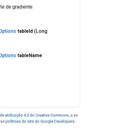
te de gradiente
Options
table
Id
(Long
Options
table
Name
de atribuição 4.0 do Creative Commons
, e as
e as
políticas do site do Google Developers
.