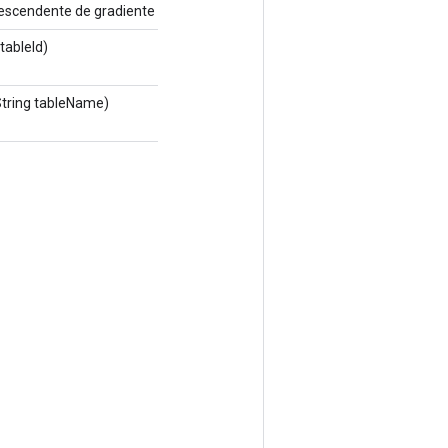
escendente de gradiente estocástico.
tableId)
tring tableName)