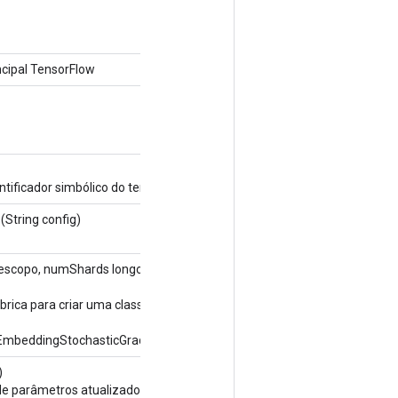
cipal TensorFlow
ntificador simbólico do tensor.
(String config)
escopo, numShards longo, longo shardId,
Options ...
brica para criar uma classe que envolve uma nova
EmbeddingStochasticGradientDescentParameters.
)
e parâmetros atualizados pelo algoritmo de