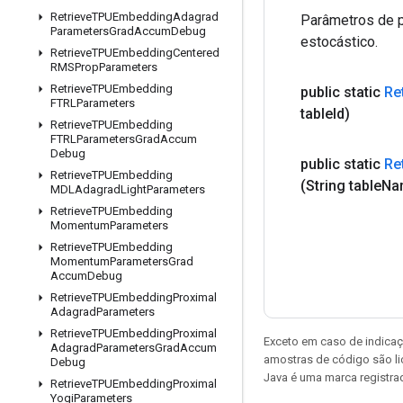
Retrieve
TPUEmbedding
Adagrad
Parâmetros de p
Parameters
Grad
Accum
Debug
estocástico.
Retrieve
TPUEmbedding
Centered
RMSProp
Parameters
Retrieve
TPUEmbedding
public static
Re
FTRLParameters
table
Id)
Retrieve
TPUEmbedding
FTRLParameters
Grad
Accum
Debug
public static
Re
Retrieve
TPUEmbedding
(String table
Na
MDLAdagrad
Light
Parameters
Retrieve
TPUEmbedding
Momentum
Parameters
Retrieve
TPUEmbedding
Momentum
Parameters
Grad
Accum
Debug
Retrieve
TPUEmbedding
Proximal
Adagrad
Parameters
Retrieve
TPUEmbedding
Proximal
Exceto em caso de indicaç
Adagrad
Parameters
Grad
Accum
amostras de código são l
Debug
Java é uma marca registrad
Retrieve
TPUEmbedding
Proximal
Yogi
Parameters