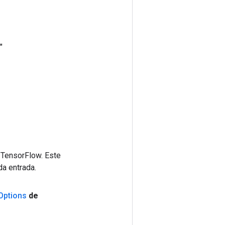
"
 TensorFlow. Este
da entrada.
Options
de