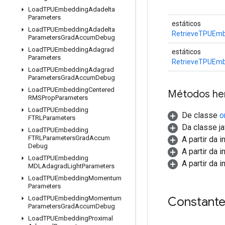
Load
TPUEmbedding
Adadelta
Parameters
estáticos
Load
TPUEmbedding
Adadelta
RetrieveTPUEmb
Parameters
Grad
Accum
Debug
Load
TPUEmbedding
Adagrad
estáticos
Parameters
RetrieveTPUEmb
Load
TPUEmbedding
Adagrad
Parameters
Grad
Accum
Debug
Load
TPUEmbedding
Centered
Métodos he
RMSProp
Parameters
Load
TPUEmbedding
De classe
o
FTRLParameters
Da classe ja
Load
TPUEmbedding
FTRLParameters
Grad
Accum
A partir da 
Debug
A partir da 
Load
TPUEmbedding
A partir da 
MDLAdagrad
Light
Parameters
Load
TPUEmbedding
Momentum
Parameters
Constant
Load
TPUEmbedding
Momentum
Parameters
Grad
Accum
Debug
Load
TPUEmbedding
Proximal